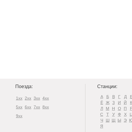
Поезда:
Станции:
А
Б
В
Г
Д
1xx
2xx
3xx
4xx
Ё
Ж
З
И
Й
5xx
6xx
7xx
8xx
Л
М
Н
О
П
С
Т
У
Ф
Х
9xx
Ч
Ш
Щ
Ы
Э
Я