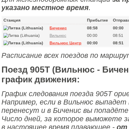
указано местное время
.
Станция
Прибытие
Отправ
Биченис
08:58
00:00
Вильнюс
00:00
08:51
Вильнюс Центр
00:00
08:51
Расписание всех поездов по маршру
Поезд 905Т (Вильнюс - Бичен
график движения:
График следования поезда 905Т ори
Например, если в Вильнюс выпадет 
перенесут и в Биченис вы попадёте
Число дней, за которое выможете з
в настоящее время плавающее -
от 