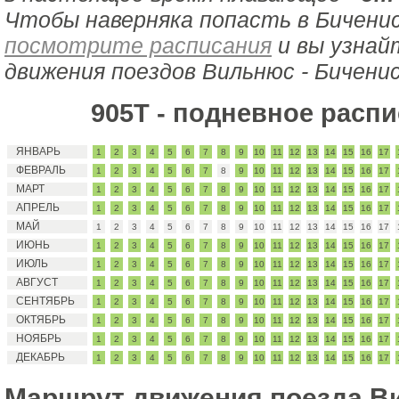
Чтобы наверняка попасть в Биченис
посмотрите расписания
и вы узнай
движения поездов Вильнюс - Биченис
905Т - подневное расп
ЯНВАРЬ
1
2
3
4
5
6
7
8
9
10
11
12
13
14
15
16
17
ФЕВРАЛЬ
1
2
3
4
5
6
7
8
9
10
11
12
13
14
15
16
17
МАРТ
1
2
3
4
5
6
7
8
9
10
11
12
13
14
15
16
17
АПРЕЛЬ
1
2
3
4
5
6
7
8
9
10
11
12
13
14
15
16
17
МАЙ
1
2
3
4
5
6
7
8
9
10
11
12
13
14
15
16
17
ИЮНЬ
1
2
3
4
5
6
7
8
9
10
11
12
13
14
15
16
17
ИЮЛЬ
1
2
3
4
5
6
7
8
9
10
11
12
13
14
15
16
17
АВГУСТ
1
2
3
4
5
6
7
8
9
10
11
12
13
14
15
16
17
СЕНТЯБРЬ
1
2
3
4
5
6
7
8
9
10
11
12
13
14
15
16
17
ОКТЯБРЬ
1
2
3
4
5
6
7
8
9
10
11
12
13
14
15
16
17
НОЯБРЬ
1
2
3
4
5
6
7
8
9
10
11
12
13
14
15
16
17
ДЕКАБРЬ
1
2
3
4
5
6
7
8
9
10
11
12
13
14
15
16
17
Маршрут движения поезда В