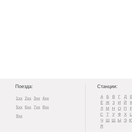
Поезда:
Станции:
А
Б
В
Г
Д
1xx
2xx
3xx
4xx
Ё
Ж
З
И
Й
5xx
6xx
7xx
8xx
Л
М
Н
О
П
С
Т
У
Ф
Х
9xx
Ч
Ш
Щ
Ы
Э
Я