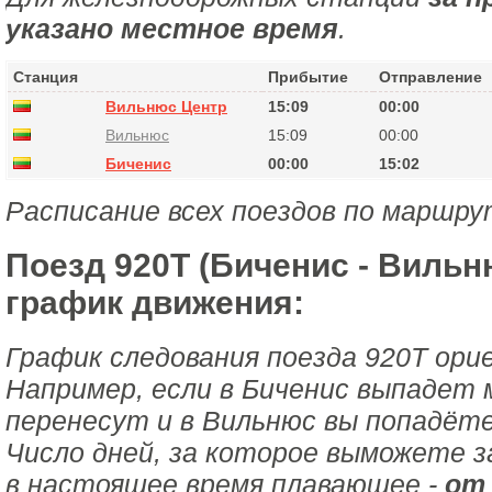
указано местное время
.
Станция
Прибытие
Отправление
Вильнюс Центр
15:09
00:00
Вильнюс
15:09
00:00
Биченис
00:00
15:02
Расписание всех поездов по маршру
Поезд 920Т (Биченис - Вильн
график движения:
График следования поезда 920Т ори
Например, если в Биченис выпадет 
перенесут и в Вильнюс вы попадёте
Число дней, за которое выможете з
в настоящее время плавающее -
от 