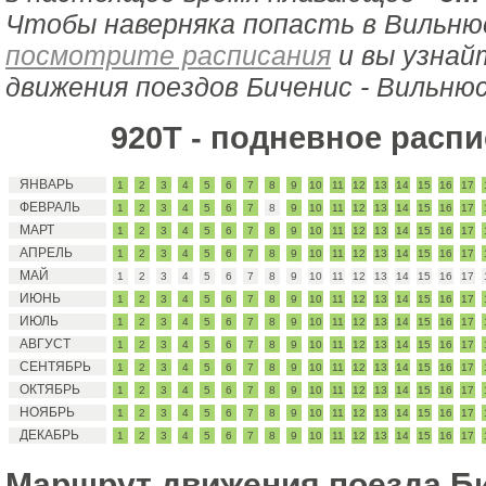
Чтобы наверняка попасть в Вильнюс
посмотрите расписания
и вы узнай
движения поездов Биченис - Вильнюс
920Т - подневное расп
ЯНВАРЬ
1
2
3
4
5
6
7
8
9
10
11
12
13
14
15
16
17
ФЕВРАЛЬ
1
2
3
4
5
6
7
8
9
10
11
12
13
14
15
16
17
МАРТ
1
2
3
4
5
6
7
8
9
10
11
12
13
14
15
16
17
АПРЕЛЬ
1
2
3
4
5
6
7
8
9
10
11
12
13
14
15
16
17
МАЙ
1
2
3
4
5
6
7
8
9
10
11
12
13
14
15
16
17
ИЮНЬ
1
2
3
4
5
6
7
8
9
10
11
12
13
14
15
16
17
ИЮЛЬ
1
2
3
4
5
6
7
8
9
10
11
12
13
14
15
16
17
АВГУСТ
1
2
3
4
5
6
7
8
9
10
11
12
13
14
15
16
17
СЕНТЯБРЬ
1
2
3
4
5
6
7
8
9
10
11
12
13
14
15
16
17
ОКТЯБРЬ
1
2
3
4
5
6
7
8
9
10
11
12
13
14
15
16
17
НОЯБРЬ
1
2
3
4
5
6
7
8
9
10
11
12
13
14
15
16
17
ДЕКАБРЬ
1
2
3
4
5
6
7
8
9
10
11
12
13
14
15
16
17
Маршрут движения поезда Б