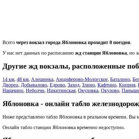
Всего
через вокзал города Яблоновка проходит 0 поездов
.
У нас нет данных по расписанию
жд станции Яблоновка
, но 
Другие жд вокзалы, расположенные поб
14 км
,
48 км
,
Алешинка
,
Анциферово-Мологское
,
Баталино
,
Бе
Дворец
,
Добывалово
,
Едрово
,
Заход
,
Злино
,
Кафтино
,
Киприя
,
Нарачино
,
Неболчи
,
Никитинская
,
Окуловка
,
Окулово
,
Паныш
Яблоновка - онлайн табло железнодоро
Ниже представлено табло Яблоновка в реальном времени. Вы м
Онлайн табло станции Яблоновка временно недоступно.