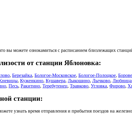
зато вы можете ознокамиться с расписанием близлежащих станци
лизости от станции Яблоновка:
глово
,
Березайка
,
Бологое-Московское
,
Бологое-Полоцкое
,
Боров
Кневицы
,
Куженкино
,
Кушавера
,
Лыкошино
,
Лычково
,
Любница
ино
,
Песь
,
Ракитино
,
Теребутенец
,
Травково
,
Угловка
,
Фирово
,
Х
жной станции:
ожете узнать время отправления и прибытия поездов на железн