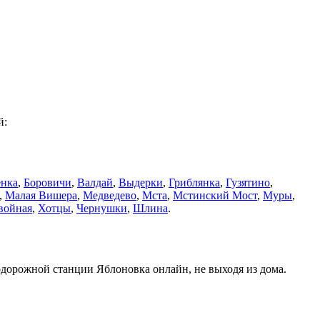
й:
енка
,
Боровичи
,
Валдай
,
Выдерки
,
Гриблянка
,
Гузятино
,
,
Малая Вишера
,
Медведево
,
Мста
,
Мстинский Мост
,
Муры
,
войная
,
Хотцы
,
Чернушки
,
Шлина
.
одорожной станции Яблоновка онлайн, не выходя из дома.