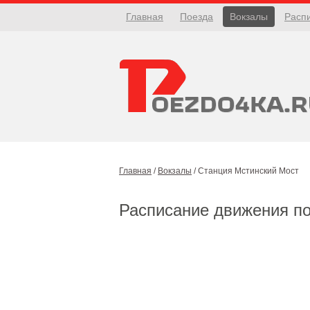
Главная
Поезда
Вокзалы
Расп
Главная
/
Вокзалы
/
Станция Мстинский Мост
Расписание движения п