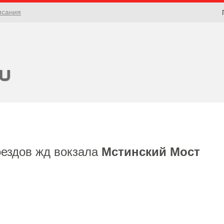
исания
оездов жд вокзала
Мстинский Мост