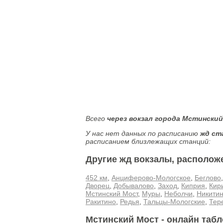
Всего
через вокзал города Мстински
У нас нет данных по расписанию
жд ст
расписанием близлежащих станций:
Другие жд вокзалы, располож
452 км
,
Анциферово-Мологское
,
Беглово
Дворец
,
Добывалово
,
Заход
,
Киприя
,
Кир
Мстинский Мост
,
Муры
,
Неболчи
,
Никитин
Ракитино
,
Редья
,
Тальцы-Мологские
,
Тер
Мстинский Мост - онлайн таб