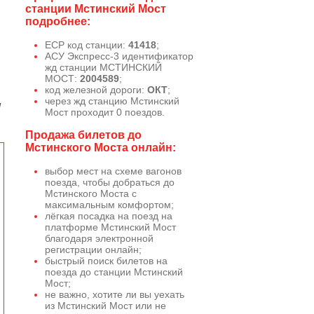
станции Мстинский Мост
подробнее:
ЕСР код станции:
41418
;
АСУ Экспресс-3 идентификатор
жд станции МСТИНСКИЙ
МОСТ:
2004589
;
код железной дороги:
ОКТ
;
через жд станцию Мстинский
м
Мост проходит 0 поездов.
Продажа билетов до
Мстинского Моста онлайн:
выбор мест на схеме вагонов
поезда, чтобы добраться до
Мстинского Моста с
максимальным комфортом;
лёгкая посадка на поезд на
платформе Мстинский Мост
благодаря электронной
регистрации онлайн;
быстрый поиск билетов на
поезда до станции Мстинский
Мост;
не важно, хотите ли вы уехать
из Мстинский Мост или не