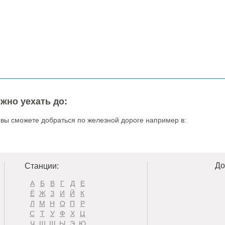
жно уехать до:
 вы сможете добраться по железной дороге например в:
До
Станции:
А
Б
В
Г
Д
Е
Ё
Ж
З
И
Й
К
Л
М
Н
О
П
Р
С
Т
У
Ф
Х
Ц
Ч
Ш
Щ
Ы
Э
Ю