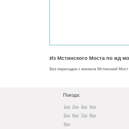
Из Мстинского Моста по жд мо
Без пересадок с вокзала Мстинский Мост
Поезда:
1xx
2xx
3xx
4xx
5xx
6xx
7xx
8xx
9xx