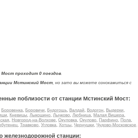
й Мост проходит 0 поездов
.
анции Мстинский Мост
, но зато вы можете ознокамиться с
енные поблизости от станции Мстинский Мост:
,
Боровенка
,
Боровичи
,
Будогощь
,
Валдай
,
Водогон
,
Выдерки
,
иши
,
Кневицы
,
Лыкошино
,
Лычково
,
Любница
,
Малая Вишера
,
ская
,
Новгород-на-Волхове
,
Окуловка
,
Окулово
,
Парфино
,
Пола
,
ебутенец
,
Травково
,
Угловка
,
Хотцы
,
Чернушки
,
Чудово-Московское
.
ло железнодорожной станции: