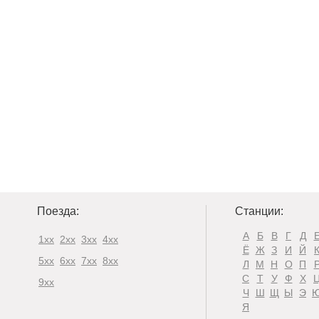
Поезда:
Станции:
А
Б
В
Г
Д
1xx
2xx
3xx
4xx
Ё
Ж
З
И
Й
5xx
6xx
7xx
8xx
Л
М
Н
О
П
С
Т
У
Ф
Х
9xx
Ч
Ш
Щ
Ы
Э
Я