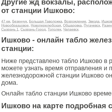
Другие жд вокзалы, располо
от станции Ишково:
47 км
,
Безенчук
,
Большая Таволожка
,
Возрождение
,
Звезда
,
Ишков
Новообразцовое
,
Новоперелюбская
,
Обшаровка
,
Пугачевск
,
Разин
Сызрань 1
,
Сызрань-Город
,
Тополек
,
Чапаевск
.
Ишково - онлайн табло желе
станции:
Ниже представлено табло Ишково в 
можете узнать время отправления и 
железнодорожной станции Ишково он
дома.
Онлайн табло станции Ишково време
Ишково на карте подробная 