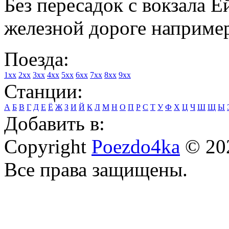
Без пересадок с вокзала Е
железной дороге например
Поезда:
1xx
2xx
3xx
4xx
5xx
6xx
7xx
8xx
9xx
Станции:
А
Б
В
Г
Д
Е
Ё
Ж
З
И
Й
К
Л
М
Н
О
П
Р
С
Т
У
Ф
Х
Ц
Ч
Ш
Щ
Ы
Добавить в:
Copyright
Poezdo4ka
© 20
Все права защищены.