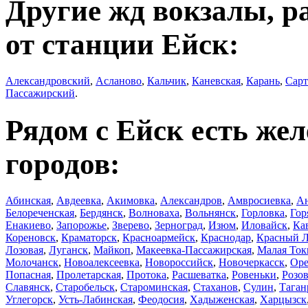
Другие жд вокзалы, р
от станции Ейск:
Александровский
,
Асланово
,
Кальчик
,
Каневская
,
Карань
,
Сарт
Пассажирский
.
Рядом с Ейск есть же
городов:
Абинская
,
Авдеевка
,
Акимовка
,
Александров
,
Амвросиевка
,
А
Белореченская
,
Бердянск
,
Волноваха
,
Вольнянск
,
Горловка
,
Гор
Енакиево
,
Запорожье
,
Зверево
,
Зерноград
,
Изюм
,
Иловайск
,
Ка
Кореновск
,
Краматорск
,
Красноармейск
,
Краснодар
,
Красный 
Лозовая
,
Луганск
,
Майкоп
,
Макеевка-Пассажирская
,
Малая Ток
Молочанск
,
Новоалексеевка
,
Новороссийск
,
Новочеркасск
,
Оре
Попасная
,
Пролетарская
,
Протока
,
Расшеватка
,
Ровеньки
,
Розо
Славянск
,
Старобельск
,
Староминская
,
Стаханов
,
Сулин
,
Таган
Углегорск
,
Усть-Лабинская
,
Феодосия
,
Хадыженская
,
Харцызск