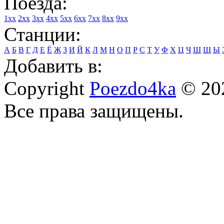
Поезда:
1xx
2xx
3xx
4xx
5xx
6xx
7xx
8xx
9xx
Станции:
А
Б
В
Г
Д
Е
Ё
Ж
З
И
Й
К
Л
М
Н
О
П
Р
С
Т
У
Ф
Х
Ц
Ч
Ш
Щ
Ы
Добавить в:
Copyright
Poezdo4ka
© 20
Все права защищены.