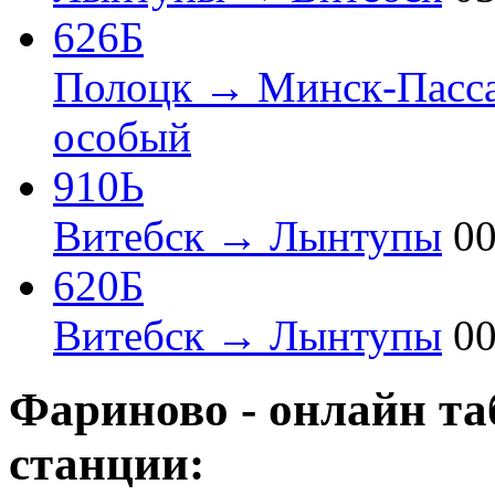
626Б
Полоцк → Минск-Пасс
особый
910Ь
Витебск → Лынтупы
00
620Б
Витебск → Лынтупы
00
Фариново - онлайн та
станции: