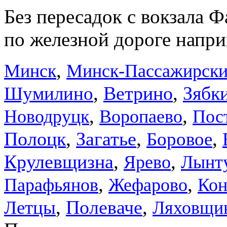
Без пересадок с вокзала 
по железной дороге напри
,
Минск
Минск-Пассажирск
,
,
Шумилино
Ветрино
Зябк
,
,
Новодруцк
Воропаево
Пос
,
,
,
Полоцк
Загатье
Боровое
,
,
Крулевщизна
Ярево
Лынт
,
,
Парафьянов
Жефарово
Кон
,
,
Летцы
Полеваче
Ляховщи