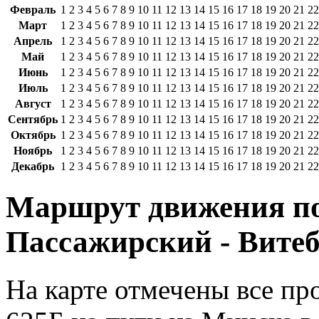
Февраль
1
2
3
4
5
6
7
8
9
10
11
12
13
14
15
16
17
18
19
20
21
22
Март
1
2
3
4
5
6
7
8
9
10
11
12
13
14
15
16
17
18
19
20
21
22
Апрель
1
2
3
4
5
6
7
8
9
10
11
12
13
14
15
16
17
18
19
20
21
22
Май
1
2
3
4
5
6
7
8
9
10
11
12
13
14
15
16
17
18
19
20
21
22
Июнь
1
2
3
4
5
6
7
8
9
10
11
12
13
14
15
16
17
18
19
20
21
22
Июль
1
2
3
4
5
6
7
8
9
10
11
12
13
14
15
16
17
18
19
20
21
22
Август
1
2
3
4
5
6
7
8
9
10
11
12
13
14
15
16
17
18
19
20
21
22
Сентябрь
1
2
3
4
5
6
7
8
9
10
11
12
13
14
15
16
17
18
19
20
21
22
Октябрь
1
2
3
4
5
6
7
8
9
10
11
12
13
14
15
16
17
18
19
20
21
22
Ноябрь
1
2
3
4
5
6
7
8
9
10
11
12
13
14
15
16
17
18
19
20
21
22
Декабрь
1
2
3
4
5
6
7
8
9
10
11
12
13
14
15
16
17
18
19
20
21
22
Маршрут движения по
Пассажирский - Витебс
На карте отмечены все п