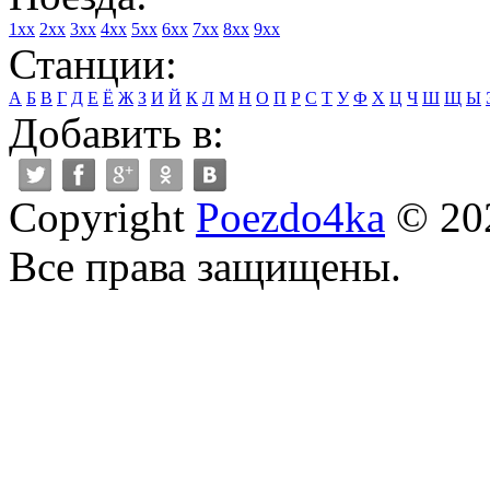
1xx
2xx
3xx
4xx
5xx
6xx
7xx
8xx
9xx
Станции:
А
Б
В
Г
Д
Е
Ё
Ж
З
И
Й
К
Л
М
Н
О
П
Р
С
Т
У
Ф
Х
Ц
Ч
Ш
Щ
Ы
Добавить в:
Copyright
Poezdo4ka
© 20
Все права защищены.