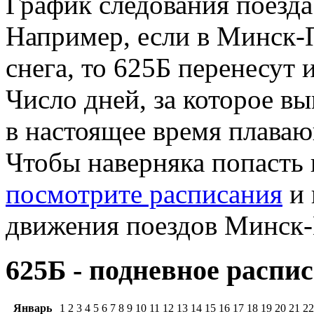
График следования поезд
Например, если в Минск-
снега, то 625Б перенесут 
Число дней, за которое вы
в настоящее время плава
Чтобы наверняка попасть 
посмотрите расписания
и 
движения поездов Минск-
625Б - подневное распис
Январь
1
2
3
4
5
6
7
8
9
10
11
12
13
14
15
16
17
18
19
20
21
22