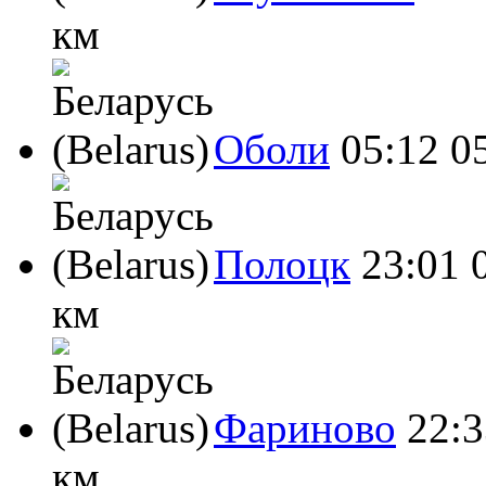
км
Оболи
05:12
0
Полоцк
23:01
км
Фариново
22:3
км