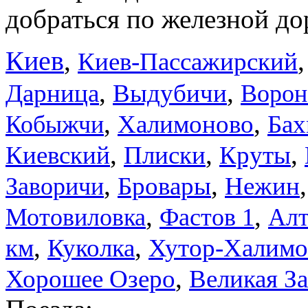
добраться по железной до
Киев
,
Киев-Пассажирский
,
,
Дарница
Выдубичи
Ворон
,
,
Халимоново
Бах
Кобыжчи
,
,
,
Киевский
Плиски
Круты
,
,
Бровары
Нежин
Заворичи
,
,
Мотовиловка
Фастов 1
Алт
,
,
км
Куколка
Хутор-Халимо
,
Хорошее Озеро
Великая За