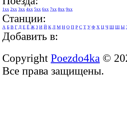
Поезда:
1xx
2xx
3xx
4xx
5xx
6xx
7xx
8xx
9xx
Станции:
А
Б
В
Г
Д
Е
Ё
Ж
З
И
Й
К
Л
М
Н
О
П
Р
С
Т
У
Ф
Х
Ц
Ч
Ш
Щ
Ы
Добавить в:
Copyright
Poezdo4ka
© 20
Все права защищены.