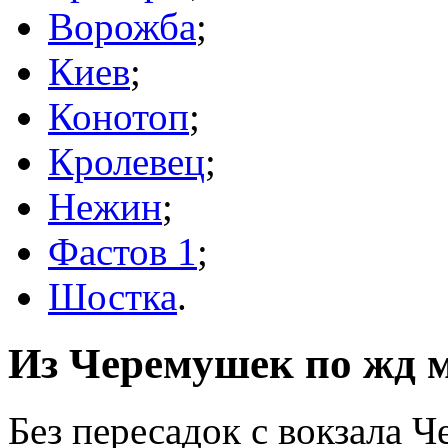
Ворожба
;
Киев
;
Конотоп
;
Кролевец
;
Нежин
;
Фастов 1
;
Шостка
.
Из Черемушек по жд м
Без пересадок с вокзала 