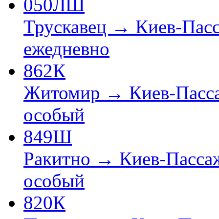
050ЛШ
Трускавец → Киев-Пас
ежедневно
862К
Житомир → Киев-Пасс
особый
849Ш
Ракитно → Киев-Пасса
особый
820К