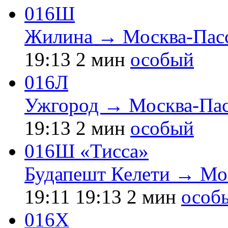
016Ш
Жилина → Москва-Пасс
19:13
2 мин
особый
016Л
Ужгород → Москва-Пас
19:13
2 мин
особый
016Ш «Тисса»
Будапешт Келети → Мо
19:11
19:13
2 мин
особ
016Х