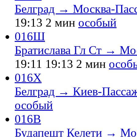
Белград → Москва-Пас
19:13
2 мин
особый
016Ш
Братислава Гл Ст → Мо
19:11
19:13
2 мин
особ
016Х
Белград → Киев-Пасса
особый
016В
Будапешт Келети → Мо