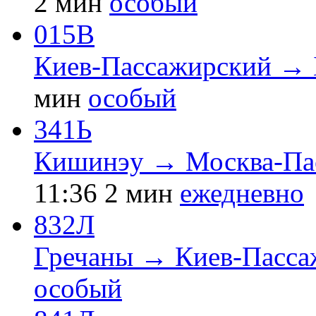
2 мин
особый
015В
Киев-Пассажирский → Б
мин
особый
341Ь
Кишинэу → Москва-Пас
11:36
2 мин
ежедневно
832Л
Гречаны → Киев-Пасса
особый