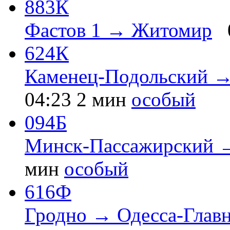
883К
Фастов 1 → Житомир
624К
Каменец-Подольский →
04:23
2 мин
особый
094Б
Минск-Пассажирский →
мин
особый
616Ф
Гродно → Одесса-Глав