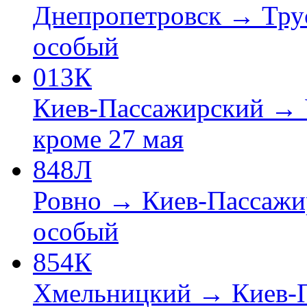
Днепропетровск → Тру
особый
013К
Киев-Пассажирский →
кроме 27 мая
848Л
Ровно → Киев-Пассажи
особый
854К
Хмельницкий → Киев-