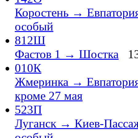
Коростень → Евпатори
особый
812Ш
Фастов 1 → Шостка
1
010К
Жмеринка → Евпатория
кроме 27 мая
523П
Луганск → Киев-Пасса
особый