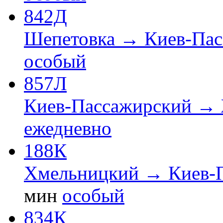
842Д
Шепетовка → Киев-Пас
особый
857Л
Киев-Пассажирский →
ежедневно
188К
Хмельницкий → Киев-
мин
особый
834К