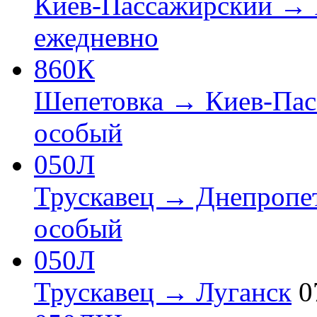
Киев-Пассажирский → 
ежедневно
860К
Шепетовка → Киев-Пас
особый
050Л
Трускавец → Днепропе
особый
050Л
Трускавец → Луганск
0