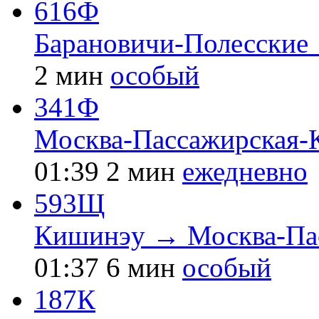
616Ф
Барановичи-Полесские 
2 мин
особый
341Ф
Москва-Пассажирская-
01:39
2 мин
ежедневно
593Щ
Кишинэу → Москва-Пас
01:37
6 мин
особый
187К