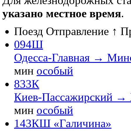
Для железнодорожных ст
указано местное время
.
Поезд
Отправление ↑
П
094Ш
Одесса-Главная → Мин
мин
особый
833К
Киев-Пассажирский →
мин
особый
143КШ «Галичина»