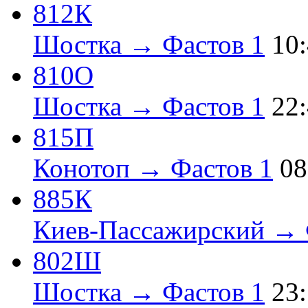
812К
Шостка → Фастов 1
10
810О
Шостка → Фастов 1
22
815П
Конотоп → Фастов 1
08
885К
Киев-Пассажирский → 
802Ш
Шостка → Фастов 1
23