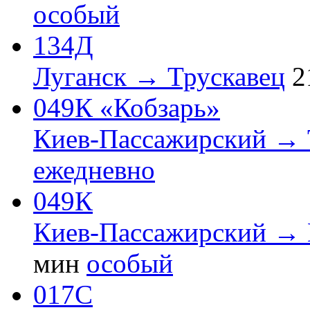
особый
134Д
Луганск → Трускавец
2
049К «Кобзарь»
Киев-Пассажирский → 
ежедневно
049К
Киев-Пассажирский → 
мин
особый
017С