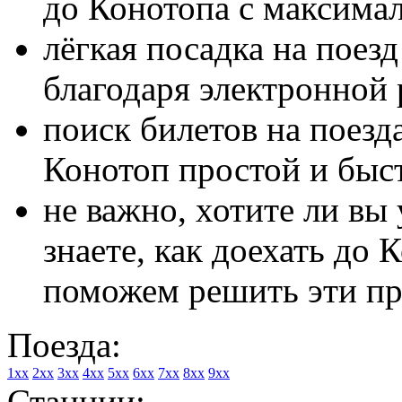
до Конотопа с максима
лёгкая посадка на поез
благодаря электронной 
поиск билетов на поезд
Конотоп простой и быс
не важно, хотите ли вы 
знаете, как доехать до 
поможем решить эти п
Поезда:
1xx
2xx
3xx
4xx
5xx
6xx
7xx
8xx
9xx
Станции: