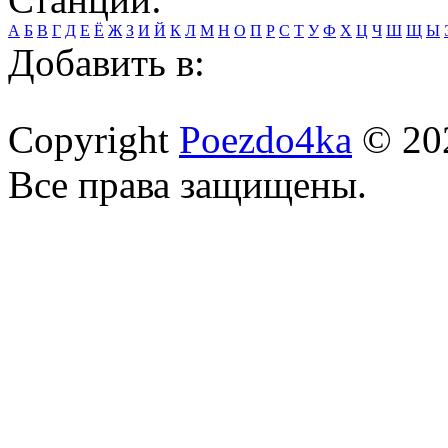
А
Б
В
Г
Д
Е
Ё
Ж
З
И
Й
К
Л
М
Н
О
П
Р
С
Т
У
Ф
Х
Ц
Ч
Ш
Щ
Ы
Добавить в:
Copyright
Poezdo4ka
© 20
Все права защищены.