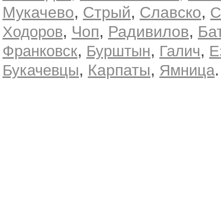
,
,
,
Мукачево
Стрый
Славско
С
,
,
,
Чоп
Радивилов
Ба
Ходоров
,
,
,
Франковск
Бурштын
Галич
Е
,
,
.
Карпаты
Букачевцы
Ямница