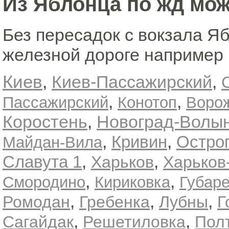
Из Яблонца по жд мож
Без пересадок с вокзала Я
железной дороге например 
Киев
,
,
Киев-Пассажирский
,
,
Пассажирский
Конотоп
Воро
,
Коростень
Новоград-Волын
,
,
Кривин
Остро
Майдан-Вила
,
,
Славута 1
Харьков
Харьков
,
,
Смородино
Кириковка
Губар
,
,
,
Ромодан
Гребенка
Лубны
Г
,
,
Сагайдак
Решетиловка
Пол