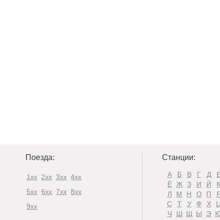
Поезда:
Станции:
А
Б
В
Г
Д
1xx
2xx
3xx
4xx
Ё
Ж
З
И
Й
5xx
6xx
7xx
8xx
Л
М
Н
О
П
С
Т
У
Ф
Х
9xx
Ч
Ш
Щ
Ы
Э