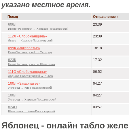
указано местное время
.
Поезд
Отправление ↑
606Л
23:39
Ивано-Франковск → Харьков-Пассажирский
112Л «Слобожанщина»
23:39
Львов → Харьков-Пассажирский
099К «Закарпатье»
18:18
Киев-Пассажирский → Ужгород
823К
17:32
Киев-Пассажирский → Шепетовка
111О «Слобожанщина»
06:52
Харьков-Пассажирский → Львов
100Л «Закарпатье»
04:27
Ужгород → Киев-Пассажирский
100Л
04:27
Ужгород → Харьков-Пассажирский
824О
03:57
Шепетовка → Киев-Пассажирский
Яблонец - онлайн табло жел