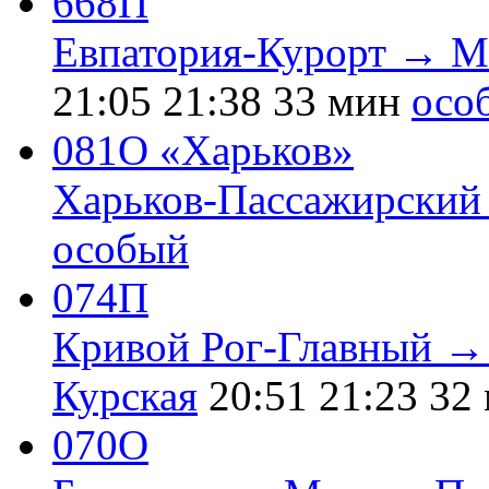
668П
Евпатория-Курорт → М
21:05
21:38
33 мин
осо
081О «Харьков»
Харьков-Пассажирски
особый
074П
Кривой Рог-Главный →
Курская
20:51
21:23
32
070О