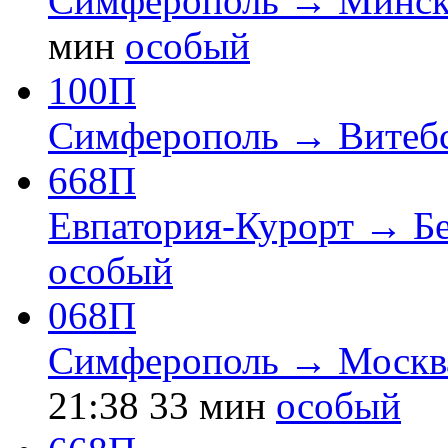
Симферополь → Минск
мин
особый
100П
Симферополь → Витеб
668П
Евпатория-Курорт → Б
особый
068П
Симферополь → Москва
21:38
33 мин
особый