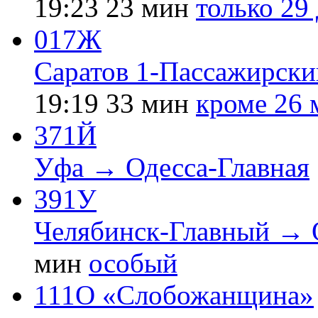
19:23
23 мин
только 29
017Ж
Саратов 1-Пассажирски
19:19
33 мин
кроме 26 
371Й
Уфа → Одесса-Главная
391У
Челябинск-Главный → 
мин
особый
111О «Слобожанщина»