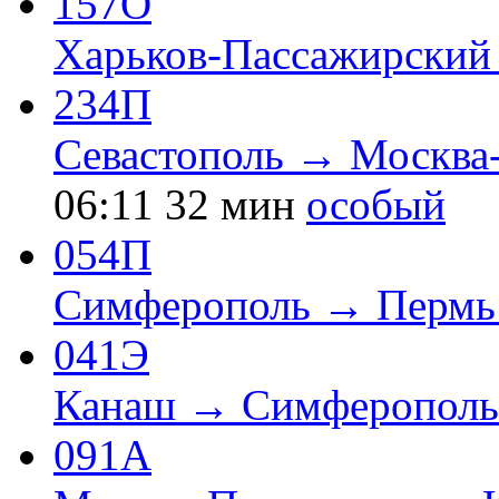
157О
Харьков-Пассажирский
234П
Севастополь → Москва
06:11
32 мин
особый
054П
Симферополь → Пермь
041Э
Канаш → Симферополь
091А