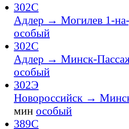
302С
Адлер → Могилев 1-на
особый
302С
Адлер → Минск-Пасса
особый
302Э
Новороссийск → Минс
мин
особый
389С