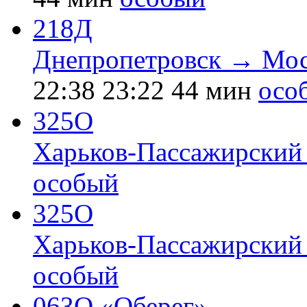
218Д
Днепропетровск → Мос
22:38
23:22
44 мин
осо
325О
Харьков-Пассажирский
особый
325О
Харьков-Пассажирский
особый
063О «Оберег»