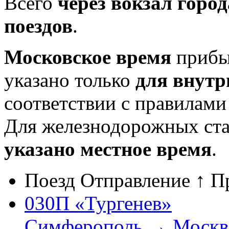
Всего
через вокзал горо
поездов
.
Московское время
прибыт
указано только
для внутр
соответствии с правилам
Для железнодорожных ст
указано местное время
.
Поезд
Отправление ↑
П
030П «Тургенев»
Симферополь → Москва