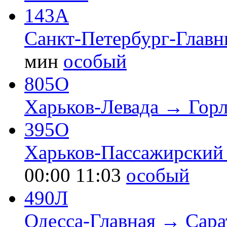
143А
Санкт-Петербург-Глав
мин
особый
805О
Харьков-Левада → Горл
395О
Харьков-Пассажирский
00:00
11:03
особый
490Л
Одесса-Главная → Сара