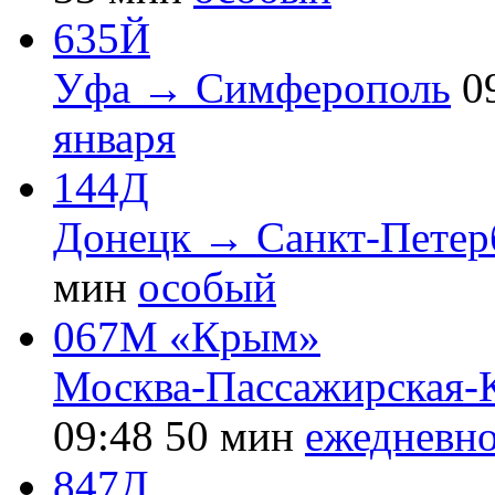
635Й
Уфа → Симферополь
0
января
144Д
Донецк → Санкт-Петер
мин
особый
067М «Крым»
Москва-Пассажирская-
09:48
50 мин
ежедневн
847Д