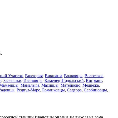
:
ний Участок
,
Виктория
,
Викшани
,
Волковцы
,
Волосское
,
е
,
Залещики
,
Ивановцы
,
Каменец-Подольский
,
Кицмань
,
Мамаевцы
,
Мамалыга
,
Масивцы
,
Матейково
,
Медвежа
,
Радовцы
,
Редиул-Маре
,
Романковцы
,
Садгора
,
Сербиновцы
,
одорожной станции Ивановцы онлайн, не выходя из дома.