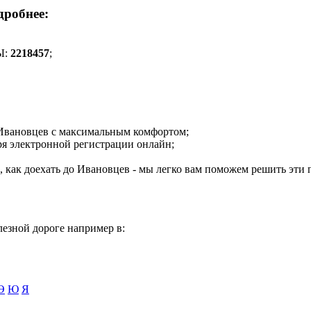
дробнее:
Ы:
2218457
;
о Ивановцев с максимальным комфортом;
ря электронной регистрации онлайн;
е, как доехать до Ивановцев - мы легко вам поможем решить эти
лезной дороге например в:
Э
Ю
Я