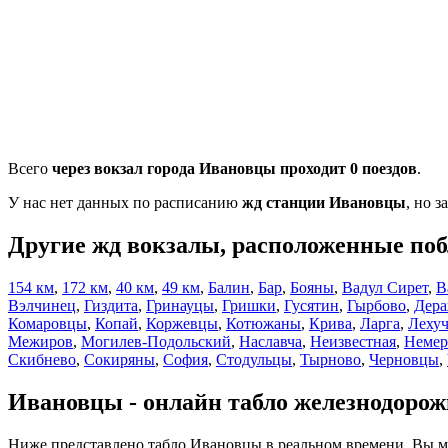
Всего
через вокзал города Ивановцы проходит 0 поездов
.
У нас нет данных по расписанию
жд станции Ивановцы
, но 
Другие жд вокзалы, расположенные поб
154 км
,
172 км
,
40 км
,
49 км
,
Балин
,
Бар
,
Бояны
,
Вадул Сирет
,
В
Вэлчинец
,
Гиздита
,
Гринауцы
,
Гришки
,
Гусятин
,
Гырбово
,
Дер
Комаровцы
,
Копай
,
Коржевцы
,
Котюжаны
,
Крива
,
Ларга
,
Леху
Межиров
,
Могилев-Подольский
,
Наславча
,
Неизвестная
,
Немер
Скибнево
,
Сокиряны
,
София
,
Стодульцы
,
Тырново
,
Черновцы
,
Ивановцы - онлайн табло железнодорож
Ниже представлено табло Ивановцы в реальном времени. Вы м