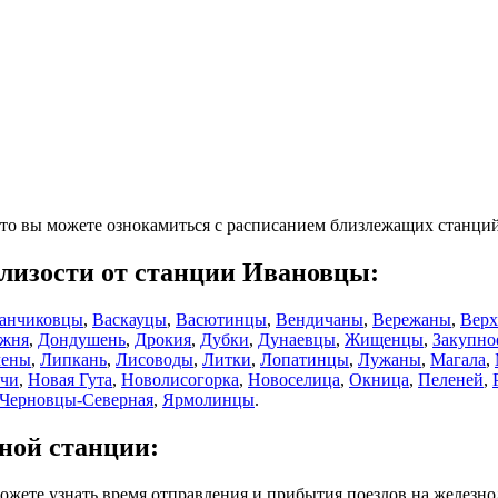
зато вы можете ознокамиться с расписанием близлежащих станций
лизости от станции Ивановцы:
анчиковцы
,
Васкауцы
,
Васютинцы
,
Вендичаны
,
Вережаны
,
Верх
ажня
,
Дондушень
,
Дрокия
,
Дубки
,
Дунаевцы
,
Жищенцы
,
Закупно
чены
,
Липкань
,
Лисоводы
,
Литки
,
Лопатинцы
,
Лужаны
,
Магала
,
чи
,
Новая Гута
,
Новолисогорка
,
Новоселица
,
Окница
,
Пеленей
,
Черновцы-Северная
,
Ярмолинцы
.
ной станции:
ожете узнать время отправления и прибытия поездов на железн