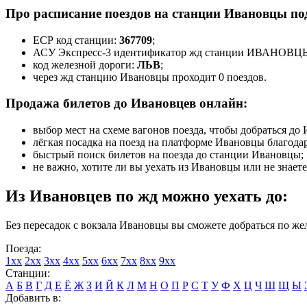
Про расписание поездов на станции Ивановцы по
ЕСР код станции:
367709
;
АСУ Экспресс-3 идентификатор жд станции ИВАНОВЦ
код железной дороги:
ЛЬВ
;
через жд станцию Ивановцы проходит 0 поездов.
Продажа билетов до Ивановцев онлайн:
выбор мест на схеме вагонов поезда, чтобы добраться д
лёгкая посадка на поезд на платформе Ивановцы благода
быстрый поиск билетов на поезда до станции Ивановцы;
не важно, хотите ли вы уехать из Ивановцы или не знает
Из Ивановцев по жд можно уехать до:
Без пересадок с вокзала Ивановцы вы сможете добраться по же
Поезда:
1xx
2xx
3xx
4xx
5xx
6xx
7xx
8xx
9xx
Станции:
А
Б
В
Г
Д
Е
Ё
Ж
З
И
Й
К
Л
М
Н
О
П
Р
С
Т
У
Ф
Х
Ц
Ч
Ш
Щ
Ы
Добавить в: