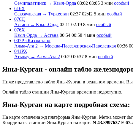
Семипалатинск → Кзыл-Орда
03:02
03:05
3 мин
особый
616Х
Саксаульская → Туркестан
02:37
02:42
5 мин
особый
076Ц
Астана → Кзыл-Орда
02:11
02:19
8 мин
особый
076Х
Кзыл-Орда → Астана
00:54
00:58
4 мин
особый
007Р «Казахстан»
Алма-Ата 2 → Москва-Пассажирская-Павелецкая
00:36
0
041РХ
Атырау → Алма-Ата 2
00:29
00:37
8 мин
особый
Яны-Курган - онлайн табло железнодор
Ниже представлено табло Яны-Курган в реальном времени. Вы 
Онлайн табло станции Яны-Курган временно недоступно.
Яны-Курган на карте подробная схема:
На карте отмечена жд платформа Яны-Курган. Метка может быт
Координаты станции Яны-Курган на карте:
N 43.8997637 E 67.