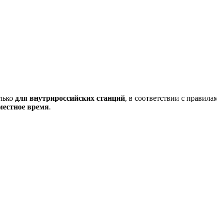
олько
для внутрироссийских станций
, в соответствии с правил
местное время
.