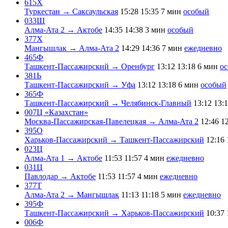
615Х
Туркестан → Саксаульская
15:28
15:35
7 мин
особый
033Щ
Алма-Ата 2 → Актобе
14:35
14:38
3 мин
особый
377Х
Мангышлак → Алма-Ата 2
14:29
14:36
7 мин
ежедневно
465Ф
Ташкент-Пассажирский → Оренбург
13:12
13:18
6 мин
о
381Ь
Ташкент-Пассажирский → Уфа
13:12
13:18
6 мин
особый
365Ф
Ташкент-Пассажирский → Челябинск-Главный
13:12
13:
007Ц «Казахстан»
Москва-Пассажирская-Павелецкая → Алма-Ата 2
12:46
1
395О
Харьков-Пассажирский → Ташкент-Пассажирский
12:16
023Ц
Алма-Ата 1 → Актобе
11:53
11:57
4 мин
ежедневно
031Ц
Павлодар → Актобе
11:53
11:57
4 мин
ежедневно
377Т
Алма-Ата 2 → Мангышлак
11:13
11:18
5 мин
ежедневно
395Ф
Ташкент-Пассажирский → Харьков-Пассажирский
10:37
006Ф