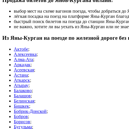
Продажа билетов до Янов-Кургана онлайн:
выбор мест на схеме вагонов поезда, чтобы добраться д
лёгкая посадка на поезд на платформе Яны-Курган благо
быстрый поиск билетов на поезда до станции Яны-Курга
не важно, хотите ли вы уехать из Яны-Курган или не зна
Из Яны-Курган на поезде по железной дороге без
Актобе
;
Алексеевка
;
Алма-Ата
;
Аркадак
;
Асеевская
;
Астана
;
Аткарск
;
Атырау
;
Балаково
;
Балашов
;
Белинская
;
Бишкек
;
Бобрик-Донской
;
Бобров
;
Борисов
;
Бугульма
;