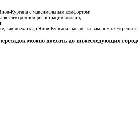
о Янов-Кургана с максимальным комфортом;
даря электронной регистрации онлайн;
н;
ете, как доехать до Янов-Кургана - мы легко вам поможем решит
 пересадок можно доехать до нижеследующих город