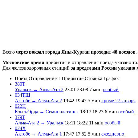
Всего
через вокзал города Яны-Курган проходит 48 поездов
.
Московское время
прибытия и отправления поезда указано т
Для железнодорожных станций
за пределами России указано 
Поезд
Отправление ↑
Прибытие
Стоянка
График
380Т
Уральск → Алма-Ата 2
23:01
23:08
7 мин
особый
034ТЩ
Актобе → Алма-Ата 2
19:42
19:47
5 мин
кроме 27 января
022Ц
Кзыл-Орда → Семипалатинск
18:17
18:23
6 мин
особый
379Т
Алма-Ата 2 → Уральск
18:11
18:22
11 мин
особый
024Х
Актобе → Алма-Ата 1
17:47
17:52
5 мин
ежедневно