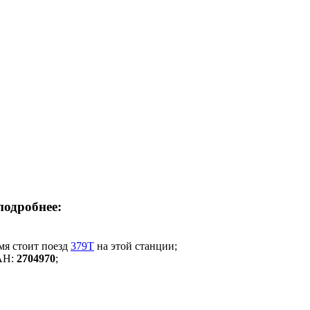
подробнее:
емя стоит поезд
379Т
на этой станции;
АН:
2704970
;