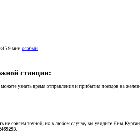
0:45
9 мин
особый
ожной станции:
можете узнать время отправления и прибытия поездов на желез
ь не совсем точной, но в любом случае, вы увидите Яны-Курган
2469293
.