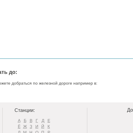
ть до:
ожете добраться по железной дороге например в:
До
Станции:
А
Б
В
Г
Д
Е
Ё
Ж
З
И
Й
К
Л
М
Н
О
П
Р