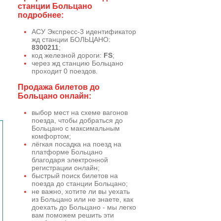
станции Больцано
подробнее:
АСУ Экспресс-3 идентификатор
жд станции БОЛЬЦАНО:
8300211
;
код железной дороги:
FS
;
через жд станцию Больцано
проходит 0 поездов.
Продажа билетов до
Больцано онлайн:
выбор мест на схеме вагонов
поезда, чтобы добраться до
Больцано с максимальным
комфортом;
лёгкая посадка на поезд на
платформе Больцано
благодаря электронной
регистрации онлайн;
быстрый поиск билетов на
поезда до станции Больцано;
не важно, хотите ли вы уехать
из Больцано или не знаете, как
доехать до Больцано - мы легко
вам поможем решить эти