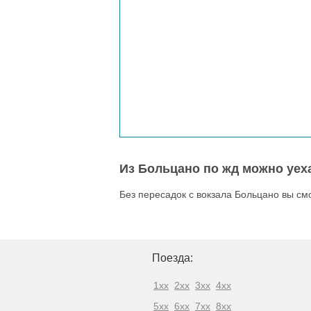
Из Больцано по жд можно уеха
Без пересадок с вокзала Больцано вы см
Поезда:
1xx
2xx
3xx
4xx
5xx
6xx
7xx
8xx