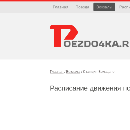
Главная
Поезда
Вокзалы
Расп
Главная
/
Вокзалы
/
Станция Больцано
Расписание движения п