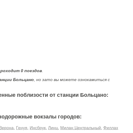
проходит 0 поездов
.
анции Больцано
, но зато вы можете ознокамиться с
енные поблизости от станции Больцано:
нодорожные вокзалы городов:
Верона
,
Генуя
,
Инсбрук
,
Линц
,
Милан Центральный
,
Филлах