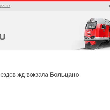
исания
оездов жд вокзала
Больцано