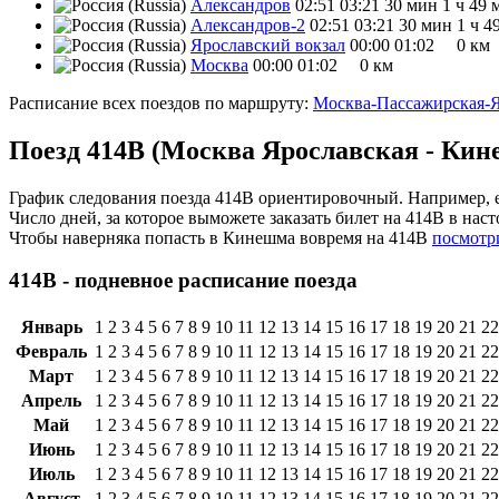
Александров
02:51
03:21
30 мин
1 ч 49 
Александров-2
02:51
03:21
30 мин
1 ч 4
Ярославский вокзал
00:00
01:02
0 км
Москва
00:00
01:02
0 км
Расписание всех поездов по маршруту:
Москва-Пассажирская-Я
Поезд 414В (Москва Ярославская - Кин
График следования поезда 414В ориентировочный. Например, е
Число дней, за которое выможете заказать билет на 414В в нас
Чтобы наверняка попасть в Кинешма вовремя на 414В
посмотр
414В - подневное расписание поезда
Январь
1
2
3
4
5
6
7
8
9
10
11
12
13
14
15
16
17
18
19
20
21
22
Февраль
1
2
3
4
5
6
7
8
9
10
11
12
13
14
15
16
17
18
19
20
21
22
Март
1
2
3
4
5
6
7
8
9
10
11
12
13
14
15
16
17
18
19
20
21
22
Апрель
1
2
3
4
5
6
7
8
9
10
11
12
13
14
15
16
17
18
19
20
21
22
Май
1
2
3
4
5
6
7
8
9
10
11
12
13
14
15
16
17
18
19
20
21
22
Июнь
1
2
3
4
5
6
7
8
9
10
11
12
13
14
15
16
17
18
19
20
21
22
Июль
1
2
3
4
5
6
7
8
9
10
11
12
13
14
15
16
17
18
19
20
21
22
Август
1
2
3
4
5
6
7
8
9
10
11
12
13
14
15
16
17
18
19
20
21
22