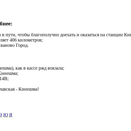
бнее:
 в пути, чтобы благополучно доехать и оказаться на станции К
ляет 406 километров;
Иваново Город.
ешма), как в кассе ржд вокзала;
 Кинешма;
14В;
лавская - Кинешма!
Э
Ю
Я