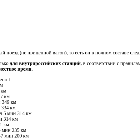
й поезд (не прицепной вагон), то есть он в полном составе сле
олько
для внутрироссийских станций
, в соответствии с правил
местное время
.
ено ↑
км
 км
57 км
н
349 км
334 км
 ч 5 мин
314 км
н
314 км
1 км
5 мин
235 км
37 мин
200 км