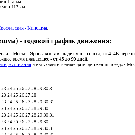
мин
112 км
9 мин
112 км
рославская - Кинешма
.
ешма) - годовой график движения:
сли в Москва Ярославская выпадет много снега, то 414В перене
тоящее время плавающее -
от 45 до 90 дней
.
ите расписания
и вы узнайте точные даты движения поездов Мос
23
24
25
26
27
28
29
30
31
23
24
25
26
27
28
23
24
25
26
27
28
29
30
31
23
24
25
26
27
28
29
30
23
24
25
26
27
28
29
30
31
23
24
25
26
27
28
29
30
23
24
25
26
27
28
29
30
31
23
24
25
26
27
28
29
30
31