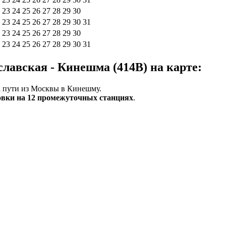
23
24
25
26
27
28
29
30
23
24
25
26
27
28
29
30
31
23
24
25
26
27
28
29
30
23
24
25
26
27
28
29
30
31
авская - Кинешма (414В) на карте:
а пути из Москвы в Кинешму.
овки на 12 промежуточных станциях
.