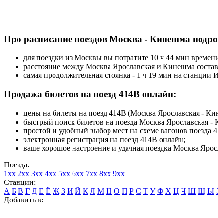
Про расписание поездов Москва - Кинешма подро
для поездки из Москвы вы потратите 10 ч 44 мин времени
расстояние между Москва Ярославская и Кинешма состав
самая продолжительная стоянка - 1 ч 19 мин на станции 
Продажа билетов на поезд 414В онлайн:
цены на билеты на поезд 414В (Москва Ярославская - Кин
быстрый поиск билетов на поезда Москва Ярославская -
простой и удобный выбор мест на схеме вагонов поезда 4
электронная регистрация на поезд 414В онлайн;
ваше хорошое настроение и удачная поездка Москва Ярос
Поезда:
1xx
2xx
3xx
4xx
5xx
6xx
7xx
8xx
9xx
Станции:
А
Б
В
Г
Д
Е
Ё
Ж
З
И
Й
К
Л
М
Н
О
П
Р
С
Т
У
Ф
Х
Ц
Ч
Ш
Щ
Ы
Добавить в: