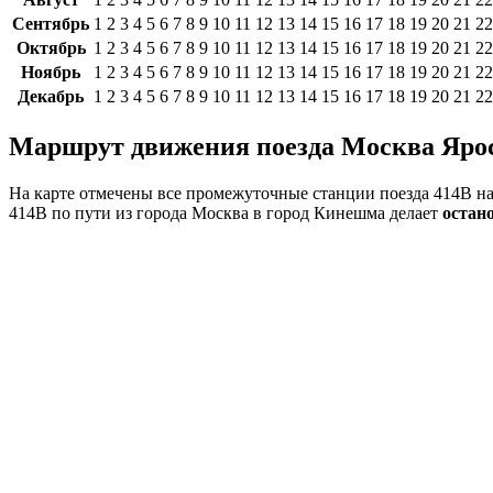
Сентябрь
1
2
3
4
5
6
7
8
9
10
11
12
13
14
15
16
17
18
19
20
21
22
Октябрь
1
2
3
4
5
6
7
8
9
10
11
12
13
14
15
16
17
18
19
20
21
22
Ноябрь
1
2
3
4
5
6
7
8
9
10
11
12
13
14
15
16
17
18
19
20
21
22
Декабрь
1
2
3
4
5
6
7
8
9
10
11
12
13
14
15
16
17
18
19
20
21
22
Маршрут движения поезда Москва Яросл
На карте отмечены все промежуточные станции поезда 414В н
414В по пути из города Москва в город Кинешма делает
остан