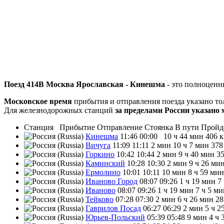
Поезд 414В Москва Ярославская - Кинешма
- это полноценны
Московское время
прибытия и отправления поезда указано т
Для железнодорожных станций
за пределами России указано 
Станция
Прибытие
Отправление
Стоянка
В пути
Пройд
Кинешма
11:46
00:00
10 ч 44 мин
406 
Вичуга
11:09
11:11
2 мин
10 ч 7 мин
378
Горкино
10:42
10:44
2 мин
9 ч 40 мин
3
Каминский
10:28
10:30
2 мин
9 ч 26 ми
Ермолино
10:01
10:11
10 мин
8 ч 59 мин
Иваново Город
08:07
09:26
1 ч 19 мин
7
Иваново
08:07
09:26
1 ч 19 мин
7 ч 5 ми
Тейково
07:28
07:30
2 мин
6 ч 26 мин
28
Гаврилов Посад
06:27
06:29
2 мин
5 ч 2
Юрьев-Польский
05:39
05:48
9 мин
4 ч 