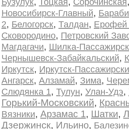
,
,
Бузулук
Тоцкая
Сорочинская
,
Новосибирск-Главный
Бараби
,
,
,
2
Белогорск
Талдан
Ерофей
,
Сковородино
Петровский Зав
,
Магдагачи
Шилка-Пассажирс
,
Чернышевск-Забайкальский
,
Иркутск
Иркутск-Пассажирск
,
,
,
Ангарск
Алзамай
Зима
Чере
,
,
,
Слюдянка 1
Тулун
Улан-Удэ
Горький-Московский
,
Красн
,
,
,
Арзамас 1
Шатки
Л
Вязники
,
,
Дзержинск
Ильино
Балезин