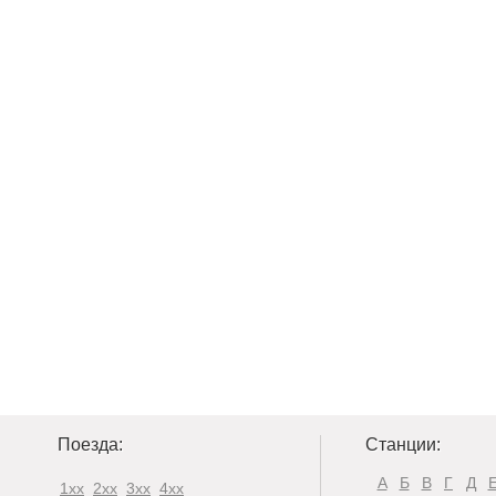
Поезда:
Станции:
А
Б
В
Г
Д
1xx
2xx
3xx
4xx