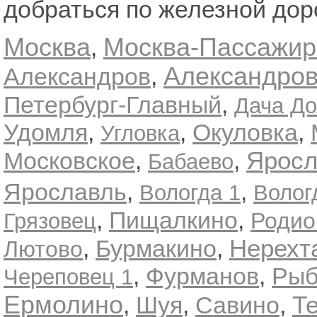
добраться по железной дор
Москва
Москва-Пассажир
,
Александро
Александров
,
,
Петербург-Главный
Дача До
,
,
,
Удомля
Окуловка
Угловка
Яросл
,
,
Московское
Бабаево
Ярославль
,
,
Вологда 1
Волог
,
,
Пищалкино
Родио
Грязовец
Нерехт
,
Бурмакино
,
Лютово
,
Фурманов
,
Рыб
Череповец 1
Ермолино
Т
,
,
,
Шуя
Савино