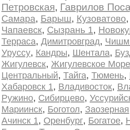
Гаврилов Пос
Петровская
,
,
,
Самара
Барыш
Кузоватово
,
,
Чапаевск
Сызрань 1
Новок
,
,
Терраса
Димитровград
Чишм
,
,
,
Уруссу
Кандры
Шентала
Буз
,
Жигулевск
Жигулевское Мор
,
,
,
Центральный
Тайга
Тюмень
,
,
Хабаровск 1
Владивосток
Вл
,
,
Ружино
Сибирцево
Уссурийс
,
,
Мариинск
Боготол
Заозерная
,
,
,
Ачинск 1
Оренбург
Богатое