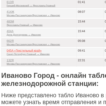
613Я
01:41
Горький-Московский → Ярославль-Главный
414Ж
08:07
Москва-Пассажирская-Ярославская → Иваново
483М
15:44
Ярославль-Главный → Иваново
404А
15:44
Дача Долгорукова → Иваново
662Я
05:08
Москва-Пассажирская-Ярославская → Иваново
045А «Текстильный край»
09:41
Санкт-Петербург-Главный → Иваново
132Я
22:31
Москва-Пассажирская-Ярославская → Иваново
Иваново Город - онлайн табл
железнодорожной станции:
Ниже представлено табло Иваново в
можете узнать время отправления и 