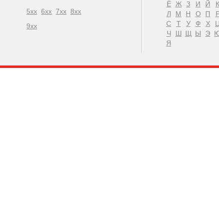
Ё
Ж
З
И
Й
5xx
6xx
7xx
8xx
Л
М
Н
О
П
С
Т
У
Ф
Х
9xx
Ч
Ш
Щ
Ы
Э
Я