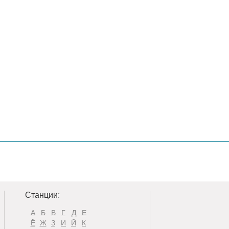
Станции:
А
Б
В
Г
Д
Е
Ё
Ж
З
И
Й
К