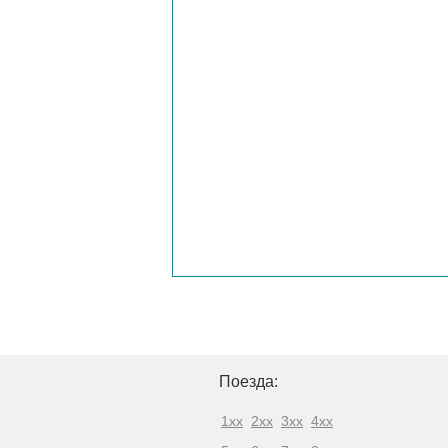
Поезда:
1xx
2xx
3xx
4xx