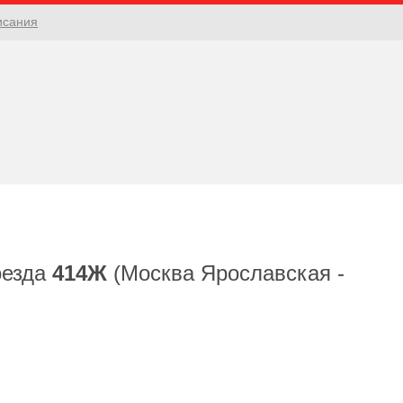
исания
оезда
414Ж
(Москва Ярославская -