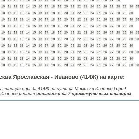
10
11
12
13
14
15
16
17
18
19
20
21
22
23
24
25
26
27
28
29
30
3
10
11
12
13
14
15
16
17
18
19
20
21
22
23
24
25
26
27
28
29
30
10
11
12
13
14
15
16
17
18
19
20
21
22
23
24
25
26
27
28
29
30
3
10
11
12
13
14
15
16
17
18
19
20
21
22
23
24
25
26
27
28
29
30
10
11
12
13
14
15
16
17
18
19
20
21
22
23
24
25
26
27
28
29
30
3
10
11
12
13
14
15
16
17
18
19
20
21
22
23
24
25
26
27
28
29
30
3
10
11
12
13
14
15
16
17
18
19
20
21
22
23
24
25
26
27
28
29
30
10
11
12
13
14
15
16
17
18
19
20
21
22
23
24
25
26
27
28
29
30
3
10
11
12
13
14
15
16
17
18
19
20
21
22
23
24
25
26
27
28
29
30
10
11
12
13
14
15
16
17
18
19
20
21
22
23
24
25
26
27
28
29
30
3
ва Ярославская - Иваново (414Ж) на карте:
станции поезда 414Ж на пути из Москвы в Иваново Город.
д Иваново делает
остановки на 7 промежуточных станциях
.