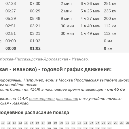
07:28
07:30
2 мин
6 ч 26 мин
281 км
06:27
06:29
2 мин
5 ч 25 мин
235 км
05:39
05:48
9 мин
4 ч 37 мин
200 км
02:51
03:21
30 мин
1 ч 49 мин
112 км
02:51
03:21
30 мин
1 ч 49 мин
112 км
л
00:00
01:02
0 км
00:00
01:02
0 км
Москва-Пассажирская-Ярославская - Иваново
.
ая - Иваново) - годовой график движения:
ировочный. Например, если в Москва Ярославская выпадет мног
вы попадёте позже.
азать билет на 414Ж в настоящее время плавающее -
от 45 до
овремя на 414Ж
посмотрите расписания
и вы узнайте точные
кая - Иваново.
 подневное расписание поезда
10
11
12
13
14
15
16
17
18
19
20
21
22
23
24
25
26
27
28
29
30
3
10
11
12
13
14
15
16
17
18
19
20
21
22
23
24
25
26
27
28