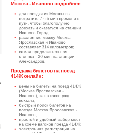
Москва - Иваново подробнее:
для поездки из Москвы вы
потратите 7 ч 5 мин времени в
пути, чтобы благополучно
доехать и оказаться на станции
Иваново Город;
расстояние между Москва
Ярославская и Иваново
составляет 314 километров;
самая продолжительная
стоянка - 30 мин на станции
Александров.
Продажа билетов на поезд
414Ж онлайн:
о
цены на билеты на поезд 414Ж
(Москва Ярославская -
Иваново), как в кассе ржд
вокзала;
быстрый поиск билетов на
поезда Москва Ярославская -
Иваново;
простой и удобный выбор мест
на схеме вагонов поезда 414Ж;
1
электронная регистрация на