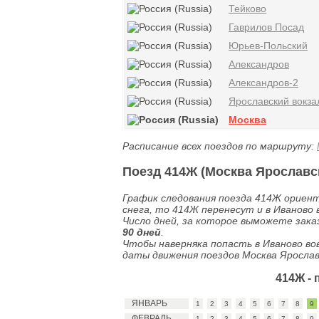
Тейково
Гаврилов Посад
Юрьев-Польский
Александров
Александров-2
Ярославский вокза
Москва
Расписание всех поездов по маршруту:
Поезд 414Ж (Москва Ярославск
График следования поезда 414Ж ориент
снега, то 414Ж перенесут и в Иваново 
Число дней, за которое выможете зак
90 дней
.
Чтобы наверняка попасть в Иваново в
даты движения поездов Москва Ярославс
414Ж -
ЯНВАРЬ
1
2
3
4
5
6
7
8
9
ФЕВРАЛЬ
1
2
3
4
5
6
7
8
9