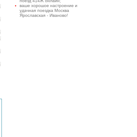
поезд 414Ж онлайн;
ваше хорошое настроение и
1
удачная поездка Москва
Ярославская - Иваново!
1
1
1
1
1