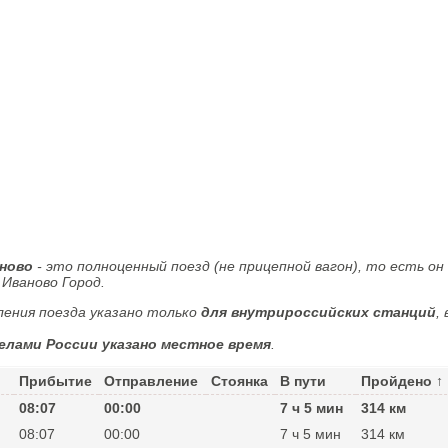
аново
- это полноценный поезд (не прицепной вагон), то есть он
 Иваново Город.
ения поезда указано только
для внутрироссийских станций
, 
елами России указано местное время
.
Прибытие
Отправление
Стоянка
В пути
Пройдено ↑
08:07
00:00
7 ч 5 мин
314 км
08:07
00:00
7 ч 5 мин
314 км