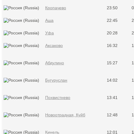
Кропачево
23:50
0
Аша
22:45
2
Уфа
20:28
2
Аксаково
16:32
1
Абдулино
15:27
1
Бугуруслан
14:02
1
Похвистнево
13:41
1
Новоотрадная, Куйб
12:48
1
Кинель
12:01
1