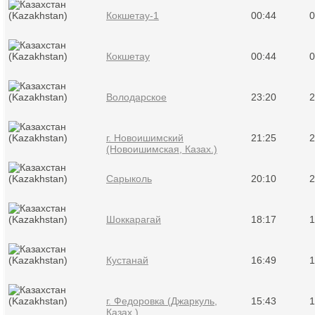
Кокшетау-1
00:44
0
Кокшетау
00:44
0
Володарское
23:20
2
г. Новоишимский
21:25
2
(Новоишимская, Казах.)
Сарыколь
20:10
2
Шоккарагай
18:17
1
Кустанай
16:49
1
г. Федоровка (Джаркуль,
15:43
1
Казах.)