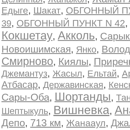
,
,
Едыге
Шакат
ОБГОННЫЙ ПУ
,
ОБГОННЫЙ ПУНКТ N 42
39
Кокшетау
Акколь
,
,
Сарык
Новоишимская
,
,
Волод
Янко
Смирново
Киялы
Приреч
,
,
,
,
,
Джемантуз
Жасыл
Ельтай
А
,
,
Атбасар
Державинская
Кенс
Шортанды
Сары-Оба
,
,
Та
Вишневка
Ан
,
,
Шептыкуль
Депо
713 км
,
,
,
Джа
Жанааул