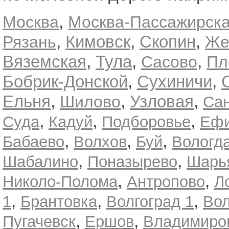
,
Москва
Москва-Пассажирска
,
,
,
Кимовск
Скопин
Рязань
Же
,
,
,
Вяземская
Тула
Сасово
Пл
,
,
Бобрик-Донской
Сухиничи
,
,
,
Ельня
Узловая
Шилово
Сан
,
,
,
Суда
Кадуй
Подборовье
Ефи
,
,
,
Бабаево
Волхов
Буй
Вологда
,
,
Шабалино
Поназырево
Шарь
,
,
Николо-Полома
Антропово
Л
,
,
,
1
Брантовка
Волгоград 1
Во
,
,
Пугачевск
Ершов
Владимиро