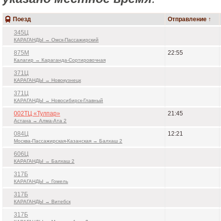
Поезд
Отправление ↑
345Ц
КАРАГАНДЫ → Омск-Пассажирский
875М
22:55
Калагир → Караганда-Сортировочная
371Ц
КАРАГАНДЫ → Новокузнецк
371Ц
КАРАГАНДЫ → Новосибирск-Главный
002ТЦ «Тулпар»
21:45
Астана → Алма-Ата 2
084Ц
12:21
Москва-Пассажирская-Казанская → Балхаш 2
606Ц
КАРАГАНДЫ → Балхаш 2
317Б
КАРАГАНДЫ → Гомель
317Б
КАРАГАНДЫ → Витебск
317Б