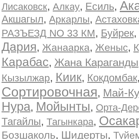
Ак
,
,
,
Есиль
Лисаковск
Алкау
,
,
Акшагыл
Аркарлы
Астаховк
,
Буйрек
РАЗЪЕЗД NO 33 КМ
Дария
,
,
,
Жанаарка
Женыс
Карабас
Жана Караганды
,
Киик
,
,
Кокдомбак
Кызылжар
Сортировочная
Май-Ку
,
Нура
Мойынты
,
,
Орта-Дер
Осака
,
,
Тагайлы
Тагынкара
Шидерты
Бозшаколь
,
,
Туйе