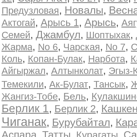
Новалы
Весн
,
,
Предузловая
Арысь
,
,
,
Арысь 1
Актогай
Аяг
Джамбул
,
,
,
Семей
Шоптыхак
,
,
,
,
Жарма
No 6
Чарская
No 7
С
,
,
,
Коль
Копан-Булак
Нарбота
К
,
,
Айгыржал
Алтынколат
Эгыз-
,
,
,
Темекили
Ак-Булат
Тансык
Ж
,
,
Бель
Кулакшин
Жангиз-Тобе
Берлик 1
Кашкен
,
,
Берлик 2
Чиганак
Бурубайтал
Кар
,
,
,
,
,
Аспара
Татты
Са
Курагаты