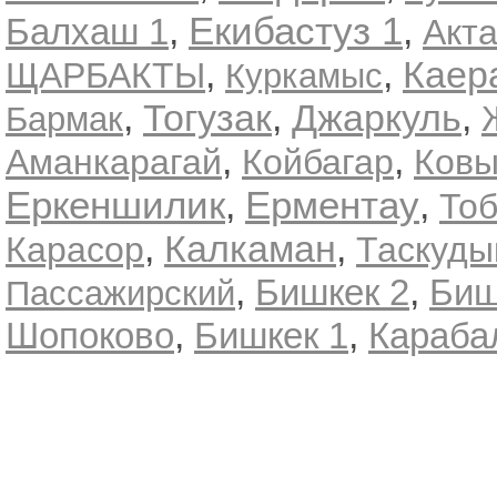
Екибастуз 1
,
,
Балхаш 1
Акт
,
,
Каер
ЩАРБАКТЫ
Куркамыс
,
,
,
Тогузак
Джаркуль
Бармак
,
,
Аманкарагай
Койбагар
Ковы
Еркеншилик
Ерментау
,
,
То
,
Калкаман
,
Карасор
Таскуды
,
,
Бишкек 2
Биш
Пассажирский
,
,
Шопоково
Бишкек 1
Караба