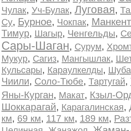
Луговая
,
,
,
Чулак
Уч-Булак
Та
Бурное
Манкен
,
,
,
Су
Чокпак
,
,
,
Тимур
Ченгельды
Шагыр
Се
Сары-Шаган
,
,
Сурум
Хром
,
,
,
Мукур
Сагиз
Мангышлак
Ше
,
,
Кульсары
Караулкелды
Шуба
,
,
,
Чиили
Соло-Тюбе
Тартугай
,
,
Яны-Курган
Кзыл-Ор
Макат
Шоккарагай
,
,
Карагалинская
,
,
,
,
км
69 км
117 км
189 км
Раз
Жаман
,
,
Целинная
Жанажол