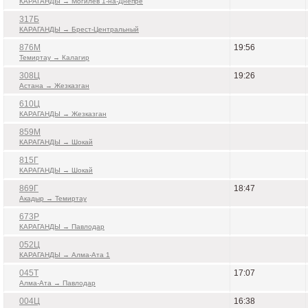
КАРАГАНДЫ → Могилев 1-на-Днепре
317Б
КАРАГАНДЫ → Брест-Центральный
876М
19:56
Темиртау → Калагир
308Ц
19:26
Астана → Жезказган
610Ц
КАРАГАНДЫ → Жезказган
859М
КАРАГАНДЫ → Шокай
815Г
КАРАГАНДЫ → Шокай
869Г
18:47
Акадыр → Темиртау
673Р
КАРАГАНДЫ → Павлодар
052Ц
КАРАГАНДЫ → Алма-Ата 1
045Т
17:07
Алма-Ата → Павлодар
004Ц
16:38