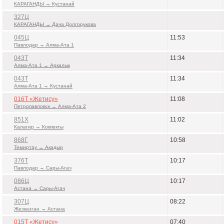
КАРАГАНДЫ → Кустанай
327Ц
КАРАГАНДЫ → Дача Долгорукова
045Ц
11:53
Павлодар → Алма-Ата 1
043Т
11:34
Алма-Ата 1 → Аркалык
043Т
11:34
Алма-Ата 1 → Кустанай
016Т «Жетису»
11:08
Петропавловск → Алма-Ата 2
851Х
11:02
Калагир → Кокпекты
868Г
10:58
Темиртау → Акадыр
376Т
10:17
Павлодар → Сары-Агач
086Ц
10:17
Астана → Сары-Агач
307Ц
08:22
Жезказган → Астана
015Т «Жетису»
07:40