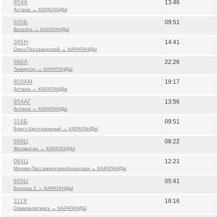
854А
13:46
Астана → КАРАГАНДЫ
605Б
09:51
Витебск → КАРАГАНДЫ
345Н
14:41
Омск-Пассажирский → КАРАГАНДЫ
866А
22:26
Темиртау → КАРАГАНДЫ
858АМ
19:17
Астана → КАРАГАНДЫ
854АГ
13:56
Астана → КАРАГАНДЫ
318Б
09:51
Брест-Центральный → КАРАГАНДЫ
609Ц
08:22
Жезказган → КАРАГАНДЫ
084Ц
12:21
Москва-Пассажирская-Казанская → КАРАГАНДЫ
605Ц
05:41
Балхаш 2 → КАРАГАНДЫ
311Х
18:16
Семипалатинск → КАРАГАНДЫ