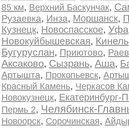
Са
,
,
85 км
Верхний Баскунчак
,
,
,
Моршанск
П
Рузаевка
Инза
,
,
Уфа
Кузнецк
Новоспасское
Кинель
,
Новокуйбышевская
Бугуруслан
,
,
Приютово
Раев
Аксаково
,
Сызрань
,
Аша
,
Б
,
,
Артышта
Прокопьевск
Артыш
,
Красный Камень
Черкасов Ка
,
Екатеринбург-
Новокузнецк
Челябинск-Главн
,
Пермь 2
,
,
Новоорск
Сорочинская
Айды