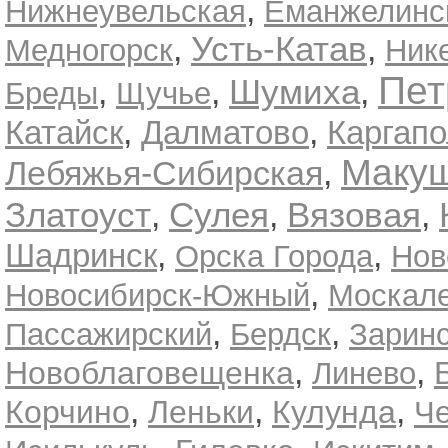
,
Нижнеувельская
Еманжелинс
,
Усть-Катав
,
Медногорск
Ник
Пет
,
,
Шумиха
,
Бреды
Щучье
,
,
Катайск
Далматово
Каргап
Маку
Лебяжья-Сибирская
,
Златоуст
,
Сулея
,
Вязовая
,
,
,
Шадринск
Орска Города
Нов
,
Новосибирск-Южный
Москал
,
,
Пассажирский
Бердск
Зарин
,
,
Новоблаговещенка
Линево
,
,
,
Корчино
Леньки
Кулунда
Ч