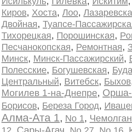
,
,
Гилевка
Исилькуль
Искитим
,
,
,
Киров
Хоста
Лоо
Лазаревск
,
Двойная
Туапсе-Пассажирска
,
,
Тихорецкая
Порошинская
Ро
,
,
Песчанокопская
Ремонтная
,
,
Минск
Минск-Пассажирский
,
,
Полесские
Богушевская
Буд
,
,
Центральный
Витебск
Быхов
,
Орша-
Могилев 1-на-Днепре
,
,
Борисов
Береза Город
Иваце
Алма-Ата 1
,
,
Чемолган
No 1
,
,
,
,
Сары-Агач
12
No 27
No 16