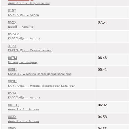
Алма-Ата 2 → Петропавловск
015Т
КАРАГАНДЫ → Адлер
852Х
07:54
Шокай → Калагир
857АМ
КАРАГАНДЫ → Астана
312Х
КАРАГАНДЫ → Семипалатинск
867М
06:46
Калагир → Темиртау
605Ц
05:41
Балхаш 2 → Москва-Пассажирская-Казанская
083Ц
КАРАГАНДЫ → Москва-Пассажирская-Казанская
853АГ
КАРАГАНДЫ → Астана
001ТЦ
06:02
Алма-Ата 2 → Астана
003Х
04:58
Алма-Ата 2 → Астана
056Х
04:33