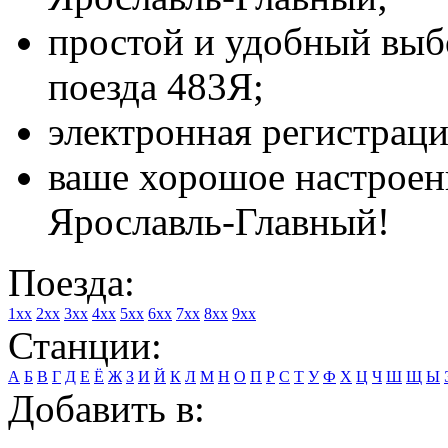
простой и удобный выбо
поезда 483Я;
электронная регистраци
ваше хорошое настроени
Ярославль-Главный!
Поезда:
1xx
2xx
3xx
4xx
5xx
6xx
7xx
8xx
9xx
Станции:
А
Б
В
Г
Д
Е
Ё
Ж
З
И
Й
К
Л
М
Н
О
П
Р
С
Т
У
Ф
Х
Ц
Ч
Ш
Щ
Ы
Добавить в: