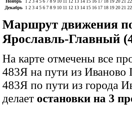
Ноябрь
1
2
3
4
5
6
7
8
9
10
11
12
13
14
15
16
17
18
19
20
21
22
Декабрь
1
2
3
4
5
6
7
8
9
10
11
12
13
14
15
16
17
18
19
20
21
22
Маршрут движения по
Ярославль-Главный (4
На карте отмечены все п
483Я на пути из Иваново 
483Я по пути из города И
делает
остановки на 3 п