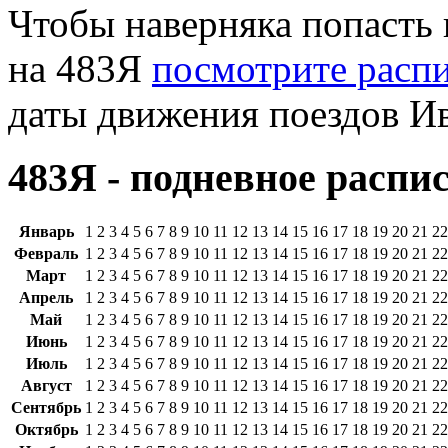
Чтобы наверняка попасть
на 483Я
посмотрите расп
даты движения поездов Ив
483Я - подневное распи
Январь
1
2
3
4
5
6
7
8
9
10
11
12
13
14
15
16
17
18
19
20
21
22
Февраль
1
2
3
4
5
6
7
8
9
10
11
12
13
14
15
16
17
18
19
20
21
22
Март
1
2
3
4
5
6
7
8
9
10
11
12
13
14
15
16
17
18
19
20
21
22
Апрель
1
2
3
4
5
6
7
8
9
10
11
12
13
14
15
16
17
18
19
20
21
22
Май
1
2
3
4
5
6
7
8
9
10
11
12
13
14
15
16
17
18
19
20
21
22
Июнь
1
2
3
4
5
6
7
8
9
10
11
12
13
14
15
16
17
18
19
20
21
22
Июль
1
2
3
4
5
6
7
8
9
10
11
12
13
14
15
16
17
18
19
20
21
22
Август
1
2
3
4
5
6
7
8
9
10
11
12
13
14
15
16
17
18
19
20
21
22
Сентябрь
1
2
3
4
5
6
7
8
9
10
11
12
13
14
15
16
17
18
19
20
21
22
Октябрь
1
2
3
4
5
6
7
8
9
10
11
12
13
14
15
16
17
18
19
20
21
22