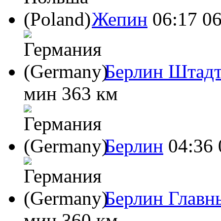
Жепин
06:17
06
Берлин Штад
мин
363 км
Берлин
04:36
Берлин Главн
мин
360 км