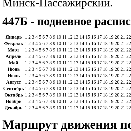
Минск-Пассажирский.
447Б - подневное распис
Январь
1
2
3
4
5
6
7
8
9
10
11
12
13
14
15
16
17
18
19
20
21
22
Февраль
1
2
3
4
5
6
7
8
9
10
11
12
13
14
15
16
17
18
19
20
21
22
Март
1
2
3
4
5
6
7
8
9
10
11
12
13
14
15
16
17
18
19
20
21
22
Апрель
1
2
3
4
5
6
7
8
9
10
11
12
13
14
15
16
17
18
19
20
21
22
Май
1
2
3
4
5
6
7
8
9
10
11
12
13
14
15
16
17
18
19
20
21
22
Июнь
1
2
3
4
5
6
7
8
9
10
11
12
13
14
15
16
17
18
19
20
21
22
Июль
1
2
3
4
5
6
7
8
9
10
11
12
13
14
15
16
17
18
19
20
21
22
Август
1
2
3
4
5
6
7
8
9
10
11
12
13
14
15
16
17
18
19
20
21
22
Сентябрь
1
2
3
4
5
6
7
8
9
10
11
12
13
14
15
16
17
18
19
20
21
22
Октябрь
1
2
3
4
5
6
7
8
9
10
11
12
13
14
15
16
17
18
19
20
21
22
Ноябрь
1
2
3
4
5
6
7
8
9
10
11
12
13
14
15
16
17
18
19
20
21
22
Декабрь
1
2
3
4
5
6
7
8
9
10
11
12
13
14
15
16
17
18
19
20
21
22
Маршрут движения по