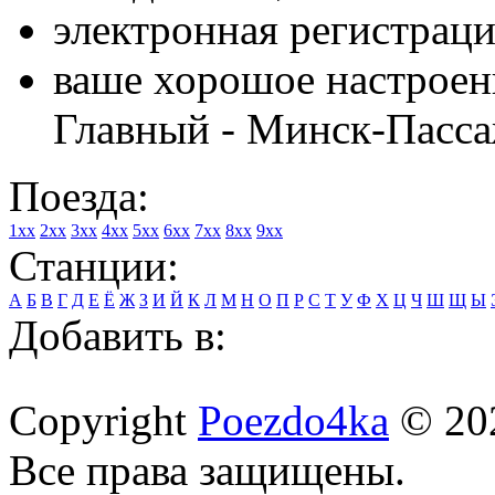
электронная регистраци
ваше хорошое настроени
Главный - Минск-Пасс
Поезда:
1xx
2xx
3xx
4xx
5xx
6xx
7xx
8xx
9xx
Станции:
А
Б
В
Г
Д
Е
Ё
Ж
З
И
Й
К
Л
М
Н
О
П
Р
С
Т
У
Ф
Х
Ц
Ч
Ш
Щ
Ы
Добавить в:
Copyright
Poezdo4ka
© 20
Все права защищены.