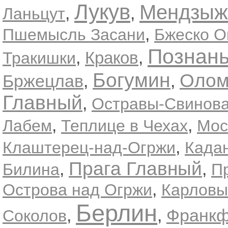
Лукув
Мендзыж
,
,
Ланьцут
,
Пшемысль Засани
Бжеско О
Познан
,
,
Краков
Тракишки
Богумин
Олом
Бржецлав
,
,
Главный
,
Остравы-Свинов
,
,
Лабем
Теплице в Чехах
Мос
,
Клаштерец-над-Огржи
Када
Прага Главный
,
,
Билина
П
,
Острова над Огржи
Карловы
Берлин
,
,
Франкф
Соколов