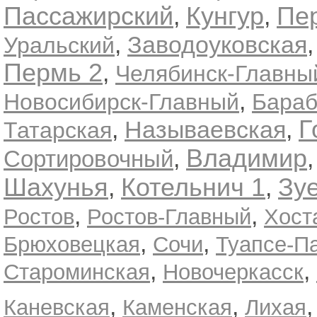
Пассажирский
Кунгур
Пе
,
,
,
Заводоуковская
Уральский
Пермь 2
,
Челябинск-Главны
,
Новосибирск-Главный
Бараб
Г
,
,
Называевская
Татарская
Владимир
,
Сортировочный
Шахунья
Котельнич 1
Зу
,
,
,
,
Ростов
Ростов-Главный
Хост
,
,
Брюховецкая
Сочи
Туапсе-П
,
,
Староминская
Новочеркасск
,
,
Каневская
Каменская
Лихая