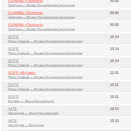
010ЖМЩ «Полонез»
00:00
Западная → Москва-Пассажирская-Смоленская
010ЖМЩ «Полонез»
00:00
Западная → Москва-Пассажирская-Смоленская
010ЖМЩ «Полонез»
00:00
Западная → Москва-Пассажирская-Смоленская
022ГЕ
10:14
Прага Главный → Москва-Пассажирская-Смоленская
022ГЕ
10:14
Прага Главный → Москва-Пассажирская-Смоленская
022ГЕ
10:14
Прага Главный → Москва-Пассажирская-Смоленская
022ГЕ «Влтава»
11:01
Прага Главный → Москва-Пассажирская-Смоленская
022ГЕ
10:11
Прага Главный → Москва-Пассажирская-Смоленская
022ГЕ
10:11
Богумин → Минск-Пассажирский
447Б
10:15
Амстердам → Минск-Пассажирский
447Б
10:15
Амстердам → Восточная