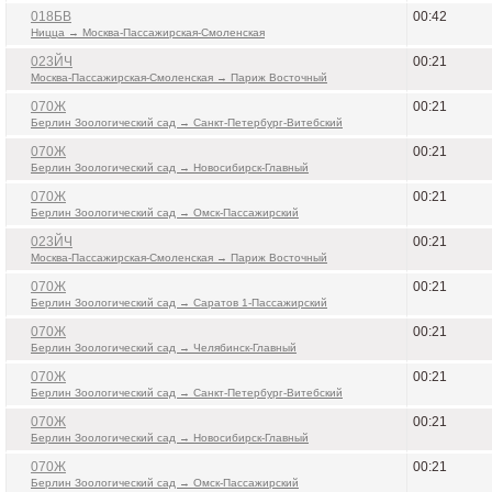
018БВ
00:42
Ницца → Москва-Пассажирская-Смоленская
023ЙЧ
00:21
Москва-Пассажирская-Смоленская → Париж Восточный
070Ж
00:21
Берлин Зоологический сад → Санкт-Петербург-Витебский
070Ж
00:21
Берлин Зоологический сад → Новосибирск-Главный
070Ж
00:21
Берлин Зоологический сад → Омск-Пассажирский
023ЙЧ
00:21
Москва-Пассажирская-Смоленская → Париж Восточный
070Ж
00:21
Берлин Зоологический сад → Саратов 1-Пассажирский
070Ж
00:21
Берлин Зоологический сад → Челябинск-Главный
070Ж
00:21
Берлин Зоологический сад → Санкт-Петербург-Витебский
070Ж
00:21
Берлин Зоологический сад → Новосибирск-Главный
070Ж
00:21
Берлин Зоологический сад → Омск-Пассажирский