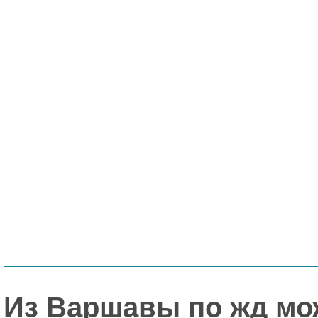
Из Варшавы по жд мож