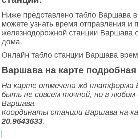
Ниже представлено табло Варшава в
можете узнать время отправления и 
железнодорожной станции Варшава о
дома.
Онлайн табло станции Варшава врем
Варшава на карте подробная
На карте отмечена жд платформа 
быть не совсем точной, но в любом 
Варшава.
Координаты станции Варшава на к
20.9643633
.