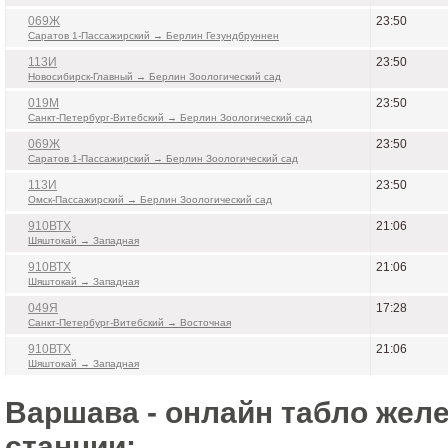
069Ж
23:50
Саратов 1-Пассажирский → Берлин Гезундбруннен
113И
23:50
Новосибирск-Главный → Берлин Зоологический сад
019М
23:50
Санкт-Петербург-Витебский → Берлин Зоологический сад
069Ж
23:50
Саратов 1-Пассажирский → Берлин Зоологический сад
113И
23:50
Омск-Пассажирский → Берлин Зоологический сад
910ВТХ
21:06
Шяштокай → Западная
910ВТХ
21:06
Шяштокай → Западная
049Я
17:28
Санкт-Петербург-Витебский → Восточная
910ВТХ
21:06
Шяштокай → Западная
Варшава - онлайн табло жел
станции: