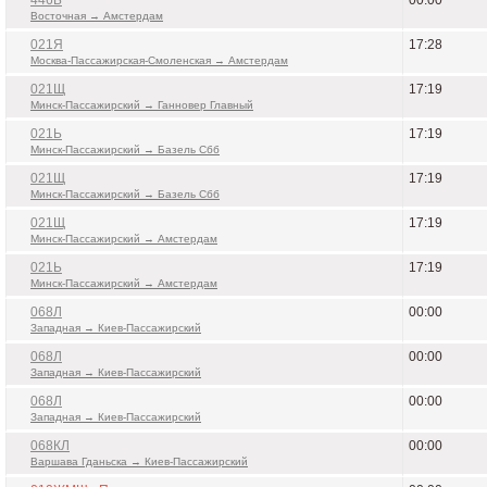
446Б
00:00
Восточная → Амстердам
021Я
17:28
Москва-Пассажирская-Смоленская → Амстердам
021Щ
17:19
Минск-Пассажирский → Ганновер Главный
021Ь
17:19
Минск-Пассажирский → Базель Сбб
021Щ
17:19
Минск-Пассажирский → Базель Сбб
021Щ
17:19
Минск-Пассажирский → Амстердам
021Ь
17:19
Минск-Пассажирский → Амстердам
068Л
00:00
Западная → Киев-Пассажирский
068Л
00:00
Западная → Киев-Пассажирский
068Л
00:00
Западная → Киев-Пассажирский
068КЛ
00:00
Варшава Гданьска → Киев-Пассажирский