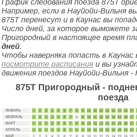
График следования поезда 875Т ори
Например, если в Науйойи-Вильня в
875Т перенесут и в Каунас вы попа
Число дней, за которое выможете з
Пригородный в настоящее время пл
дней
.
Чтобы наверняка попасть в Каунас 
посмотрите расписания
и вы узнай
движения поездов Науйойи-Вильня - 
875Т Пригородный - подне
поезда
ЯНВАРЬ
1
2
3
4
5
6
7
8
9
10
11
12
13
14
15
16
17
ФЕВРАЛЬ
1
2
3
4
5
6
7
8
9
10
11
12
13
14
15
16
17
МАРТ
1
2
3
4
5
6
7
8
9
10
11
12
13
14
15
16
17
АПРЕЛЬ
1
2
3
4
5
6
7
8
9
10
11
12
13
14
15
16
17
МАЙ
1
2
3
4
5
6
7
8
9
10
11
12
13
14
15
16
17