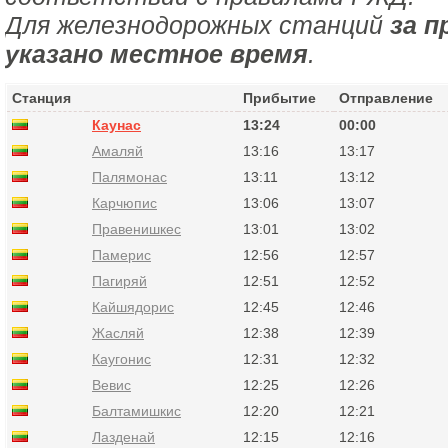
Для железнодорожных станций
за п
указано местное время
.
Станция
Прибытие
Отправление
Каунас
13:24
00:00
Амаляй
13:16
13:17
Палямонас
13:11
13:12
Карчюпис
13:06
13:07
Правенишкес
13:01
13:02
Памерис
12:56
12:57
Пагиряй
12:51
12:52
Кайшядорис
12:45
12:46
Жасляй
12:38
12:39
Каугонис
12:31
12:32
Вевис
12:25
12:26
Балтамишкис
12:20
12:21
Лазденай
12:15
12:16