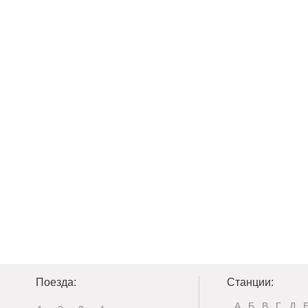
Поезда:
Станции:
А
Б
В
Г
Д