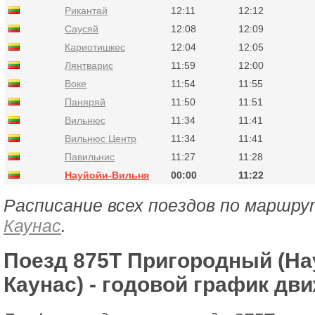
Рикантай
12:11
12:12
Саусяй
12:08
12:09
Кариотишкес
12:04
12:05
Лянтварис
11:59
12:00
Воке
11:54
11:55
Паняряй
11:50
11:51
Вильнюс
11:34
11:41
Вильнюс Центр
11:34
11:41
Павильнис
11:27
11:28
Науйойи-Вильня
00:00
11:22
Расписание всех поездов по маршру
Каунас
.
Поезд 875Т Пригородный (На
Каунас) - годовой график дв