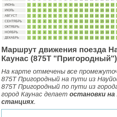
ИЮНЬ
1
2
3
4
5
6
7
8
9
10
11
12
13
14
15
16
17
ИЮЛЬ
1
2
3
4
5
6
7
8
9
10
11
12
13
14
15
16
17
АВГУСТ
1
2
3
4
5
6
7
8
9
10
11
12
13
14
15
16
17
СЕНТЯБРЬ
1
2
3
4
5
6
7
8
9
10
11
12
13
14
15
16
17
ОКТЯБРЬ
1
2
3
4
5
6
7
8
9
10
11
12
13
14
15
16
17
НОЯБРЬ
1
2
3
4
5
6
7
8
9
10
11
12
13
14
15
16
17
ДЕКАБРЬ
1
2
3
4
5
6
7
8
9
10
11
12
13
14
15
16
17
Маршрут движения поезда На
Каунас (875Т "Пригородный")
На карте отмечены все промежуто
875Т Пригородный на пути из Науйо
875Т Пригородный по пути из город
город Каунас делает
остановки на
станциях
.