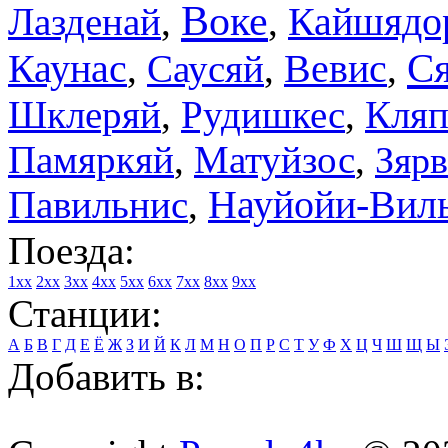
Воке
Лазденай
,
,
Кайшядо
Ся
Каунас
,
Саусяй
,
Вевис
,
Шклеряй
,
Рудишкес
,
Кляп
Памяркяй
,
Матуйзос
,
Зяр
Павильнис
,
Науйойи-Вил
Поезда:
1xx
2xx
3xx
4xx
5xx
6xx
7xx
8xx
9xx
Станции:
А
Б
В
Г
Д
Е
Ё
Ж
З
И
Й
К
Л
М
Н
О
П
Р
С
Т
У
Ф
Х
Ц
Ч
Ш
Щ
Ы
Добавить в: