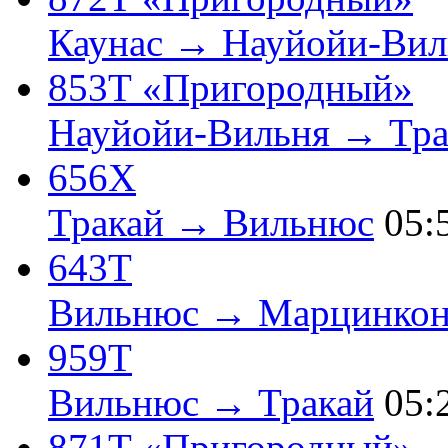
Каунас → Науйойи-Вил
853Т «Пригородный»
Науйойи-Вильня → Тра
656Х
Тракай → Вильнюс
05:
643Т
Вильнюс → Марцинкон
959Т
Вильнюс → Тракай
05:
871Т «Пригородный»