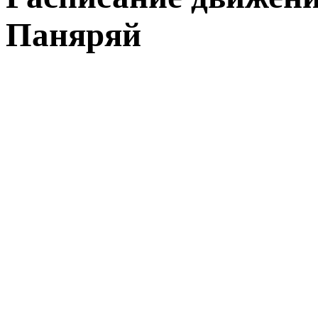
Паняряй