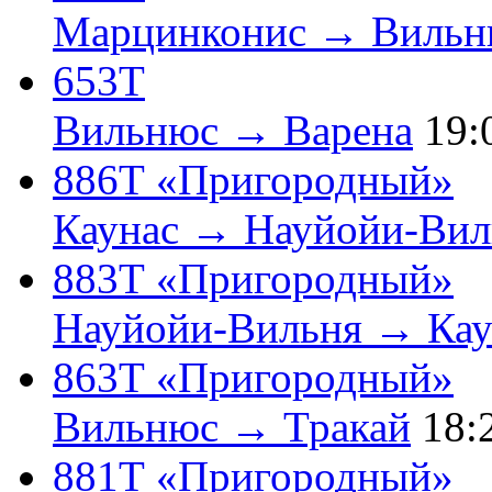
Марцинконис → Вильн
653Т
Вильнюс → Варена
19:
886Т «Пригородный»
Каунас → Науйойи-Вил
883Т «Пригородный»
Науйойи-Вильня → Кау
863Т «Пригородный»
Вильнюс → Тракай
18:
881Т «Пригородный»