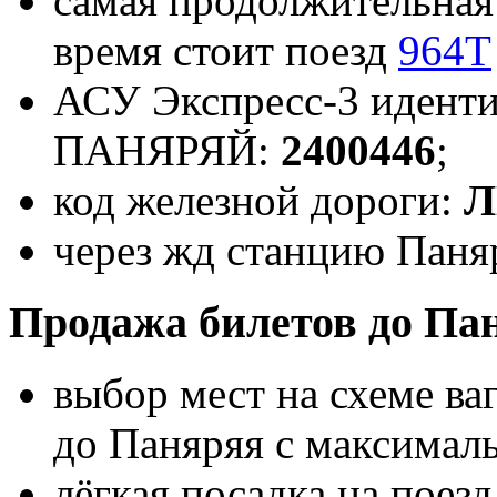
самая продолжительная 
время стоит поезд
964Т
АСУ Экспресс-3 иденти
ПАНЯРЯЙ:
2400446
;
код железной дороги:
Л
через жд станцию Паняр
Продажа билетов до Па
выбор мест на схеме ва
до Паняряя с максимал
лёгкая посадка на поез