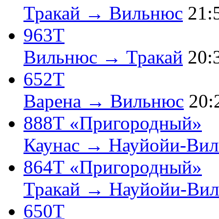
Тракай → Вильнюс
21:
963Т
Вильнюс → Тракай
20:
652Т
Варена → Вильнюс
20:
888Т «Пригородный»
Каунас → Науйойи-Вил
864Т «Пригородный»
Тракай → Науйойи-Вил
650Т