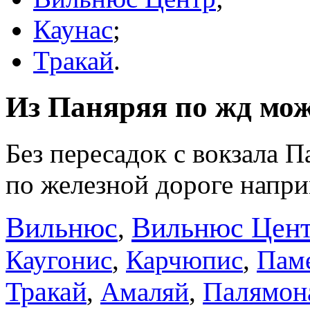
Каунас
;
Тракай
.
Из Паняряя по жд мож
Без пересадок с вокзала 
по железной дороге напри
Вильнюс
Вильнюс Цен
,
Каугонис
,
Карчюпис
,
Пам
Тракай
,
Амаляй
,
Палямон