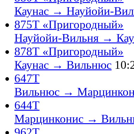
Каунас → Науйойи-Вил
875Т «Пригородный»
Науйойи-Вильня → Кау
878Т «Пригородный»
Каунас → Вильнюс
10:
647Т
Вильнюс → Марцинкон
644Т
Марцинконис → Вильн
962Т