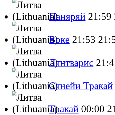
Паняряй
21:59
Воке
21:53
21:
Лянтварис
21:4
Сянейи Тракай
Тракай
00:00
2