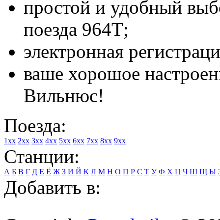
простой и удобный выбо
поезда 964Т;
электронная регистраци
ваше хорошое настроени
Вильнюс!
Поезда:
1xx
2xx
3xx
4xx
5xx
6xx
7xx
8xx
9xx
Станции:
А
Б
В
Г
Д
Е
Ё
Ж
З
И
Й
К
Л
М
Н
О
П
Р
С
Т
У
Ф
Х
Ц
Ч
Ш
Щ
Ы
Добавить в: