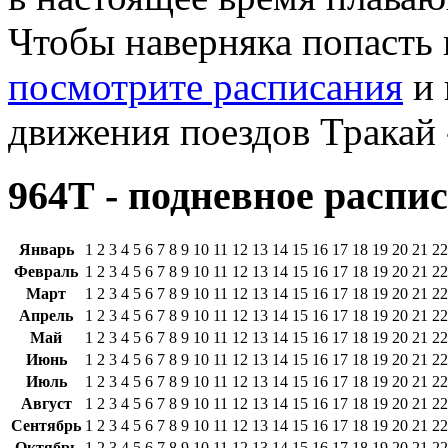
Чтобы наверняка попасть
посмотрите расписания
и 
движения поездов Тракай 
964Т - подневное распис
Январь
1
2
3
4
5
6
7
8
9
10
11
12
13
14
15
16
17
18
19
20
21
22
Февраль
1
2
3
4
5
6
7
8
9
10
11
12
13
14
15
16
17
18
19
20
21
22
Март
1
2
3
4
5
6
7
8
9
10
11
12
13
14
15
16
17
18
19
20
21
22
Апрель
1
2
3
4
5
6
7
8
9
10
11
12
13
14
15
16
17
18
19
20
21
22
Май
1
2
3
4
5
6
7
8
9
10
11
12
13
14
15
16
17
18
19
20
21
22
Июнь
1
2
3
4
5
6
7
8
9
10
11
12
13
14
15
16
17
18
19
20
21
22
Июль
1
2
3
4
5
6
7
8
9
10
11
12
13
14
15
16
17
18
19
20
21
22
Август
1
2
3
4
5
6
7
8
9
10
11
12
13
14
15
16
17
18
19
20
21
22
Сентябрь
1
2
3
4
5
6
7
8
9
10
11
12
13
14
15
16
17
18
19
20
21
22
Октябрь
1
2
3
4
5
6
7
8
9
10
11
12
13
14
15
16
17
18
19
20
21
22