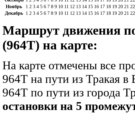
Ноябрь
1
2
3
4
5
6
7
8
9
10
11
12
13
14
15
16
17
18
19
20
21
22
Декабрь
1
2
3
4
5
6
7
8
9
10
11
12
13
14
15
16
17
18
19
20
21
22
Маршрут движения по
(964Т) на карте:
На карте отмечены все п
964Т на пути из Тракая в
964Т по пути из города Т
остановки на 5 промежу