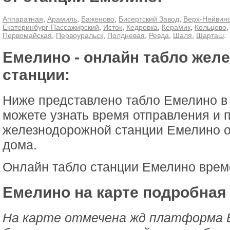
Аппаратная
,
Арамиль
,
Баженово
,
Бисертский Завод
,
Верх-Нейвин
Екатеринбург-Пассажирский
,
Исток
,
Кедровка
,
Керамик
,
Кольцово
Первомайская
,
Первоуральск
,
Полдневая
,
Ревда
,
Шаля
,
Шарташ
.
Емелино - онлайн табло жел
станции:
Ниже представлено табло Емелино в
можете узнать время отправления и 
железнодорожной станции Емелино о
дома.
Онлайн табло станции Емелино врем
Емелино на карте подробная
На карте отмечена жд платформа 