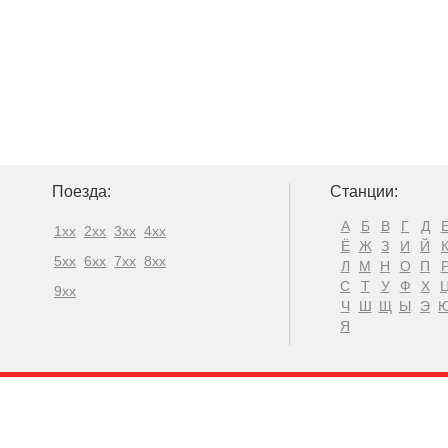
Поезда:
Станции:
А
Б
В
Г
Д
1xx
2xx
3xx
4xx
Ё
Ж
З
И
Й
5xx
6xx
7xx
8xx
Л
М
Н
О
П
С
Т
У
Ф
Х
9xx
Ч
Ш
Щ
Ы
Э
Я