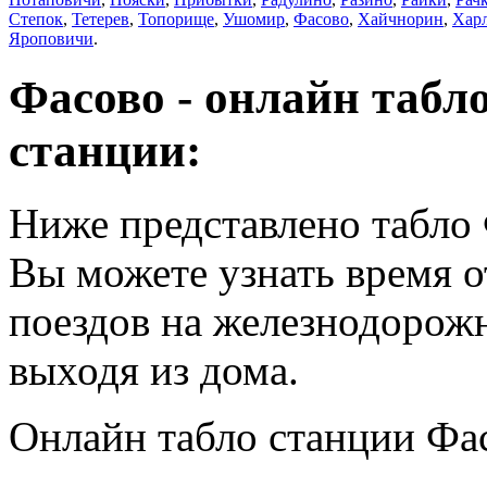
Степок
,
Тетерев
,
Топорище
,
Ушомир
,
Фасово
,
Хайчнорин
,
Харл
Яроповичи
.
Фасово - онлайн табл
станции:
Ниже представлено табло 
Вы можете узнать время 
поездов на железнодорож
выходя из дома.
Онлайн табло станции Фа