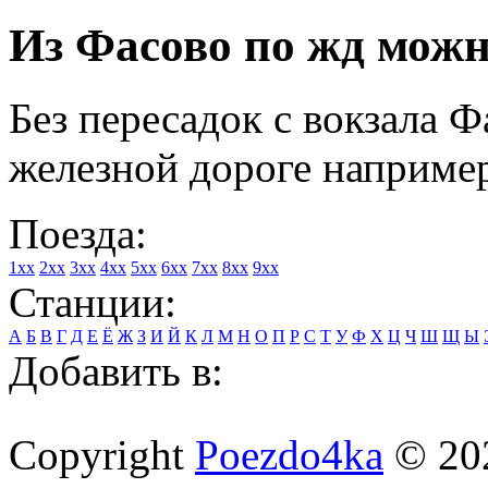
Из Фасово по жд можно
Без пересадок с вокзала 
железной дороге например
Поезда:
1xx
2xx
3xx
4xx
5xx
6xx
7xx
8xx
9xx
Станции:
А
Б
В
Г
Д
Е
Ё
Ж
З
И
Й
К
Л
М
Н
О
П
Р
С
Т
У
Ф
Х
Ц
Ч
Ш
Щ
Ы
Добавить в:
Copyright
Poezdo4ka
© 20