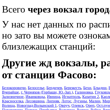
Всего
через вокзал горо
У нас нет данных по рас
но зато вы можете ознока
близлежащих станций:
Другие жд вокзалы, р
от станции Фасово:
Белокоровичи
,
Белоселье
,
Бердичев
,
Бережесть
,
Бехи
,
Блыдни
,
Вчерайше
,
г. Черняхов (Горбаши, Ю.-Зап.)
,
Галиновка
,
Глуховц
Зализничное
,
Иванковцы
,
Ивница
,
Игнатполь
,
Казатин 2
,
Каол
Красноселка
,
Лесовщина
,
Липняк
,
Лотос
,
Лугины
,
Малин
,
Мир
Волица
,
Новоград-Волынский 1
,
Овруч
,
Олевск
,
Ореп
,
Ост.пун
Потаповичи
,
Пояски
,
Прибытки
,
Радулино
,
Разино
,
Райки
,
Рач