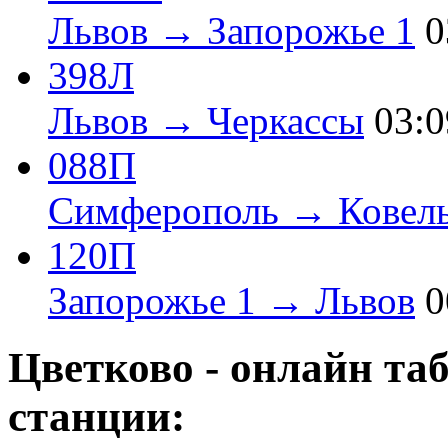
Львов → Запорожье 1
0
398Л
Львов → Черкассы
03:0
088П
Симферополь → Ковел
120П
Запорожье 1 → Львов
0
Цветково - онлайн та
станции: