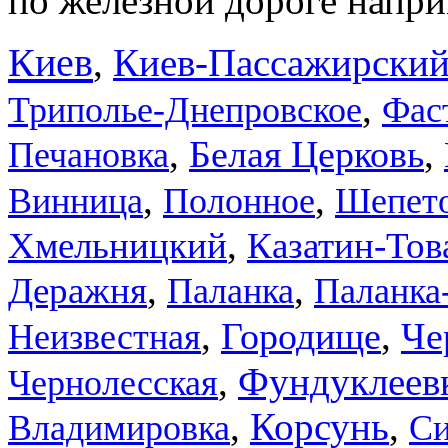
по железной дороге напри
Киев
,
Киев-Пассажирски
,
Триполье-Днепровское
Фас
,
,
Белая Церковь
Печановка
,
,
Винница
Полонное
Шепет
,
Хмельницкий
Казатин-То
,
,
Деражня
Паланка
Паланка
,
,
Городище
Че
Неизвестная
,
Фундуклеев
Чернолесская
,
Корсунь
,
Владимировка
Си