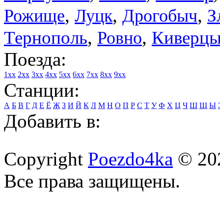
,
,
,
З
Рожище
Луцк
Дрогобыч
,
,
Тернополь
Киверц
Ровно
Поезда:
1xx
2xx
3xx
4xx
5xx
6xx
7xx
8xx
9xx
Станции:
А
Б
В
Г
Д
Е
Ё
Ж
З
И
Й
К
Л
М
Н
О
П
Р
С
Т
У
Ф
Х
Ц
Ч
Ш
Щ
Ы
Добавить в:
Copyright
Poezdo4ka
© 20
Все права защищены.