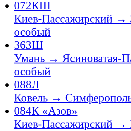
072КШ
Киев-Пассажирский → 
особый
363Ш
Умань → Ясиноватая-П
особый
088Л
Ковель → Симферопол
084К «Азов»
Киев-Пассажирский →