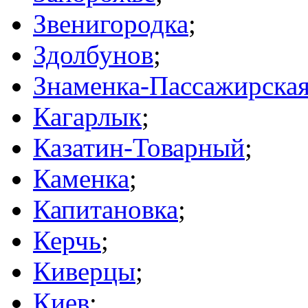
Звенигородка
;
Здолбунов
;
Знаменка-Пассажирска
Кагарлык
;
Казатин-Товарный
;
Каменка
;
Капитановка
;
Керчь
;
Киверцы
;
Киев
;