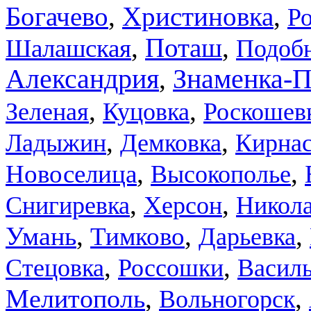
,
,
Богачево
Христиновка
Ро
,
,
Поташ
Шалашская
Подоб
Александрия
,
Знаменка-П
,
,
Зеленая
Куцовка
Роскошев
,
,
Ладыжин
Демковка
Кирнас
,
,
Новоселица
Высокополье
,
,
Снигиревка
Херсон
Никол
,
,
,
Умань
Тимково
Дарьевка
,
,
Стецовка
Россошки
Василь
,
,
Мелитополь
Вольногорск