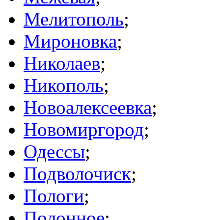
Мелитополь
;
Мироновка
;
Николаев
;
Никополь
;
Новоалексеевка
;
Новомиргород
;
Одессы
;
Подволочиск
;
Пологи
;
Полонное
;