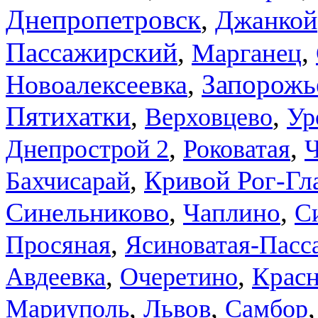
Днепропетровск
,
Джанкой
Пассажирский
,
,
Марганец
,
Запорожь
Новоалексеевка
Пятихатки
,
,
Верховцево
Ур
,
,
Днепрострой 2
Роковатая
,
Кривой Рог-Гл
Бахчисарай
,
,
Синельниково
Чаплино
С
,
Просяная
Ясиноватая-Пасс
,
,
Крас
Авдеевка
Очеретино
,
,
Львов
Мариуполь
Самбор