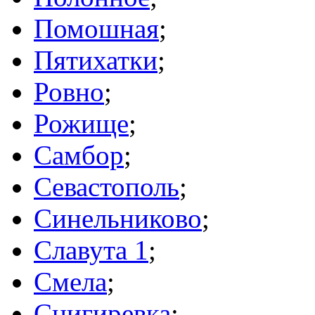
Помошная
;
Пятихатки
;
Ровно
;
Рожище
;
Самбор
;
Севастополь
;
Синельниково
;
Славута 1
;
Смела
;
Снигиревка
;