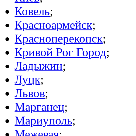
Ковель
;
Красноармейск
;
Красноперекопск
;
Кривой Рог Город
;
Ладыжин
;
Луцк
;
Львов
;
Марганец
;
Мариуполь
;
Межевая
;