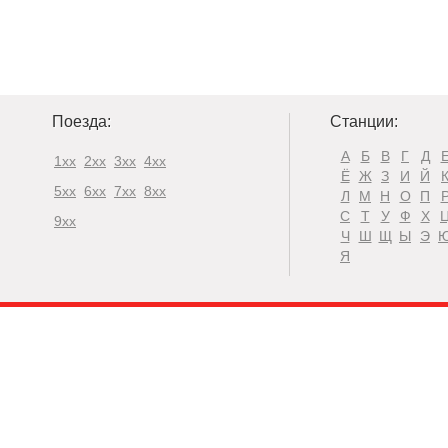
Поезда:
Станции:
А
Б
В
Г
Д
1xx
2xx
3xx
4xx
Ё
Ж
З
И
Й
5xx
6xx
7xx
8xx
Л
М
Н
О
П
С
Т
У
Ф
Х
9xx
Ч
Ш
Щ
Ы
Э
Я