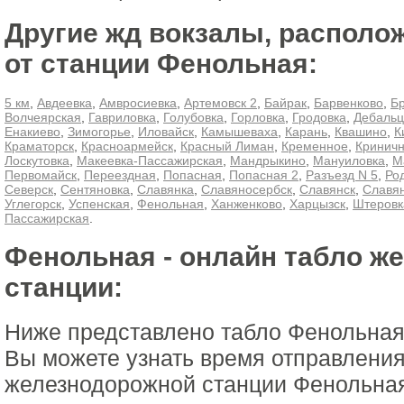
Другие жд вокзалы, располо
от станции Фенольная:
5 км
,
Авдеевка
,
Амвросиевка
,
Артемовск 2
,
Байрак
,
Барвенково
,
Б
Волчеярская
,
Гавриловка
,
Голубовка
,
Горловка
,
Гродовка
,
Дебальц
Енакиево
,
Зимогорье
,
Иловайск
,
Камышеваха
,
Карань
,
Квашино
,
К
Краматорск
,
Красноармейск
,
Красный Лиман
,
Кременное
,
Кринич
Лоскутовка
,
Макеевка-Пассажирская
,
Мандрыкино
,
Мануиловка
,
М
Первомайск
,
Переездная
,
Попасная
,
Попасная 2
,
Разъезд N 5
,
Ро
Северск
,
Сентяновка
,
Славянка
,
Славяносербск
,
Славянск
,
Славян
Углегорск
,
Успенская
,
Фенольная
,
Ханженково
,
Харцызск
,
Штеровк
Пассажирская
.
Фенольная - онлайн табло ж
станции:
Ниже представлено табло Фенольная
Вы можете узнать время отправления
железнодорожной станции Фенольная