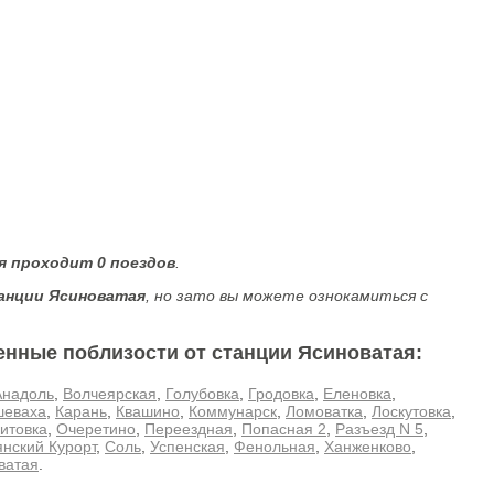
я проходит 0 поездов
.
анции Ясиноватая
, но зато вы можете ознокамиться с
енные поблизости от станции Ясиноватая:
Анадоль
,
Волчеярская
,
Голубовка
,
Гродовка
,
Еленовка
,
еваха
,
Карань
,
Квашино
,
Коммунарск
,
Ломоватка
,
Лоскутовка
,
итовка
,
Очеретино
,
Переездная
,
Попасная 2
,
Разъезд N 5
,
нский Курорт
,
Соль
,
Успенская
,
Фенольная
,
Ханженково
,
ватая
.