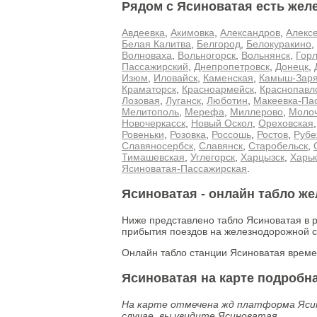
Рядом с Ясиноватая есть жел
Авдеевка
,
Акимовка
,
Александров
,
Алекс
Белая Калитва
,
Белгород
,
Белокуракино
,
Волноваха
,
Вольногорск
,
Вольнянск
,
Горл
Пассажирский
,
Днепропетровск
,
Донецк
,
Изюм
,
Иловайск
,
Каменская
,
Камыш-Зар
Краматорск
,
Красноармейск
,
Краснопавл
Лозовая
,
Луганск
,
Люботин
,
Макеевка-Па
Мелитополь
,
Мерефа
,
Миллерово
,
Молоч
Новочеркасск
,
Новый Оскол
,
Ореховская
Ровеньки
,
Розовка
,
Россошь
,
Ростов
,
Рубе
Славяносербск
,
Славянск
,
Старобельск
,
Тимашевская
,
Углегорск
,
Харцызск
,
Харьк
Ясиноватая-Пассажирская
.
Ясиноватая - онлайн табло ж
Ниже представлено табло Ясиноватая в 
прибытия поездов на железнодорожной с
Онлайн табло станции Ясиноватая време
Ясиноватая на карте подробна
На карте отмечена жд платформа Ясин
случае, вы увидите Ясиноватая.