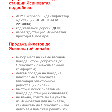
станции Ясиноватая
подробнее:
АСУ Экспресс-3 идентификатор
жд станции ЯСИНОВАТАЯ:
2214034
;
код железной дороги:
ДОН
;
через жд станцию Ясиноватая
проходит 0 поездов.
Продажа билетов до
Ясиноватой онлайн:
выбор мест на схеме вагонов
поезда, чтобы добраться до
Ясиноватой с максимальным
комфортом;
лёгкая посадка на поезд на
платформе Ясиноватая
благодаря электронной
регистрации онлайн;
быстрый поиск билетов на
поезда до станции Ясиноватая;
не важно, хотите ли вы уехать
из Ясиноватая или не знаете,
как доехать до Ясиноватой - мы
легко вам поможем решить эти