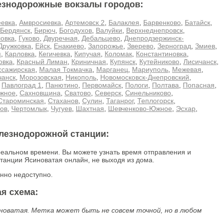
езнодорожные вокзалы городов:
еевка
,
Амвросиевка
,
Артемовск 2
,
Балаклея
,
Барвенково
,
Батайск
,
Бердянск
,
Бирюч
,
Богодухов
,
Валуйки
,
Верхнеднепровск
,
овка
,
Гуково
,
Двуречная
,
Дебальцево
,
Днепродзержинск-
Дружковка
,
Ейск
,
Енакиево
,
Запорожье
,
Зверево
,
Зерноград
,
Змиев
,
я
,
Карловка
,
Кегичевка
,
Кипучая
,
Коломак
,
Константиновка
,
овка
,
Красный Лиман
,
Криничная
,
Купянск
,
Кутейниково
,
Лисичанск
,
ссажирская
,
Малая Токмачка
,
Марганец
,
Мариуполь
,
Межевая
,
анск
,
Морозовская
,
Никополь
,
Новомосковск-Днепровский
,
,
Павлоград 1
,
Панютино
,
Первомайск
,
Пологи
,
Полтава
,
Попасная
,
жное
,
Сахновщина
,
Сватово
,
Северск
,
Синельниково
,
Староминская
,
Стаханов
,
Сулин
,
Таганрог
,
Теплогорск
,
ов
,
Чертомлык
,
Чугуев
,
Шахтная
,
Шевченково-Южное
,
Эсхар
,
елезнодорожной станции:
реальном времени. Вы можете узнать время отправления и
танции Ясиноватая онлайн, не выходя из дома.
нно недоступно.
я схема:
оватая. Метка может быть не совсем точной, но в любом