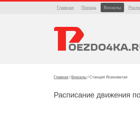
Главная
Поезда
Вокзалы
Расп
Главная
/
Вокзалы
/
Станция Ясиноватая
Расписание движения п