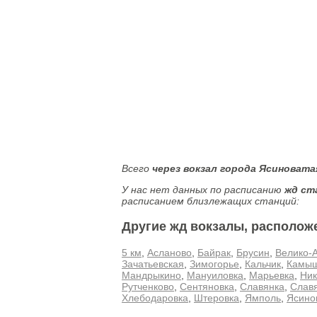
Всего
через вокзал города Ясиновата
У нас нет данных по расписанию
жд ст
расписанием близлежащих станций:
Другие жд вокзалы, располож
5 км
,
Асланово
,
Байрак
,
Брусин
,
Велико-
Зачатьевская
,
Зимогорье
,
Кальчик
,
Камыш
Мандрыкино
,
Мануиловка
,
Марьевка
,
Ник
Рутченково
,
Сентяновка
,
Славянка
,
Славя
Хлебодаровка
,
Штеровка
,
Ямполь
,
Ясино