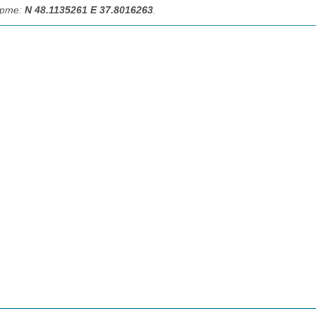
арте:
N 48.1135261 E 37.8016263
.