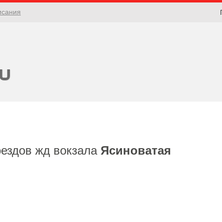
исания
оездов жд вокзала
Ясиноватая