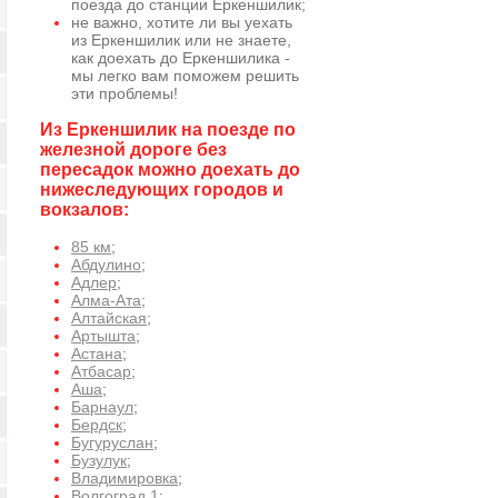
поезда до станции Еркеншилик;
не важно, хотите ли вы уехать
из Еркеншилик или не знаете,
как доехать до Еркеншилика -
мы легко вам поможем решить
эти проблемы!
Из Еркеншилик на поезде по
железной дороге без
пересадок можно доехать до
нижеследующих городов и
вокзалов:
85 км
;
Абдулино
;
Адлер
;
Алма-Ата
;
Алтайская
;
Артышта
;
Астана
;
Атбасар
;
Аша
;
Барнаул
;
Бердск
;
Бугуруслан
;
Бузулук
;
Владимировка
;
Волгоград 1
;