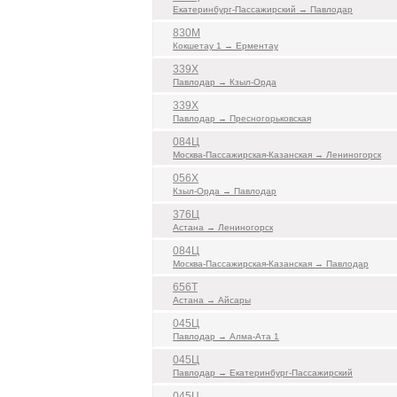
Екатеринбург-Пассажирский → Павлодар
830М
Кокшетау 1 → Ерментау
339Х
Павлодар → Кзыл-Орда
339Х
Павлодар → Пресногорьковская
084Ц
Москва-Пассажирская-Казанская → Лениногорск
056Х
Кзыл-Орда → Павлодар
376Ц
Астана → Лениногорск
084Ц
Москва-Пассажирская-Казанская → Павлодар
656Т
Астана → Айсары
045Ц
Павлодар → Алма-Ата 1
045Ц
Павлодар → Екатеринбург-Пассажирский
045Ц