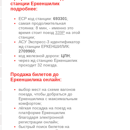
станции Еркеншилик
подробнее:
ЕСР код станции:
693301
;
самая продолжительная
стоянка: 8 мин, - именно это
время стоит поезд
339Р
на этой
станции;
АСУ Экспресс-3 идентификатор
жд станции ЕРКЕНШИЛИК:
2709960
;
код железной дороги:
ЦЛН
;
через жд станцию Еркеншилик
проходит 32 поезда.
Продажа билетов до
Еркеншилика онлайн:
выбор мест на схеме вагонов
поезда, чтобы добраться до
Еркеншилика с максимальным
комфортом;
лёгкая посадка на поезд на
платформе Еркеншилик
благодаря электронной
регистрации онлайн;
быстрый поиск билетов на