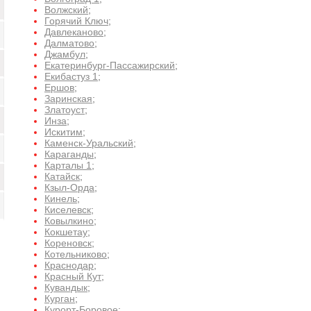
Волжский
;
Горячий Ключ
;
Давлеканово
;
Далматово
;
Джамбул
;
Екатеринбург-Пассажирский
;
Екибастуз 1
;
Ершов
;
Заринская
;
Златоуст
;
Инза
;
Искитим
;
Каменск-Уральский
;
Караганды
;
Карталы 1
;
Катайск
;
Кзыл-Орда
;
Кинель
;
Киселевск
;
Ковылкино
;
Кокшетау
;
Кореновск
;
Котельниково
;
Краснодар
;
Красный Кут
;
Кувандык
;
Курган
;
Курорт-Боровое
;