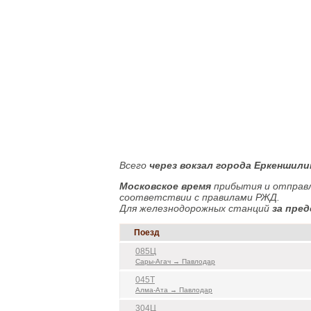
Всего
через вокзал города Еркеншили
Московское время
прибытия и отправл
соответствии с правилами РЖД.
Для железнодорожных станций
за пред
Поезд
085Ц
Сары-Агач → Павлодар
045Т
Алма-Ата → Павлодар
304Ц