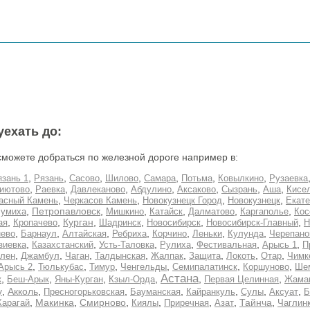
уехать до:
сможете добраться по железной дороге например в:
,
,
,
,
,
,
,
язань 1
Рязань
Сасово
Шилово
Самара
Потьма
Ковылкино
Рузаевка
,
,
,
,
,
,
,
иютово
Раевка
Давлеканово
Абдулино
Аксаково
Сызрань
Аша
Кисе
,
,
,
,
асный Камень
Черкасов Камень
Новокузнецк Город
Новокузнецк
Екате
,
,
,
,
,
,
умиха
Петропавловск
Мишкино
Катайск
Далматово
Каргаполье
Кос
,
,
,
,
,
,
ая
Кропачево
Курган
Шадринск
Новосибирск
Новосибирск-Главный
Н
,
,
,
,
,
,
,
ево
Барнаул
Алтайская
Ребриха
Корчино
Леньки
Кулунда
Черепано
,
,
,
,
,
,
зиевка
Казахстанский
Усть-Таловка
Рулиха
Фестивальная
Арысь 1
П
,
,
,
,
,
,
,
,
елен
Джамбул
Чаган
Талдынская
Жалпак
Защита
Локоть
Отар
Чимк
,
,
,
,
,
,
Арысь 2
Тюлькубас
Тимур
Ченгельды
Семипалатинск
Коршуново
Ше
Астана
,
,
,
,
,
,
к
Беш-Арык
Яны-Курган
Кзыл-Орда
Первая Целинная
Жама
у
,
Акколь
,
,
,
,
,
,
Пресногорьковская
Бауманская
Кайранкуль
Сулы
Аксуат
Б
,
Макинка
,
,
,
,
,
,
Карагай
Смирново
Киялы
Приречная
Азат
Тайнча
Чаглин