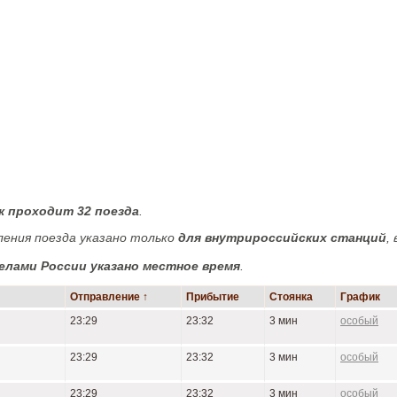
к проходит 32 поезда
.
ения поезда указано только
для внутрироссийских станций
, 
елами России указано местное время
.
Отправление ↑
Прибытие
Стоянка
График
23:29
23:32
3 мин
особый
23:29
23:32
3 мин
особый
23:29
23:32
3 мин
особый