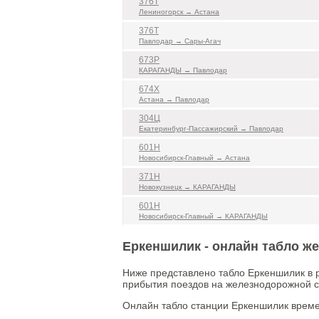
376Т
Лениногорск → Астана
376Т
Павлодар → Сары-Агач
673Р
КАРАГАНДЫ → Павлодар
674Х
Астана → Павлодар
304Ц
Екатеринбург-Пассажирский → Павлодар
601Н
Новосибирск-Главный → Астана
371Н
Новокузнецк → КАРАГАНДЫ
601Н
Новосибирск-Главный → КАРАГАНДЫ
Еркеншилик - онлайн табло ж
Ниже представлено табло Еркеншилик в 
прибытия поездов на железнодорожной с
Онлайн табло станции Еркеншилик време