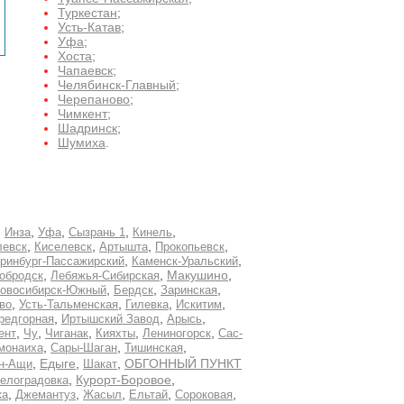
Туркестан
;
Усть-Катав
;
Уфа
;
Хоста
;
Чапаевск
;
Челябинск-Главный
;
Черепаново
;
Чимкент
;
Шадринск
;
Шумиха
.
,
,
,
,
,
Инза
Уфа
Сызрань 1
Кинель
,
,
,
,
левск
Киселевск
Артышта
Прокопьевск
,
,
ринбург-Пассажирский
Каменск-Уральский
,
,
,
обродск
Лебяжья-Сибирская
Макушино
,
,
,
овосибирск-Южный
Бердск
Заринская
,
,
,
,
во
Усть-Тальменская
Гилевка
Искитим
,
,
,
редгорная
Иртышский Завод
Арысь
,
,
,
,
,
ент
Чу
Чиганак
Кияхты
Лениногорск
Сас-
,
,
,
монаиха
Сары-Шаган
Тишинская
,
Едыге
,
,
ОБГОННЫЙ ПУНКТ
н-Ащи
Шакат
,
Курорт-Боровое
,
елоградовка
,
,
,
,
,
ка
Джемантуз
Жасыл
Ельтай
Сороковая