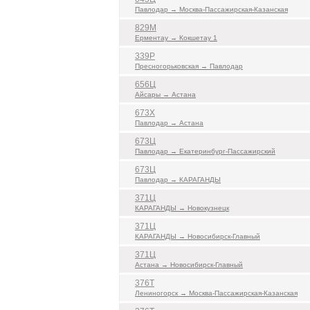
Павлодар → Москва-Пассажирская-Казанская
829М
Ерментау → Кокшетау 1
339Р
Пресногорьковская → Павлодар
656Ц
Айсары → Астана
673Х
Павлодар → Астана
673Ц
Павлодар → Екатеринбург-Пассажирский
673Ц
Павлодар → КАРАГАНДЫ
371Ц
КАРАГАНДЫ → Новокузнецк
371Ц
КАРАГАНДЫ → Новосибирск-Главный
371Ц
Астана → Новосибирск-Главный
376Т
Лениногорск → Москва-Пассажирская-Казанская