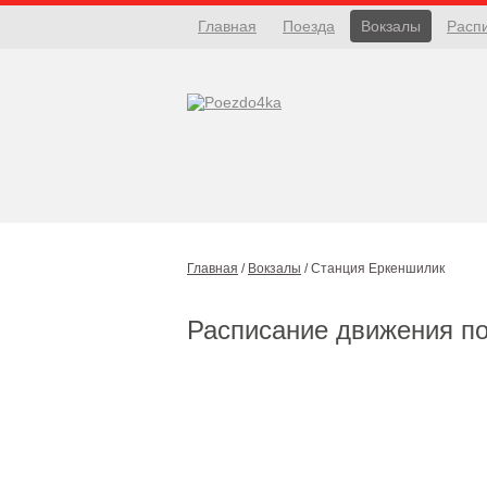
Главная
Поезда
Вокзалы
Расп
Главная
/
Вокзалы
/
Станция Еркеншилик
Расписание движения п