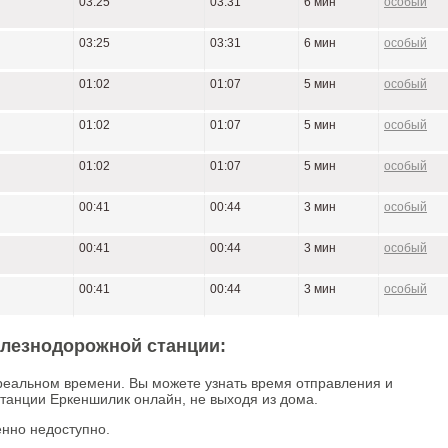
03:25
03:31
6 мин
особый
03:25
03:31
6 мин
особый
01:02
01:07
5 мин
особый
01:02
01:07
5 мин
особый
01:02
01:07
5 мин
особый
00:41
00:44
3 мин
особый
00:41
00:44
3 мин
особый
00:41
00:44
3 мин
особый
елезнодорожной станции:
реальном времени. Вы можете узнать время отправления и
танции Еркеншилик онлайн, не выходя из дома.
нно недоступно.