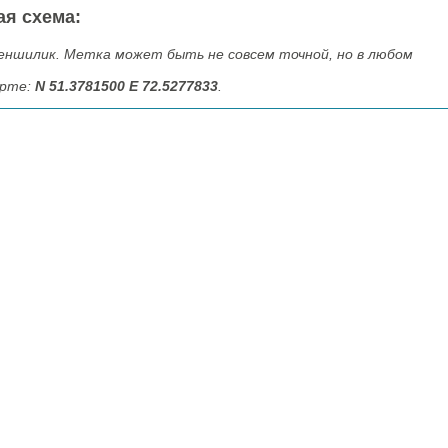
ая схема:
ншилик. Метка может быть не совсем точной, но в любом
арте:
N 51.3781500 E 72.5277833
.