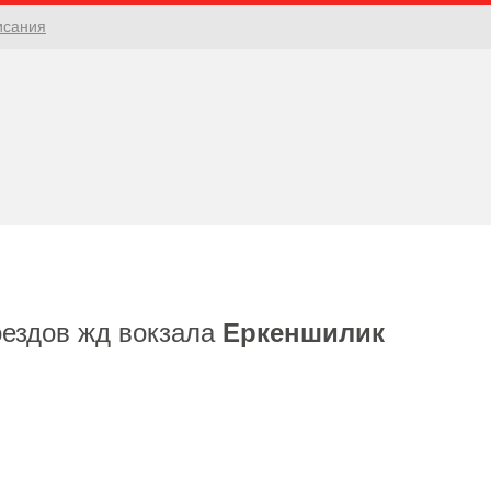
исания
оездов жд вокзала
Еркеншилик