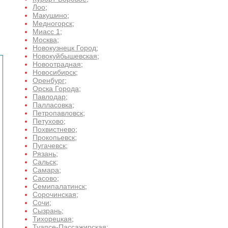
Лоо
;
Макушино
;
Медногорск
;
Миасс 1
;
Москва
;
Новокузнецк Город
;
Новокуйбышевская
;
Новоотрадная
;
Новосибирск
;
Оренбург
;
Орска Города
;
Павлодар
;
Палласовка
;
Петропавловск
;
Петухово
;
Похвистнево
;
Прокопьевск
;
Пугачевск
;
Рязань
;
Сальск
;
Самара
;
Сасово
;
Семипалатинск
;
Сорочинская
;
Сочи
;
Сызрань
;
Тихорецкая
;
Туапсе-Пассажирская
;