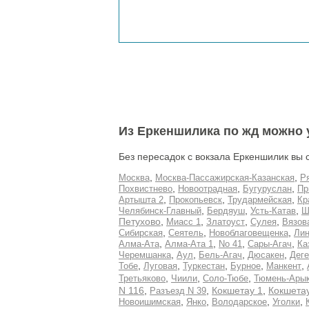
Из Еркеншилика по жд можно 
Без пересадок с вокзала Еркеншилик вы 
,
,
Москва
Москва-Пассажирская-Казанская
Р
,
,
,
Похвистнево
Новоотрадная
Бугуруслан
Пр
,
,
,
Артышта 2
Прокопьевск
Трудармейская
Кр
,
,
,
Челябинск-Главный
Бердяуш
Усть-Катав
Ш
,
,
,
,
Петухово
Миасс 1
Златоуст
Сулея
Вязов
,
,
,
Сибирская
Сеятель
Новоблаговещенка
Лин
,
,
,
,
Алма-Ата
Алма-Ата 1
No 41
Сары-Агач
Ка
,
,
,
,
Черемшанка
Аул
Бель-Агач
Дюсакен
Дег
,
,
,
,
,
Тобе
Луговая
Туркестан
Бурное
Манкент
,
,
,
Третьяково
Чиили
Соло-Тюбе
Тюмень-Ары
N 116
,
,
Кокшетау 1
,
Кокшета
Разъезд N 39
,
,
,
,
Новоишимская
Янко
Володарское
Уголки