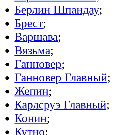
Берлин Шпандау
;
Брест
;
Варшава
;
Вязьма
;
Ганновер
;
Ганновер Главный
;
Жепин
;
Карлсруэ Главный
;
Конин
;
Кутно
;