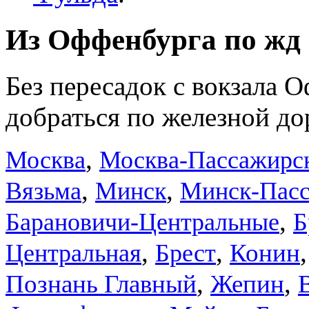
Из Оффенбурга по жд 
Без пересадок с вокзала 
добраться по железной до
,
Москва
Москва-Пассажирс
,
,
Вязьма
Минск
Минск-Пас
,
Барановичи-Центральные
Б
,
,
Конин
Центральная
Брест
,
,
Познань Главный
Жепин