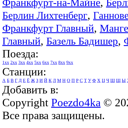
,
Франкфурт-на-Майне
Берл
,
Берлин Лихтенберг
Ганнов
,
Франкфурт Главный
Манге
,
,
Главный
Базель Бадишер
Поезда:
1xx
2xx
3xx
4xx
5xx
6xx
7xx
8xx
9xx
Станции:
А
Б
В
Г
Д
Е
Ё
Ж
З
И
Й
К
Л
М
Н
О
П
Р
С
Т
У
Ф
Х
Ц
Ч
Ш
Щ
Ы
Добавить в:
Copyright
Poezdo4ka
© 20
Все права защищены.