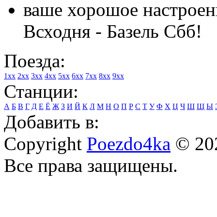
ваше хорошое настроен
Всходня - Базель Сбб!
Поезда:
1xx
2xx
3xx
4xx
5xx
6xx
7xx
8xx
9xx
Станции:
А
Б
В
Г
Д
Е
Ё
Ж
З
И
Й
К
Л
М
Н
О
П
Р
С
Т
У
Ф
Х
Ц
Ч
Ш
Щ
Ы
Добавить в:
Copyright
Poezdo4ka
© 20
Все права защищены.