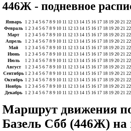
446Ж - подневное распи
Январь
1
2
3
4
5
6
7
8
9
10
11
12
13
14
15
16
17
18
19
20
21
22
Февраль
1
2
3
4
5
6
7
8
9
10
11
12
13
14
15
16
17
18
19
20
21
22
Март
1
2
3
4
5
6
7
8
9
10
11
12
13
14
15
16
17
18
19
20
21
22
Апрель
1
2
3
4
5
6
7
8
9
10
11
12
13
14
15
16
17
18
19
20
21
22
Май
1
2
3
4
5
6
7
8
9
10
11
12
13
14
15
16
17
18
19
20
21
22
Июнь
1
2
3
4
5
6
7
8
9
10
11
12
13
14
15
16
17
18
19
20
21
22
Июль
1
2
3
4
5
6
7
8
9
10
11
12
13
14
15
16
17
18
19
20
21
22
Август
1
2
3
4
5
6
7
8
9
10
11
12
13
14
15
16
17
18
19
20
21
22
Сентябрь
1
2
3
4
5
6
7
8
9
10
11
12
13
14
15
16
17
18
19
20
21
22
Октябрь
1
2
3
4
5
6
7
8
9
10
11
12
13
14
15
16
17
18
19
20
21
22
Ноябрь
1
2
3
4
5
6
7
8
9
10
11
12
13
14
15
16
17
18
19
20
21
22
Декабрь
1
2
3
4
5
6
7
8
9
10
11
12
13
14
15
16
17
18
19
20
21
22
Маршрут движения по
Базель Сбб (446Ж) на 