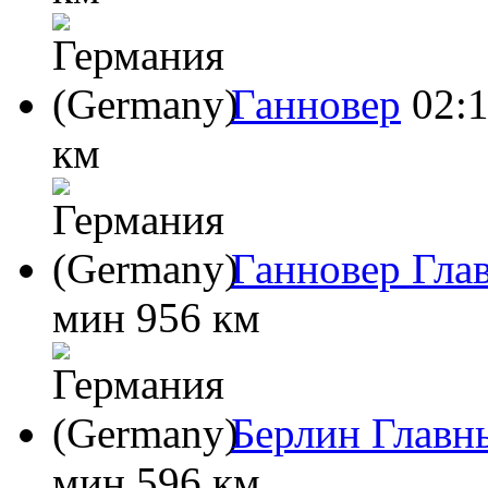
Ганновер
02:
км
Ганновер Гла
мин
956 км
Берлин Главн
мин
596 км