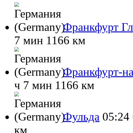
Франкфурт Г
7 мин
1166 км
Франкфурт-н
ч 7 мин
1166 км
Фульда
05:24
км