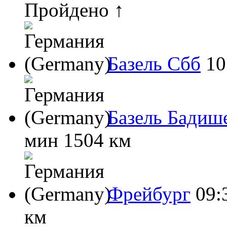
Пройдено ↑
Базель Сбб
10
Базель Бадиш
мин
1504 км
Фрейбург
09:
км