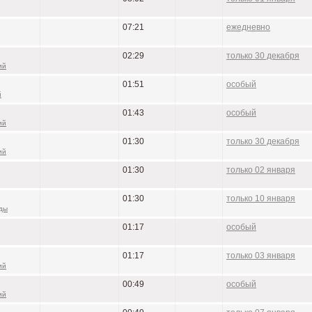
07:21
ежедневно
02:29
только 30 декабря
ий
01:51
особый
й
01:43
особый
ий
01:30
только 30 декабря
ий
01:30
только 02 января
01:30
только 10 января
ды
01:17
особый
01:17
только 03 января
ий
00:49
особый
ий