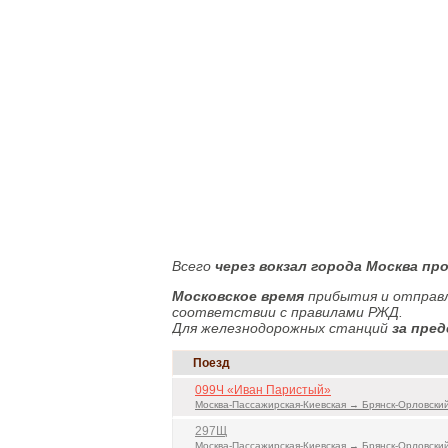
Всего
через вокзал города Москва пр
Московское время
прибытия и отправл
соответствии с правилами РЖД.
Для железнодорожных станций
за пред
Поезд
099Ч «Иван Паристый»
Москва-Пассажирская-Киевская → Брянск-Орловски
297Щ
Москва-Пассажирская-Киевская → Брянск-Орловски