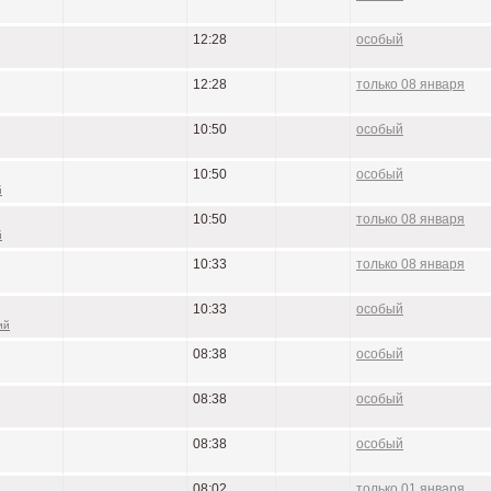
12:28
особый
12:28
только 08 января
10:50
особый
10:50
особый
й
10:50
только 08 января
й
10:33
только 08 января
10:33
особый
ий
08:38
особый
08:38
особый
08:38
особый
08:02
только 01 января