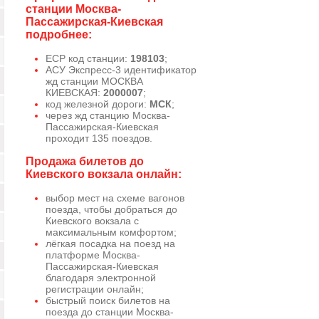
станции Москва-
Пассажирская-Киевская
подробнее:
ЕСР код станции:
198103
;
АСУ Экспресс-3 идентификатор
жд станции МОСКВА
КИЕВСКАЯ:
2000007
;
код железной дороги:
МСК
;
через жд станцию Москва-
Пассажирская-Киевская
проходит 135 поездов.
Продажа билетов до
Киевского вокзала онлайн:
выбор мест на схеме вагонов
поезда, чтобы добраться до
Киевского вокзала с
максимальным комфортом;
лёгкая посадка на поезд на
платформе Москва-
Пассажирская-Киевская
благодаря электронной
регистрации онлайн;
быстрый поиск билетов на
поезда до станции Москва-