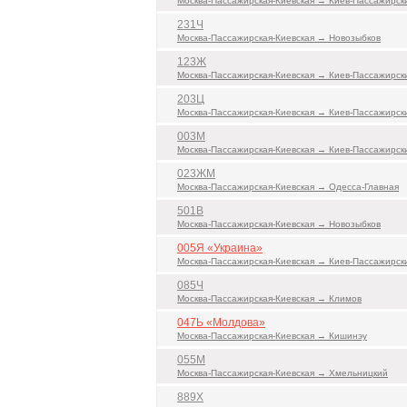
Москва-Пассажирская-Киевская → Киев-Пассажирск
231Ч
Москва-Пассажирская-Киевская → Новозыбков
123Ж
Москва-Пассажирская-Киевская → Киев-Пассажирск
203Ц
Москва-Пассажирская-Киевская → Киев-Пассажирск
003М
Москва-Пассажирская-Киевская → Киев-Пассажирск
023ЖМ
Москва-Пассажирская-Киевская → Одесса-Главная
501В
Москва-Пассажирская-Киевская → Новозыбков
005Я «Украина»
Москва-Пассажирская-Киевская → Киев-Пассажирск
085Ч
Москва-Пассажирская-Киевская → Климов
047Ь «Молдова»
Москва-Пассажирская-Киевская → Кишинэу
055М
Москва-Пассажирская-Киевская → Хмельницкий
889Х