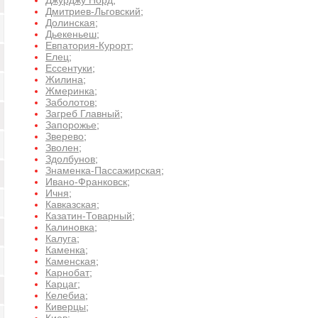
Джурджу Норд
;
Дмитриев-Льговский
;
Долинская
;
Дьекеньеш
;
Евпатория-Курорт
;
Елец
;
Ессентуки
;
Жилина
;
Жмеринка
;
Заболотов
;
Загреб Главный
;
Запорожье
;
Зверево
;
Зволен
;
Здолбунов
;
Знаменка-Пассажирская
;
Ивано-Франковск
;
Ичня
;
Кавказская
;
Казатин-Товарный
;
Калиновка
;
Калуга
;
Каменка
;
Каменская
;
Карнобат
;
Карцаг
;
Келебиа
;
Киверцы
;