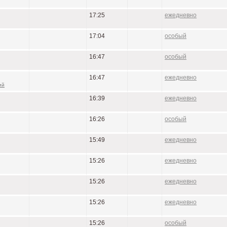
17:25
ежедневно
17:04
особый
16:47
особый
16:47
ежедневно
ий
16:39
ежедневно
16:26
особый
15:49
ежедневно
15:26
ежедневно
15:26
ежедневно
15:26
ежедневно
15:26
особый