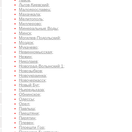
Львов
;
Льгов-Киевский
;
Малоярославец
;
Махачкала
;
Мелитополь
;
Миллерово
;
Минеральные Воды
;
Минск
;
Могилев-Подольский
;
Моздок
;
Мукачево
;
Невинномысская
;
Нежин
;
Николаев
;
Новоград-Волынский 1
;
Новозыбков
;
Новоукраинка
;
Новочеркасск
;
Новый Буг
;
Ньиредьхаза
;
Обнинское
;
Одессы
;
Орел
;
Павлыш
;
Пиештяни
;
Пирятин
;
Плевен
;
Плоешти Гор
;