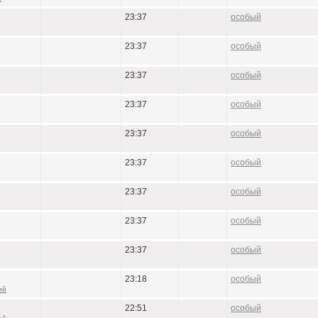
23:37
особый
23:37
особый
23:37
особый
23:37
особый
23:37
особый
23:37
особый
23:37
особый
23:37
особый
23:37
особый
23:18
особый
ий
22:51
особый