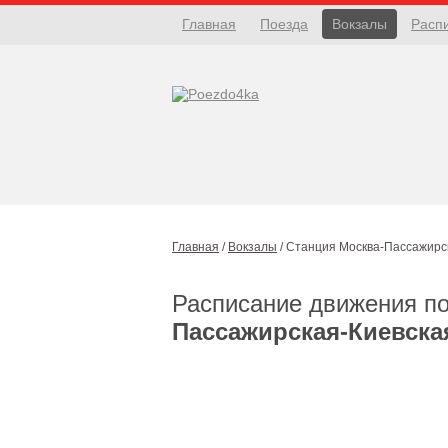
Главная
Поезда
Вокзалы
Расп
Главная
/
Вокзалы
/
Станция Москва-Пассажирс
Расписание движения п
Пассажирская-Киевска