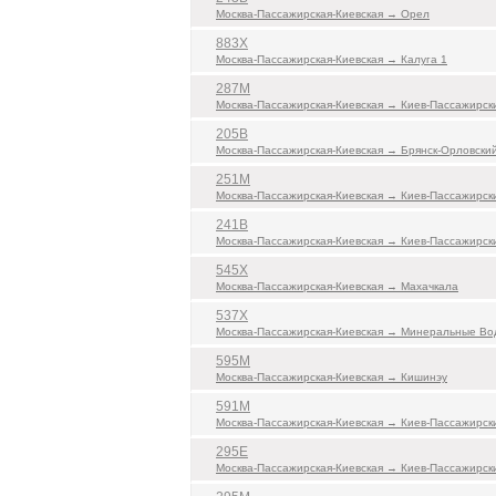
Москва-Пассажирская-Киевская → Орел
883Х
Москва-Пассажирская-Киевская → Калуга 1
287М
Москва-Пассажирская-Киевская → Киев-Пассажирск
205В
Москва-Пассажирская-Киевская → Брянск-Орловски
251М
Москва-Пассажирская-Киевская → Киев-Пассажирск
241В
Москва-Пассажирская-Киевская → Киев-Пассажирск
545Х
Москва-Пассажирская-Киевская → Махачкала
537Х
Москва-Пассажирская-Киевская → Минеральные Во
595М
Москва-Пассажирская-Киевская → Кишинэу
591М
Москва-Пассажирская-Киевская → Киев-Пассажирск
295Е
Москва-Пассажирская-Киевская → Киев-Пассажирск