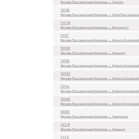
Москва-Пассажирская-Киевская → Херсон
283В
Москва-Пассажирская-Киевская → Киев-Пассажирск
537Ж
Москва-Пассажирская-Киевская → Воронеж 1
593Г
Москва-Пассажирская-Киевская → Брянск-Орловски
593М
Москва-Пассажирская-Киевская → Кишинэу
185В
Москва-Пассажирская-Киевская → Брянск-Орловски
585М
Москва-Пассажирская-Киевская → Брянск-Орловски
293Ь
Москва-Пассажирская-Киевская → Брянск-Орловски
589М
Москва-Пассажирская-Киевская → Брянск-Орловски
089В
Москва-Пассажирская-Киевская → Жмеринка
341Ф
Москва-Пассажирская-Киевская → Кишинэу
211Б