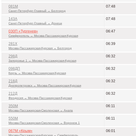
081М
07:48
Санкт-Петербург-Главный → Белгород
143А
07:48
Санкт-Петербург-Главный → Донецк
030П «Тургенев»
06:47
Симферополь → Москва-Пассажирская-Курская
281Х
06:39
Москва-Пассажирская-Курская → Белгород
298Д
06:32
Запорожье 1 → Москва-Пассажирская-Курская
098ДП
06:32
Керчь → Москва-Пассажирская-Курская
218Д
06:32
Днепропетровск → Москва-Пассажирская-Курская
212Д
06:32
Феодосия → Москва-Пассажирская-Курская
350М
06:11
Москва-Пассажирская-Смоленская → Анапа
550М
06:11
Москва-Пассажирская-Смоленская → Воронеж 1
067М «Крым»
06:01
Москва-Пассажирская-Курская → Симферополь