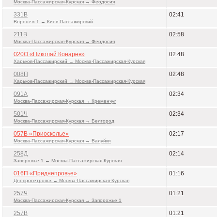
Москва-Пассажирская-Курская → Феодосия
331В
02:41
Воронеж 1 → Киев-Пассажирский
211В
02:58
Москва-Пассажирская-Курская → Феодосия
020О «Николай Конарев»
02:48
Харьков-Пассажирский → Москва-Пассажирская-Курская
008П
02:48
Харьков-Пассажирский → Москва-Пассажирская-Курская
091А
02:34
Москва-Пассажирская-Курская → Кременчуг
501Ч
02:34
Москва-Пассажирская-Курская → Белгород
057В «Приосколье»
02:17
Москва-Пассажирская-Курская → Валуйки
258Д
02:14
Запорожье 1 → Москва-Пассажирская-Курская
016П «Приднепровье»
01:16
Днепропетровск → Москва-Пассажирская-Курская
257Ч
01:21
Москва-Пассажирская-Курская → Запорожье 1
257В
01:21