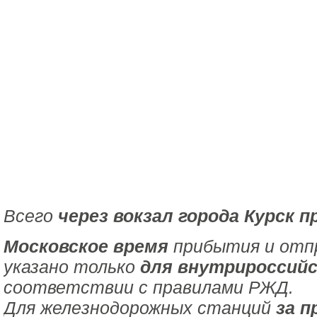
Всего
через вокзал города Курск п
Московское время
прибытия и отпр
указано только
для внутрироссийс
соответствии с правилами РЖД.
Для железнодорожных станций
за п