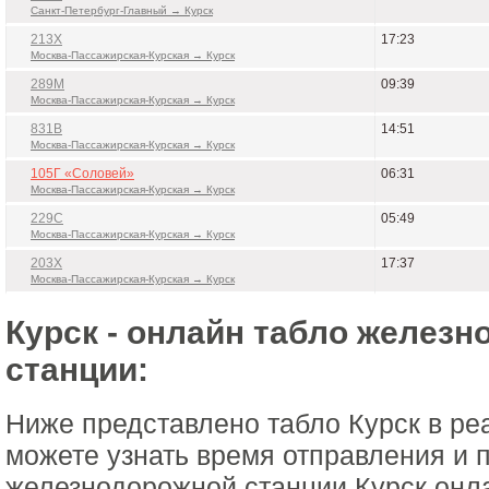
Санкт-Петербург-Главный → Курск
213Х
17:23
Москва-Пассажирская-Курская → Курск
289М
09:39
Москва-Пассажирская-Курская → Курск
831В
14:51
Москва-Пассажирская-Курская → Курск
105Г «Соловей»
06:31
Москва-Пассажирская-Курская → Курск
229С
05:49
Москва-Пассажирская-Курская → Курск
203Х
17:37
Москва-Пассажирская-Курская → Курск
Курск - онлайн табло желез
станции:
Ниже представлено табло Курск в р
можете узнать время отправления и 
железнодорожной станции Курск онла