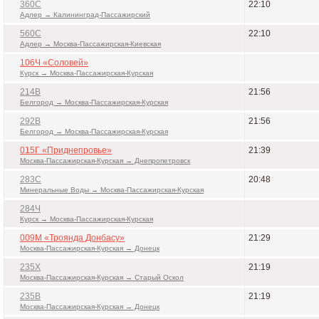
360С
22:10
Адлер → Калининград-Пассажирский
560С
22:10
Адлер → Москва-Пассажирская-Киевская
106Ч «Соловей»
Курск → Москва-Пассажирская-Курская
214В
21:56
Белгород → Москва-Пассажирская-Курская
292В
21:56
Белгород → Москва-Пассажирская-Курская
015Г «Приднепровье»
21:39
Москва-Пассажирская-Курская → Днепропетровск
283С
20:48
Минеральные Воды → Москва-Пассажирская-Курская
284Ч
Курск → Москва-Пассажирская-Курская
009М «Троянда Донбасу»
21:29
Москва-Пассажирская-Курская → Донецк
235Х
21:19
Москва-Пассажирская-Курская → Старый Оскол
235В
21:19
Москва-Пассажирская-Курская → Донецк