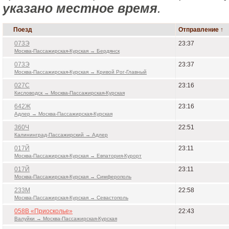
указано местное время
.
Поезд
Отправление ↑
073Э
23:37
Москва-Пассажирская-Курская → Бердянск
073Э
23:37
Москва-Пассажирская-Курская → Кривой Рог-Главный
027С
23:16
Кисловодск → Москва-Пассажирская-Курская
642Ж
23:16
Адлер → Москва-Пассажирская-Курская
360Ч
22:51
Калининград-Пассажирский → Адлер
017Й
23:11
Москва-Пассажирская-Курская → Евпатория-Курорт
017Й
23:11
Москва-Пассажирская-Курская → Симферополь
233М
22:58
Москва-Пассажирская-Курская → Севастополь
058В «Приосколье»
22:43
Валуйки → Москва-Пассажирская-Курская