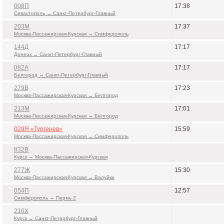
008П
17:38
Севастополь → Санкт-Петербург-Главный
203М
17:37
Москва-Пассажирская-Курская → Симферополь
144Д
17:17
Донецк → Санкт-Петербург-Главный
082А
17:17
Белгород → Санкт-Петербург-Главный
279В
17:23
Москва-Пассажирская-Курская → Белгород
213М
17:01
Москва-Пассажирская-Курская → Белгород
029Я «Тургенев»
15:59
Москва-Пассажирская-Курская → Симферополь
832В
Курск → Москва-Пассажирская-Курская
277Ж
15:30
Москва-Пассажирская-Курская → Валуйки
054П
12:57
Симферополь → Пермь 2
210Х
Курск → Санкт-Петербург-Главный