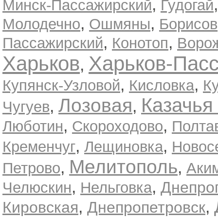
,
Минск-Пассажирский
Гудогай
,
,
Молодечно
Ошмяны
Борисов
,
,
Пассажирский
Конотоп
Воро
Харьков
Харьков-Пас
,
,
,
Купянск-Узловой
Кисловка
К
Казачья
Лозовая
,
,
Чугуев
,
,
Люботин
Скороходово
Полта
,
,
Кременчуг
Лещиновка
Новос
Мелитополь
,
,
Петрово
Аки
,
,
Днепро
Челюскин
Нельговка
,
,
Кировская
Днепропетровск