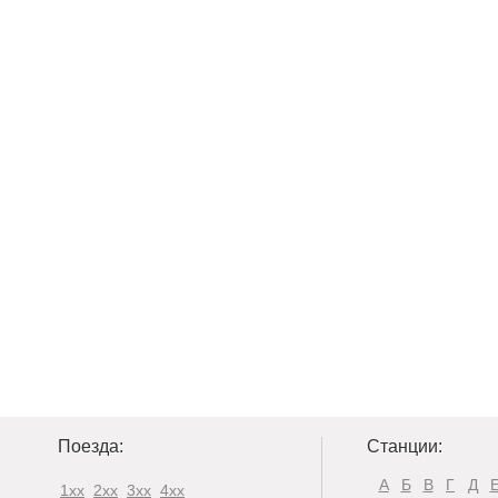
Поезда:
Станции:
А
Б
В
Г
Д
1xx
2xx
3xx
4xx