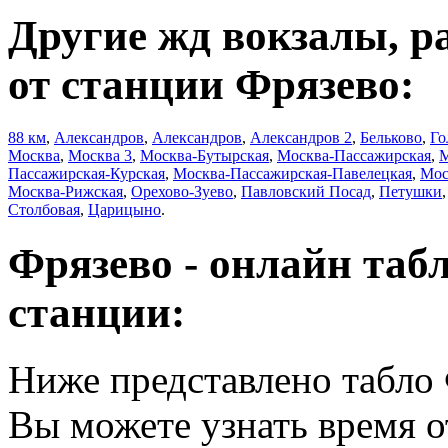
Другие жд вокзалы, р
от станции Фрязево:
88 км
,
Александров
,
Александров
,
Александров 2
,
Бельково
,
Го
Москва
,
Москва 3
,
Москва-Бутырская
,
Москва-Пассажирская
,
М
Пассажирская-Курская
,
Москва-Пассажирская-Павелецкая
,
Мос
Москва-Рижская
,
Орехово-Зуево
,
Павловский Посад
,
Петушки
Столбовая
,
Царицыно
.
Фрязево - онлайн таб
станции:
Ниже представлено табло 
Вы можете узнать время 