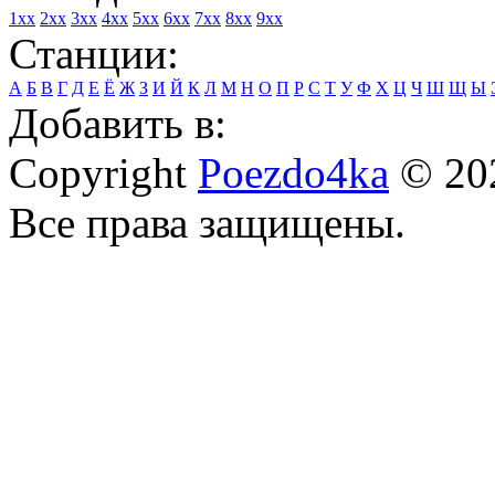
1xx
2xx
3xx
4xx
5xx
6xx
7xx
8xx
9xx
Станции:
А
Б
В
Г
Д
Е
Ё
Ж
З
И
Й
К
Л
М
Н
О
П
Р
С
Т
У
Ф
Х
Ц
Ч
Ш
Щ
Ы
Добавить в:
Copyright
Poezdo4ka
© 20
Все права защищены.