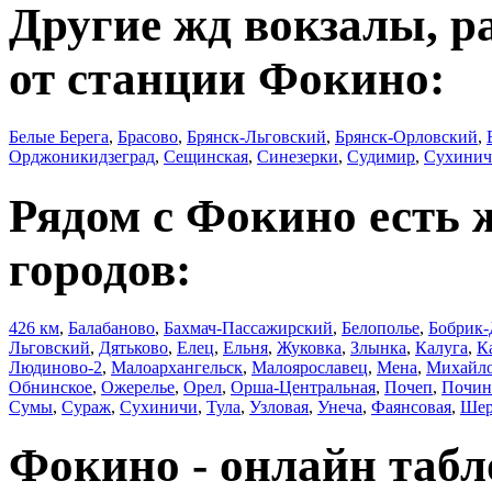
Другие жд вокзалы, р
от станции Фокино:
Белые Берега
,
Брасово
,
Брянск-Льговский
,
Брянск-Орловский
,
Орджоникидзеград
,
Сещинская
,
Синезерки
,
Судимир
,
Сухини
Рядом с Фокино есть
городов:
426 км
,
Балабаново
,
Бахмач-Пассажирский
,
Белополье
,
Бобрик-
Льговский
,
Дятьково
,
Елец
,
Ельня
,
Жуковка
,
Злынка
,
Калуга
,
К
Людиново-2
,
Малоархангельск
,
Малоярославец
,
Мена
,
Михайло
Обнинское
,
Ожерелье
,
Орел
,
Орша-Центральная
,
Почеп
,
Почин
Сумы
,
Сураж
,
Сухиничи
,
Тула
,
Узловая
,
Унеча
,
Фаянсовая
,
Шер
Фокино - онлайн таб