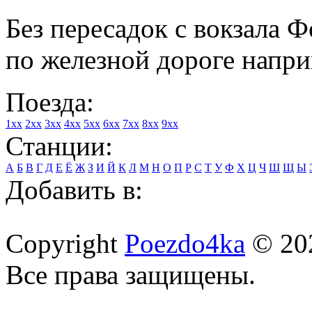
Без пересадок с вокзала 
по железной дороге напри
Поезда:
1xx
2xx
3xx
4xx
5xx
6xx
7xx
8xx
9xx
Станции:
А
Б
В
Г
Д
Е
Ё
Ж
З
И
Й
К
Л
М
Н
О
П
Р
С
Т
У
Ф
Х
Ц
Ч
Ш
Щ
Ы
Добавить в:
Copyright
Poezdo4ka
© 20
Все права защищены.