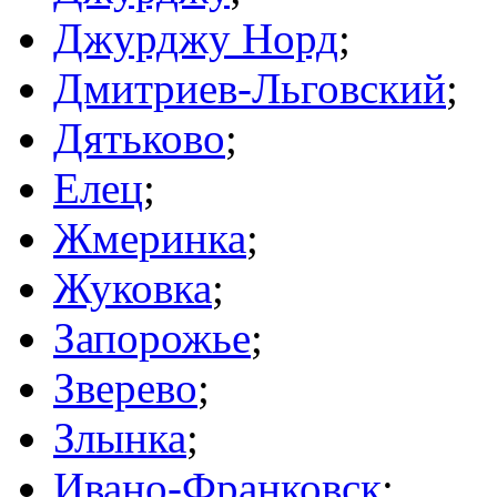
Джурджу Норд
;
Дмитриев-Льговский
;
Дятьково
;
Елец
;
Жмеринка
;
Жуковка
;
Запорожье
;
Зверево
;
Злынка
;
Ивано-Франковск
;