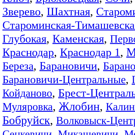
,
,
Зверево
Шахтная
Старом
Староминская-Тимашевска
,
,
Глубокая
Каменская
Перв
,
,
М
Краснодар
Краснодар 1
,
,
Береза
Барановичи
Баран
,
Барановичи-Центральные
,
Брест-Централ
Койданово
,
Жлобин
,
Муляровка
Калин
,
Бобруйск
Волковыск-Цент
,
,
Сенкевичи
Микашевичи
Мо