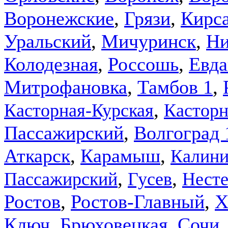
,
,
Воронежские
Грязи
Кирс
,
,
Уральский
Мичуринск
Ни
,
,
Россошь
Колодезная
Евда
,
,
Митрофановка
Тамбов 1
,
Касторная-Курская
Касторн
,
Пассажирский
Волгоград 
,
,
Аткарск
Карамыш
Калини
,
,
Пассажирский
Гусев
Несте
,
,
Ростов
Х
Ростов-Главный
,
,
Ключ
Сочи
Брюховецкая