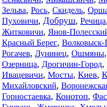
,
,
,
Зельва
Рось
Скидель
Орша
,
Добруш
,
Пуховичи
Речица
,
Житковичи
Янов-Полесски
,
Красный Берег
Волковыск-
,
,
Рогачев
Лунинец
Ошмяны
,
,
Озерница
Дрогичин-Город
,
,
,
Киев
К
Ивацевичи
Мосты
,
Михайловский
Воронежска
,
,
Конотоп
Горностаевка
Фас
,
,
Хмель
Гнивань
Жмеринка