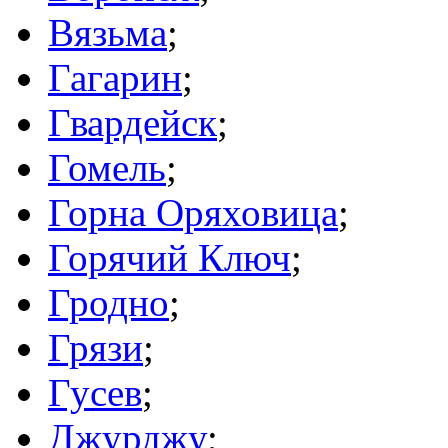
Вязьма
;
Гагарин
;
Гвардейск
;
Гомель
;
Горна Оряховица
;
Горячий Ключ
;
Гродно
;
Грязи
;
Гусев
;
Джурджу
;