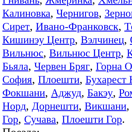
,
,
Калиновка
Чернигов
Зерно
,
,
Ивано-Франковск
Т
Сирет
,
,
Кишинэу Центр
Вэлчинец
,
,
Вильнюс
Вильнюс Центр
,
,
Бьяла
Червен Бряг
Горна 
,
,
София
Плоешти
Бухарест 
,
,
,
Фокшани
Аджуд
Бакэу
Ро
,
,
Норд
Дорнешти
Викшани
,
,
.
Гор
Сучава
Плоешти Гор