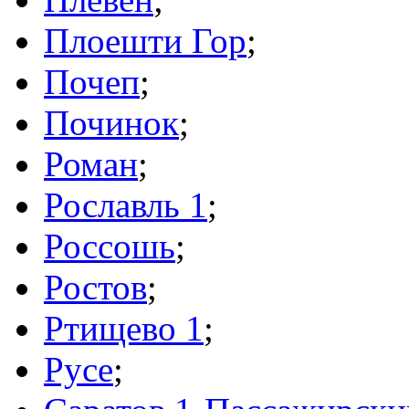
Плоешти Гор
;
Почеп
;
Починок
;
Роман
;
Рославль 1
;
Россошь
;
Ростов
;
Ртищево 1
;
Русе
;