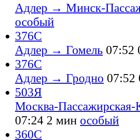
Адлер → Минск-Пасса
особый
376С
Адлер → Гомель
07:52
376С
Адлер → Гродно
07:52
503Я
Москва-Пассажирская-
07:24
2 мин
особый
360С