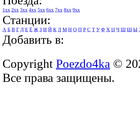
Поезда:
1xx
2xx
3xx
4xx
5xx
6xx
7xx
8xx
9xx
Станции:
А
Б
В
Г
Д
Е
Ё
Ж
З
И
Й
К
Л
М
Н
О
П
Р
С
Т
У
Ф
Х
Ц
Ч
Ш
Щ
Ы
Добавить в:
Copyright
Poezdo4ka
© 20
Все права защищены.