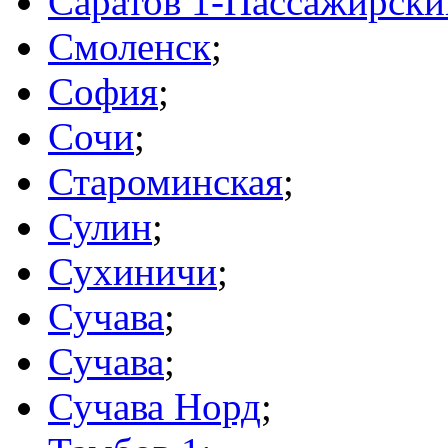
Саратов 1-Пассажирски
Смоленск
;
София
;
Сочи
;
Староминская
;
Сулин
;
Сухиничи
;
Сучава
;
Сучава
;
Сучава Норд
;