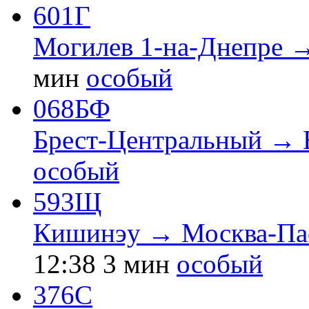
601Г
Могилев 1-на-Днепре →
мин
особый
068БФ
Брест-Центральный → 
особый
593Щ
Кишинэу → Москва-Пас
12:38
3 мин
особый
376С