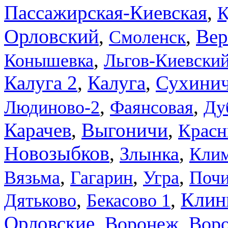
Пассажирская-Киевская
,
К
Орловский
,
,
Вер
Смоленск
,
Конышевка
Льгов-Киевски
,
,
Сухинич
Калуга 2
Калуга
,
,
Людиново-2
Фаянсовая
Ду
Карачев
,
Выгоничи
,
Красн
Новозыбков
,
,
Злынка
Кли
,
,
,
Вязьма
Гагарин
Угра
Поч
,
,
Клин
Дятьково
Бекасово 1
Орловские
,
,
Воронеж
Вор