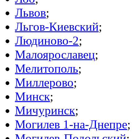
Львов
;
Льгов-Киевский
;
Людиново-2
;
Малоярославец
;
Мелитополь
;
Миллерово
;
Минск
;
Мичуринск
;
Могилев 1-на-Днепре
;
Могилев-Подольский
;