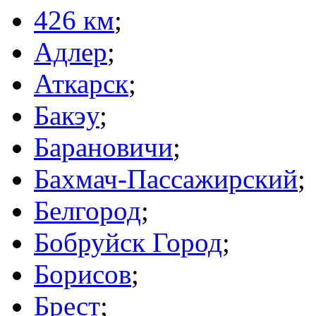
426 км
;
Адлер
;
Аткарск
;
Бакэу
;
Барановичи
;
Бахмач-Пассажирский
;
Белгород
;
Бобруйск Город
;
Борисов
;
Брест
;