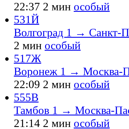
22:37
2 мин
особый
531Й
Волгоград 1 → Санкт-П
2 мин
особый
517Ж
Воронеж 1 → Москва-П
22:09
2 мин
особый
555В
Тамбов 1 → Москва-Па
21:14
2 мин
особый