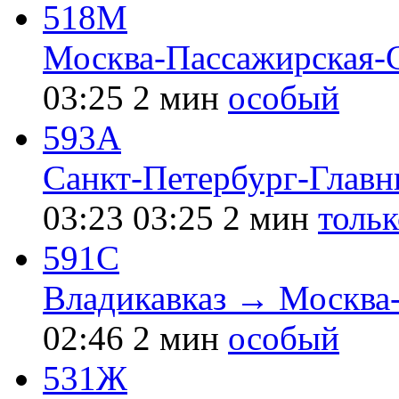
518М
Москва-Пассажирская-
03:25
2 мин
особый
593А
Санкт-Петербург-Глав
03:23
03:25
2 мин
тольк
591С
Владикавказ → Москва
02:46
2 мин
особый
531Ж