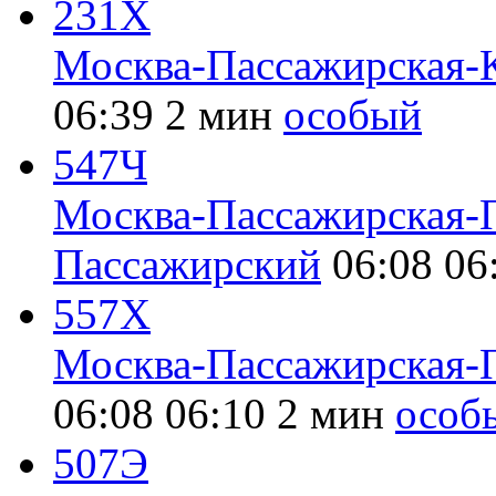
231Х
Москва-Пассажирская-
06:39
2 мин
особый
547Ч
Москва-Пассажирская-П
Пассажирский
06:08
06
557Х
Москва-Пассажирская-П
06:08
06:10
2 мин
особ
507Э