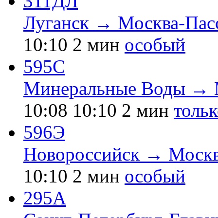
311ДЛ
Луганск → Москва-Пас
10:10
2 мин
особый
595С
Минеральные Воды → М
10:08
10:10
2 мин
тольк
596Э
Новороссийск → Москв
10:10
2 мин
особый
295А