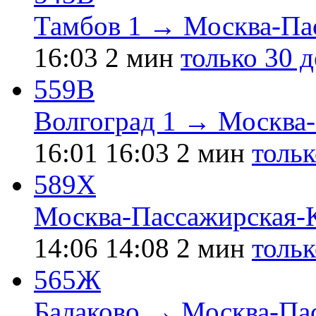
Тамбов 1 → Москва-Па
16:03
2 мин
только 30 
559В
Волгоград 1 → Москва-
16:01
16:03
2 мин
тольк
589Х
Москва-Пассажирская-
14:06
14:08
2 мин
тольк
565Ж
Балаково → Москва-Па