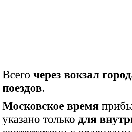
Всего
через вокзал горо
поездов
.
Московское время
прибыт
указано только
для внутр