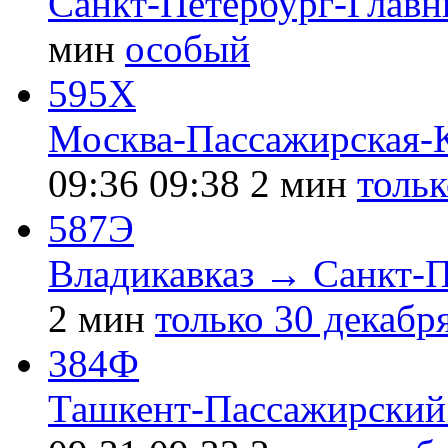
Санкт-Петербург-Глав
мин
особый
595Х
Москва-Пассажирская-
09:36
09:38
2 мин
тольк
587Э
Владикавказ → Санкт-
2 мин
только 30 декабр
384Ф
Ташкент-Пассажирский