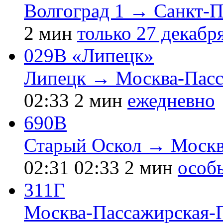
Волгоград 1 → Санкт-П
2 мин
только 27 декабр
029В «Липецк»
Липецк → Москва-Пасс
02:33
2 мин
ежедневно
690В
Старый Оскол → Москв
02:31
02:33
2 мин
особ
311Г
Москва-Пассажирская-