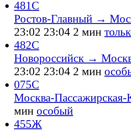
481С
Ростов-Главный → Мос
23:02
23:04
2 мин
тольк
482С
Новороссийск → Москв
23:02
23:04
2 мин
особ
075С
Москва-Пассажирская-
мин
особый
455Ж