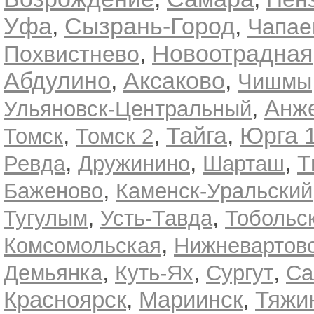
Уфа
,
Сызрань-Город
,
Чапае
,
Новоотрадная
Похвистнево
Абдулино
,
Аксаково
,
Чишмы
,
Анж
Ульяновск-Центральный
,
,
,
Тайга
Юрга 
Томск
Томск 2
,
,
,
Т
Ревда
Дружинино
Шарташ
,
Баженово
Каменск-Уральский
,
,
Тугулым
Усть-Тавда
Тобольс
,
Комсомольская
Нижневартовс
,
,
,
Демьянка
Куть-Ях
Сургут
Са
,
,
Красноярск
Мариинск
Тяжи