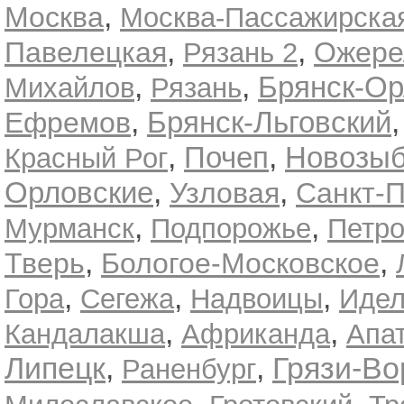
,
Москва
Москва-Пассажирска
,
,
Павелецкая
Ожере
Рязань 2
,
,
Брянск-Ор
Михайлов
Рязань
,
Брянск-Льговский
Ефремов
,
,
Почеп
Новозыб
Красный Рог
,
,
Орловские
Узловая
Санкт-П
,
,
Мурманск
Подпорожье
Петро
,
,
Тверь
Бологое-Московское
,
,
,
Гора
Сегежа
Надвоицы
Идел
,
,
Кандалакша
Африканда
Апа
Липецк
,
,
Грязи-Во
Раненбург