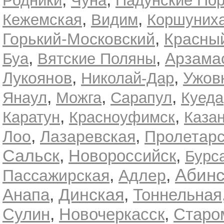
Родники
Чуна
Падунские Пор
,
,
Кежемская
Видим
Коршуниха
,
Горький-Московский
Красны
,
,
Арзама
Буа
Вятские Поляны
,
,
Лукоянов
Ужов
Николай-Дар
,
,
,
Янаул
Можга
Сарапул
Куеда
,
,
Каратун
Красноуфимск
Каза
,
,
Лоо
Лазаревская
Пролетарс
Сальск
,
,
Новороссийск
Бурс
,
,
Абинс
Пассажирская
Адлер
,
Динская
,
Анапа
Тоннельная
,
,
Сулин
Новочеркасск
Старо