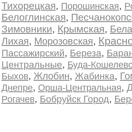
Тихорецкая
,
,
Порошинская
Р
Белоглинская
,
Песчанокопс
Крымская
Зимовники
,
,
Бела
Красн
,
,
Лихая
Морозовская
,
,
Пассажирский
Береза
Бара
,
Центральные
Буда-Кошелев
,
,
,
Жлобин
Го
Жабинка
Быхов
,
,
Днепре
Орша-Центральная
,
,
Бобруйск Город
Бер
Рогачев