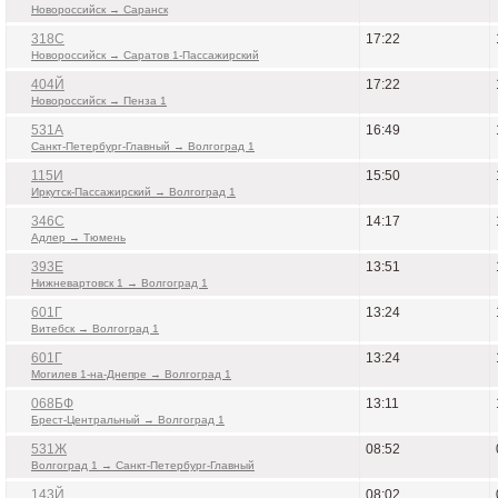
Новороссийск → Саранск
318С
17:22
Новороссийск → Саратов 1-Пассажирский
404Й
17:22
Новороссийск → Пенза 1
531А
16:49
Санкт-Петербург-Главный → Волгоград 1
115И
15:50
Иркутск-Пассажирский → Волгоград 1
346С
14:17
Адлер → Тюмень
393Е
13:51
Нижневартовск 1 → Волгоград 1
601Г
13:24
Витебск → Волгоград 1
601Г
13:24
Могилев 1-на-Днепре → Волгоград 1
068БФ
13:11
Брест-Центральный → Волгоград 1
531Ж
08:52
Волгоград 1 → Санкт-Петербург-Главный
143Й
08:02