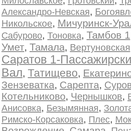
,
,
Милославское
Гротовский
Тр
,
Богоявл
Александро-Невская
Мичуринск-Ура
,
Никольское
Тамбов 1
,
,
Сабурово
Тоновка
Умет
Тамала
,
,
Вертуновская
Саратов 1-Пассажирск
Вал
Татищево
Екатерин
,
,
Зензеватка
,
,
Сарепта
Суров
Котельниково
,
,
Чернышков
,
,
Анисовка
Безымянная
Золот
,
,
Римско-Корсаковка
Плес
Мок
Возрождение
,
Самара
,
Пенз