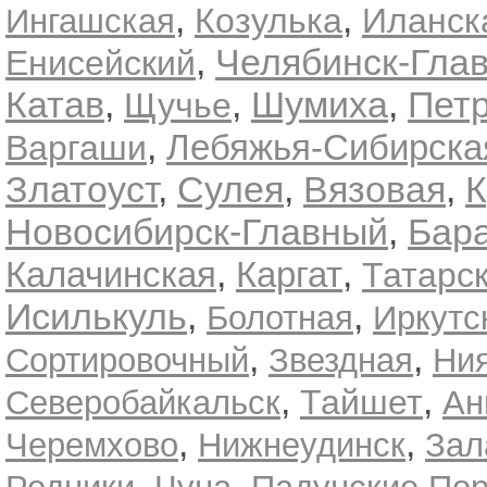
,
,
Козулька
Иланск
Ингашская
,
Челябинск-Гла
Енисейский
Катав
,
,
Шумиха
,
Пет
Щучье
,
Лебяжья-Сибирска
Варгаши
Златоуст
,
Сулея
,
Вязовая
,
К
,
Новосибирск-Главный
Бар
,
,
Калачинская
Каргат
Татарс
,
,
Исилькуль
Болотная
Иркутс
,
,
Сортировочный
Звездная
Ни
,
,
Тайшет
Северобайкальск
Ан
,
,
Черемхово
Нижнеудинск
Зал
,
,