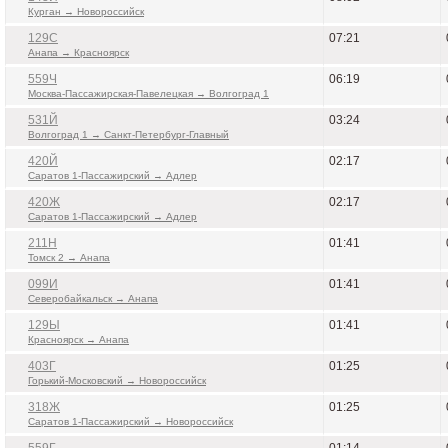
Курган → Новороссийск
129С
07:21
Анапа → Красноярск
559Ч
06:19
Москва-Пассажирская-Павелецкая → Волгоград 1
531Й
03:24
Волгоград 1 → Санкт-Петербург-Главный
420Й
02:17
Саратов 1-Пассажирский → Адлер
420Ж
02:17
Саратов 1-Пассажирский → Адлер
211Н
01:41
Томск 2 → Анапа
099И
01:41
Северобайкальск → Анапа
129Ы
01:41
Красноярск → Анапа
403Г
01:25
Горький-Московский → Новороссийск
318Ж
01:25
Саратов 1-Пассажирский → Новороссийск