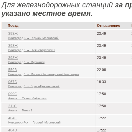
Для железнодорожных станций
за п
указано местное время
.
Поезд
Отправление ↑
393Ж
23:49
Волгоград 1 → Горький-Московский
393Ж
23:49
Волгоград 1 → Нижневартовск 1
393Ж
23:49
Волгоград 1 → Мурманск
559В
22:08
Волгоград 1 → Москва-Пассажирская-Павелецкая
067Б
18:33
Волгоград 1 → Брест-Центральный
099С
17:50
Анапа → Северобайкальск
211С
17:50
Анапа → Томск 2
404С
17:22
Новороссийск → Горький-Московский
404Э
17:22