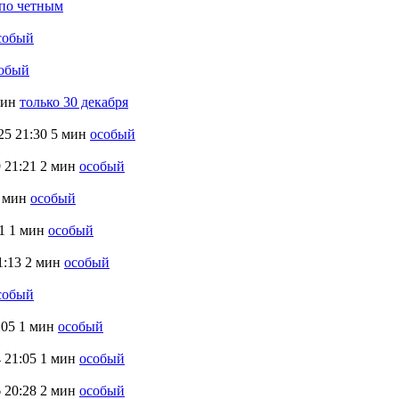
по четным
собый
обый
мин
только 30 декабря
25
21:30
5 мин
особый
9
21:21
2 мин
особый
 мин
особый
1
1 мин
особый
1:13
2 мин
особый
собый
:05
1 мин
особый
4
21:05
1 мин
особый
6
20:28
2 мин
особый