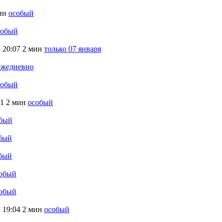
ин
особый
собый
5
20:07
2 мин
только 07 января
ежедневно
собый
31
2 мин
особый
бый
бый
бый
обый
обый
2
19:04
2 мин
особый