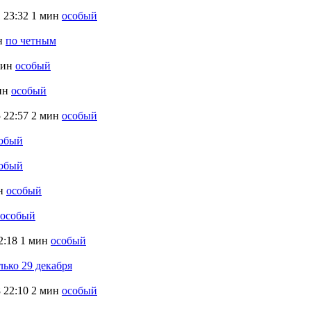
1
23:32
1 мин
особый
н
по четным
мин
особый
ин
особый
5
22:57
2 мин
особый
обый
обый
н
особый
особый
2:18
1 мин
особый
лько 29 декабря
8
22:10
2 мин
особый