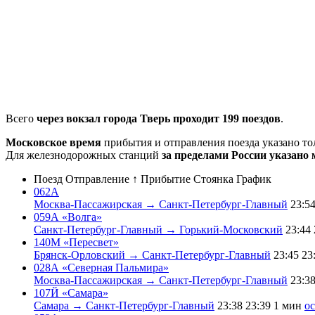
Всего
через вокзал города Тверь проходит 199 поездов
.
Московское время
прибытия и отправления поезда указано т
Для железнодорожных станций
за пределами России указано 
Поезд
Отправление ↑
Прибытие
Стоянка
График
062А
Москва-Пассажирская → Санкт-Петербург-Главный
23:5
059А «Волга»
Санкт-Петербург-Главный → Горький-Московский
23:44
140М «Пересвет»
Брянск-Орловский → Санкт-Петербург-Главный
23:45
23
028А «Северная Пальмира»
Москва-Пассажирская → Санкт-Петербург-Главный
23:3
107Й «Самара»
Самара → Санкт-Петербург-Главный
23:38
23:39
1 мин
о