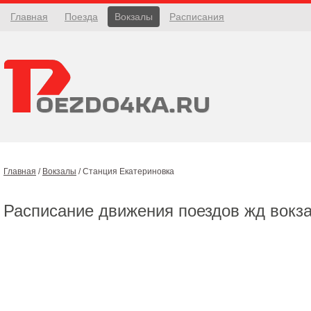
Главная
Поезда
Вокзалы
Расписания
Главная
/
Вокзалы
/
Станция Екатериновка
Расписание движения поездов жд вокз