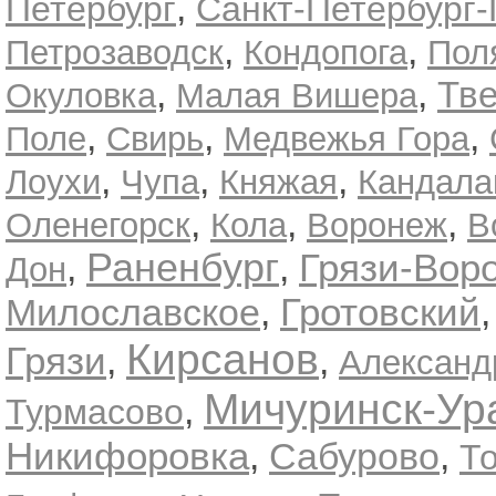
,
Петербург
Санкт-Петербург
,
,
Петрозаводск
Кондопога
Пол
,
,
Тв
Окуловка
Малая Вишера
,
,
,
Поле
Свирь
Медвежья Гора
,
,
,
Лоухи
Чупа
Княжая
Кандала
,
,
,
Оленегорск
Кола
Воронеж
В
Раненбург
,
,
Грязи-Вор
Дон
Милославское
,
Гротовский
Кирсанов
Грязи
,
,
Александ
Мичуринск-Ур
,
Турмасово
Никифоровка
,
Сабурово
,
Т