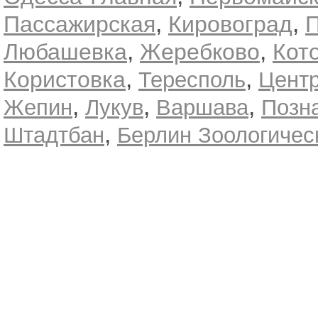
,
,
Пассажирская
Кировоград
П
,
,
Любашевка
Жеребково
Кот
,
,
Користовка
Тересполь
Цент
,
,
,
Жепин
Лукув
Варшава
Позн
,
Штадтбан
Берлин Зоологичес