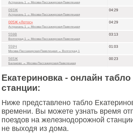
Астрахань 1 → Москва-Пассажирская-Павелецкая
093Ж
04:29
Астрахань 1 → Москва-Пассажирская-Павелецкая
005Ж «Лотос»
04:29
Астрахань 1 → Москва-Пассажирская-Павелецкая
559В
03:13
Волгоград 1 → Москва-Пассажирская-Павелецкая
559Ч
01:03
Москва-Пассажирская-Павелецкая → Волгоград 1
565Ж
00:23
Балаково → Москва-Пассажирская-Павелецкая
Екатериновка - онлайн табл
станции:
Ниже представлено табло Екатерино
времени. Вы можете узнать время от
поездов на железнодорожной станции
не выходя из дома.