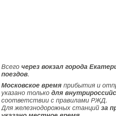
Всего
через вокзал города Екатер
поездов
.
Московское время
прибытия и отпр
указано только
для внутрироссийс
соответствии с правилами РЖД.
Для железнодорожных станций
за п
указано местное время
.