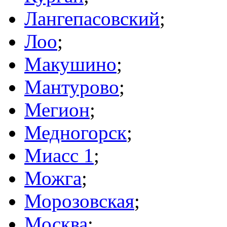
Лангепасовский
;
Лоо
;
Макушино
;
Мантурово
;
Мегион
;
Медногорск
;
Миасс 1
;
Можга
;
Морозовская
;
Москва
;