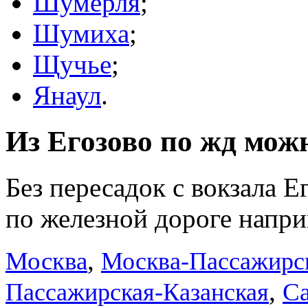
Шумерля
;
Шумиха
;
Щучье
;
Янаул
.
Из Егозово по жд можн
Без пересадок с вокзала Е
по железной дороге напри
,
Москва
Москва-Пассажирс
,
Са
Пассажирская-Казанская