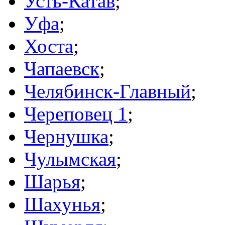
Усть-Катав
;
Уфа
;
Хоста
;
Чапаевск
;
Челябинск-Главный
;
Череповец 1
;
Чернушка
;
Чулымская
;
Шарья
;
Шахунья
;