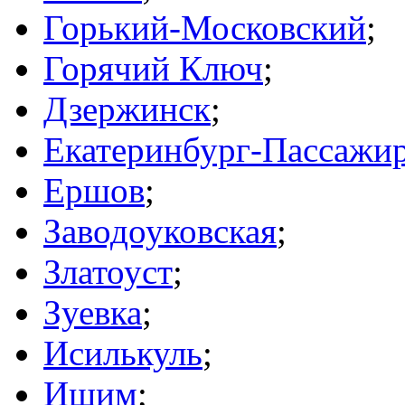
Горький-Московский
;
Горячий Ключ
;
Дзержинск
;
Екатеринбург-Пассажи
Ершов
;
Заводоуковская
;
Златоуст
;
Зуевка
;
Исилькуль
;
Ишим
;