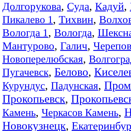
,
,
,
Долгорукова
Суда
Кадуй
,
,
Тихвин
Волхов
Пикалево 1
,
,
Вологда 1
Вологда
Шексн
,
,
Мантурово
Галич
Черепов
,
Новоперелюбская
Волгогра
,
Белово
,
Киселе
Пугачевск
,
,
Пром
Курундус
Падунская
Прокопьевск
,
Прокопьевс
,
,
Н
Камень
Черкасов Камень
Новокузнецк
,
Екатеринбу