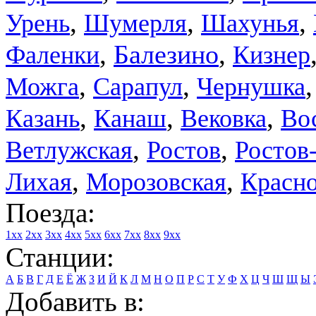
,
,
,
Урень
Шумерля
Шахунья
,
,
Балезино
Фаленки
Кизнер
,
,
Можга
Сарапул
Чернушка
,
,
,
Казань
Канаш
Вековка
Во
,
,
Ветлужская
Ростов
Ростов
,
,
Лихая
Морозовская
Красн
Поезда:
1xx
2xx
3xx
4xx
5xx
6xx
7xx
8xx
9xx
Станции:
А
Б
В
Г
Д
Е
Ё
Ж
З
И
Й
К
Л
М
Н
О
П
Р
С
Т
У
Ф
Х
Ц
Ч
Ш
Щ
Ы
Добавить в: