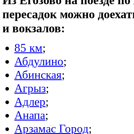
Из Егозово на поезде по
пересадок можно доеха
и вокзалов:
85 км
;
Абдулино
;
Абинская
;
Агрыз
;
Адлер
;
Анапа
;
Арзамас Город
;