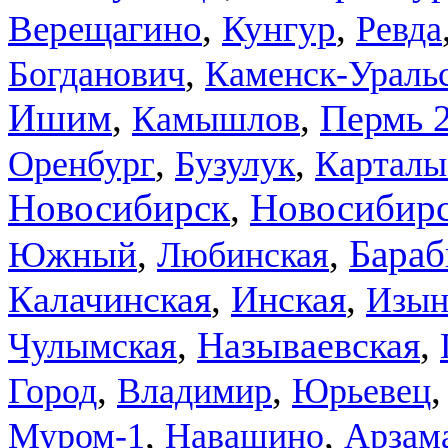
,
,
Верещагино
Кунгур
Ревда
,
Богданович
Каменск-Ураль
,
,
Ишим
Пермь 
Камышлов
,
,
Оренбург
Бузулук
Карталы
Новосибирск
,
Новосибир
,
,
Бараб
Южный
Любинская
,
,
Калачинская
Инская
Изын
,
,
Называевская
Чулымская
,
,
Город
Владимир
Юрьевец
,
,
Муром-1
Навашино
Арзама