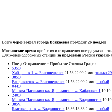
Всего
через вокзал города Возжаевка проходит 26 поездов
.
Московское время
прибытия и отправления поезда указано т
Для железнодорожных станций
за пределами России указано 
Поезд
Отправление ↑
Прибытие
Стоянка
График
535Э
Хабаровск 1 → Благовещенск
21:58
22:00
2 мин
только 29
385Э
Владивосток → Благовещенск
21:58
22:00
2 мин
особый
044Э
Москва-Пассажирская-Ярославская → Хабаровск 1
19:19
240Э
Москва-Пассажирская-Ярославская → Владивосток
19:19
385Ч
Благовещенск → Владивосток
18:36
18:38
2 мин
особый