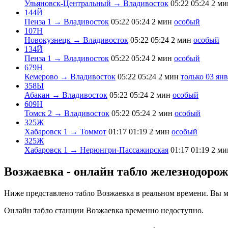
Ульяновск-Центральный → Владивосток
05:22
05:24
2 ми
144Й
Пенза 1 → Владивосток
05:22
05:24
2 мин
особый
107Н
Новокузнецк → Владивосток
05:22
05:24
2 мин
особый
134Й
Пенза 1 → Владивосток
05:22
05:24
2 мин
особый
679Н
Кемерово → Владивосток
05:22
05:24
2 мин
только 03 ян
358Ы
Абакан → Владивосток
05:22
05:24
2 мин
особый
609Н
Томск 2 → Владивосток
05:22
05:24
2 мин
особый
325Ж
Хабаровск 1 → Томмот
01:17
01:19
2 мин
особый
325Ж
Хабаровск 1 → Нерюнгри-Пассажирская
01:17
01:19
2 ми
Возжаевка - онлайн табло железнодоро
Ниже представлено табло Возжаевка в реальном времени. Вы м
Онлайн табло станции Возжаевка временно недоступно.