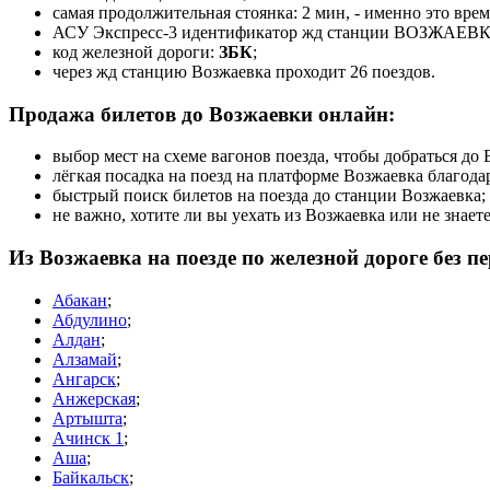
самая продолжительная стоянка: 2 мин, - именно это вре
АСУ Экспресс-3 идентификатор жд станции ВОЗЖАЕВ
код железной дороги:
ЗБК
;
через жд станцию Возжаевка проходит 26 поездов.
Продажа билетов до Возжаевки онлайн:
выбор мест на схеме вагонов поезда, чтобы добраться д
лёгкая посадка на поезд на платформе Возжаевка благод
быстрый поиск билетов на поезда до станции Возжаевка;
не важно, хотите ли вы уехать из Возжаевка или не знае
Из Возжаевка на поезде по железной дороге без 
Абакан
;
Абдулино
;
Алдан
;
Алзамай
;
Ангарск
;
Анжерская
;
Артышта
;
Ачинск 1
;
Аша
;
Байкальск
;