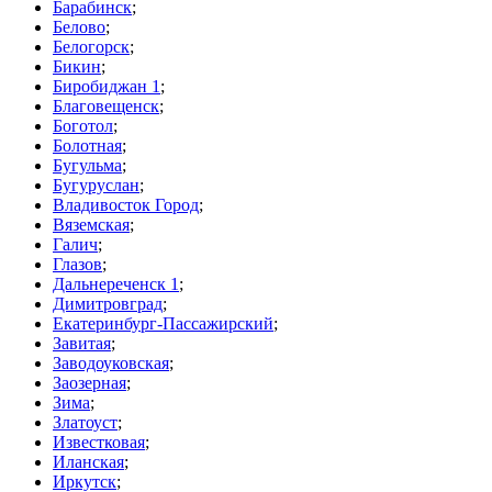
Барабинск
;
Белово
;
Белогорск
;
Бикин
;
Биробиджан 1
;
Благовещенск
;
Боготол
;
Болотная
;
Бугульма
;
Бугуруслан
;
Владивосток Город
;
Вяземская
;
Галич
;
Глазов
;
Дальнереченск 1
;
Димитровград
;
Екатеринбург-Пассажирский
;
Завитая
;
Заводоуковская
;
Заозерная
;
Зима
;
Златоуст
;
Известковая
;
Иланская
;
Иркутск
;