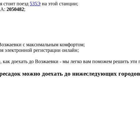
мя стоит поезд
535Э
на этой станции;
КА:
2050482
;
о Возжаевки с максимальным комфортом;
аря электронной регистрации онлайн;
те, как доехать до Возжаевки - мы легко вам поможем решить эти
пересадок можно доехать до нижеследующих городов