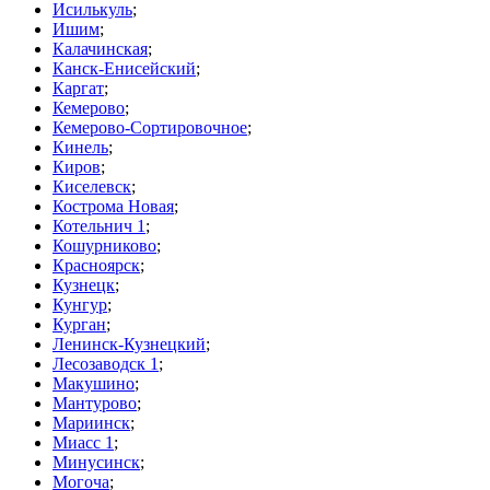
Исилькуль
;
Ишим
;
Калачинская
;
Канск-Енисейский
;
Каргат
;
Кемерово
;
Кемерово-Сортировочное
;
Кинель
;
Киров
;
Киселевск
;
Кострома Новая
;
Котельнич 1
;
Кошурниково
;
Красноярск
;
Кузнецк
;
Кунгур
;
Курган
;
Ленинск-Кузнецкий
;
Лесозаводск 1
;
Макушино
;
Мантурово
;
Мариинск
;
Миасс 1
;
Минусинск
;
Могоча
;