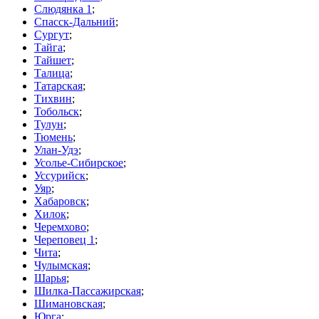
Слюдянка 1
;
Спасск-Дальний
;
Сургут
;
Тайга
;
Тайшет
;
Талица
;
Татарская
;
Тихвин
;
Тобольск
;
Тулун
;
Тюмень
;
Улан-Удэ
;
Усолье-Сибирское
;
Уссурийск
;
Уяр
;
Хабаровск
;
Хилок
;
Черемхово
;
Череповец 1
;
Чита
;
Чулымская
;
Шарья
;
Шилка-Пассажирская
;
Шимановская
;
Юрга
;