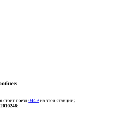
робнее:
мя стоит поезд
044Э
на этой станции;
:
2010246
;