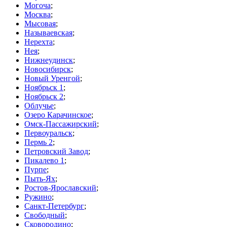
Могоча
;
Москва
;
Мысовая
;
Называевская
;
Нерехта
;
Нея
;
Нижнеудинск
;
Новосибирск
;
Новый Уренгой
;
Ноябрьск 1
;
Ноябрьск 2
;
Облучье
;
Озеро Карачинское
;
Омск-Пассажирский
;
Первоуральск
;
Пермь 2
;
Петровский Завод
;
Пикалево 1
;
Пурпе
;
Пыть-Ях
;
Ростов-Ярославский
;
Ружино
;
Санкт-Петербург
;
Свободный
;
Сковородино
;