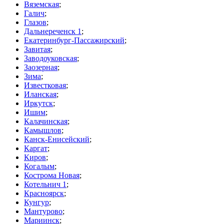
Вяземская
;
Галич
;
Глазов
;
Дальнереченск 1
;
Екатеринбург-Пассажирский
;
Завитая
;
Заводоуковская
;
Заозерная
;
Зима
;
Известковая
;
Иланская
;
Иркутск
;
Ишим
;
Калачинская
;
Камышлов
;
Канск-Енисейский
;
Каргат
;
Киров
;
Когалым
;
Кострома Новая
;
Котельнич 1
;
Красноярск
;
Кунгур
;
Мантурово
;
Мариинск
;