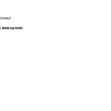
облемы!
 вокзалов: