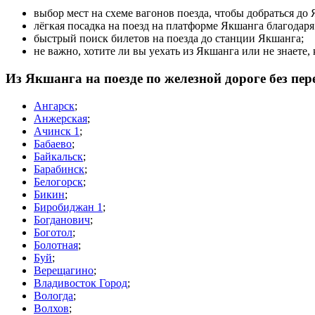
выбор мест на схеме вагонов поезда, чтобы добраться д
лёгкая посадка на поезд на платформе Якшанга благодар
быстрый поиск билетов на поезда до станции Якшанга;
не важно, хотите ли вы уехать из Якшанга или не знаете
Из Якшанга на поезде по железной дороге без пе
Ангарск
;
Анжерская
;
Ачинск 1
;
Бабаево
;
Байкальск
;
Барабинск
;
Белогорск
;
Бикин
;
Биробиджан 1
;
Богданович
;
Боготол
;
Болотная
;
Буй
;
Верещагино
;
Владивосток Город
;
Вологда
;
Волхов
;