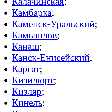
Калачинская
;
Камбарка
;
Каменск-Уральский
;
Камышлов
;
Канаш
;
Канск-Енисейский
;
Каргат
;
Кизилюрт
;
Кизляр
;
Кинель
;