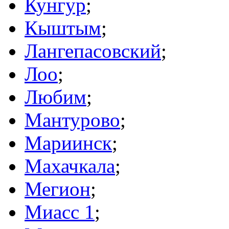
Кунгур
;
Кыштым
;
Лангепасовский
;
Лоо
;
Любим
;
Мантурово
;
Мариинск
;
Махачкала
;
Мегион
;
Миасс 1
;