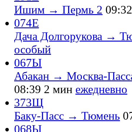
Ишим → Пермь 2
09:3
074Е
Дача Долгорукова → Т
особый
067Ы
Абакан → Москва-Пасс
08:39
2 мин
ежедневно
373Щ
Баку-Пасс → Тюмень
0
068Ы