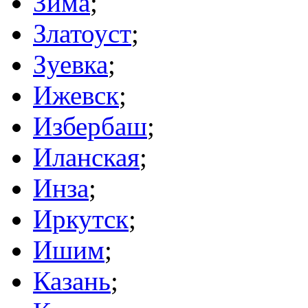
Зима
;
Златоуст
;
Зуевка
;
Ижевск
;
Избербаш
;
Иланская
;
Инза
;
Иркутск
;
Ишим
;
Казань
;