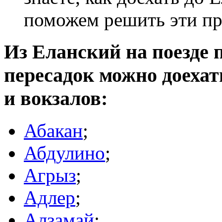
поможем решить эти п
Из Еланский на поезде п
пересадок можно доеха
и вокзалов:
Абакан
;
Абдулино
;
Агрыз
;
Адлер
;
Алзамай
;