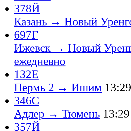
378Й
Казань → Новый Уренг
697Г
Ижевск → Новый Урен
ежедневно
132Е
Пермь 2 → Ишим
13:2
346С
Адлер → Тюмень
13:29
357Й