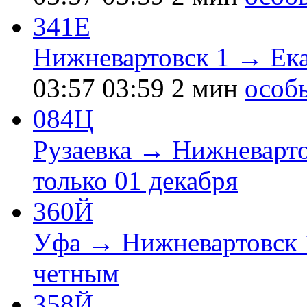
341Е
Нижневартовск 1 → Ек
03:57
03:59
2 мин
особ
084Ц
Рузаевка → Нижневарто
только 01 декабря
360Й
Уфа → Нижневартовск 
четным
358Й