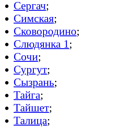
Сергач
;
Симская
;
Сковородино
;
Слюдянка 1
;
Сочи
;
Сургут
;
Сызрань
;
Тайга
;
Тайшет
;
Талица
;