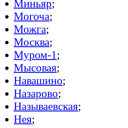
Миньяр
;
Могоча
;
Можга
;
Москва
;
Муром-1
;
Мысовая
;
Навашино
;
Назарово
;
Называевская
;
Нея
;