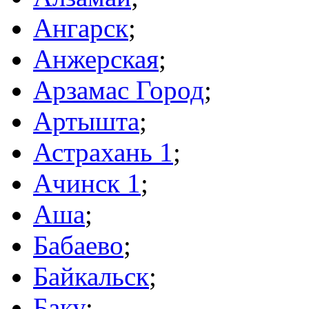
Ангарск
;
Анжерская
;
Арзамас Город
;
Артышта
;
Астрахань 1
;
Ачинск 1
;
Аша
;
Бабаево
;
Байкальск
;
Баку
;