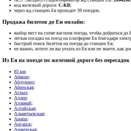
код железной дороги:
С-КВ
;
через жд станцию Ея проходит 39 поездов.
Продажа билетов до Еи онлайн:
выбор мест на схеме вагонов поезда, чтобы добраться д
лёгкая посадка на поезд на платформе Ея благодаря элек
быстрый поиск билетов на поезда до станции Ея;
не важно, хотите ли вы уехать из Ея или не знаете, как 
Из Ея на поезде по железной дороге без пересадо
85 км
;
Абакан
;
Абдулино
;
Абинская
;
Агрыз
;
Адлер
;
Алзамай
;
Алтайская
;
Альметьевская
;
Анапа
;
Ангарск
;
Анжерская
;