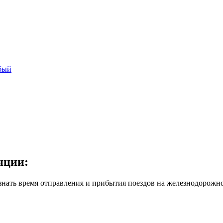
бый
нции:
знать время отправления и прибытия поездов на железнодорожно