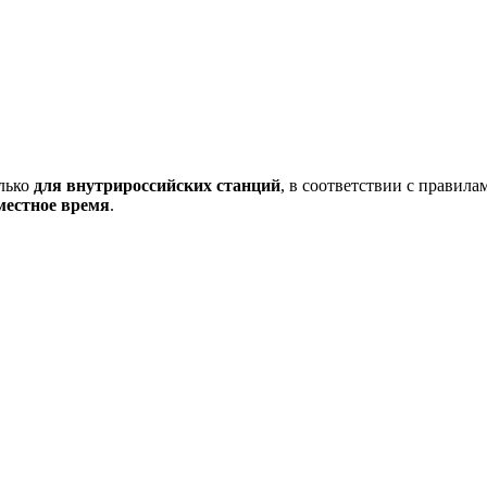
олько
для внутрироссийских станций
, в соответствии с правил
местное время
.