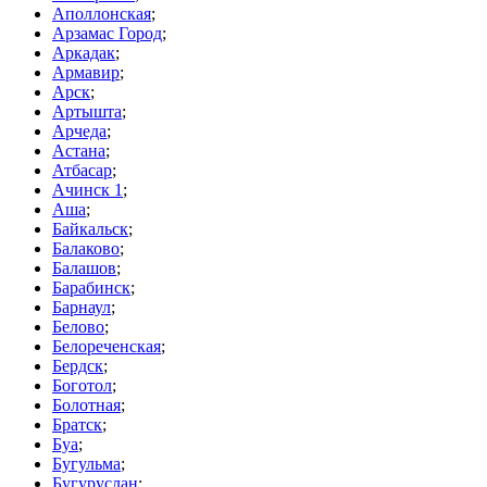
Аполлонская
;
Арзамас Город
;
Аркадак
;
Армавир
;
Арск
;
Артышта
;
Арчеда
;
Астана
;
Атбасар
;
Ачинск 1
;
Аша
;
Байкальск
;
Балаково
;
Балашов
;
Барабинск
;
Барнаул
;
Белово
;
Белореченская
;
Бердск
;
Боготол
;
Болотная
;
Братск
;
Буа
;
Бугульма
;
Бугуруслан
;