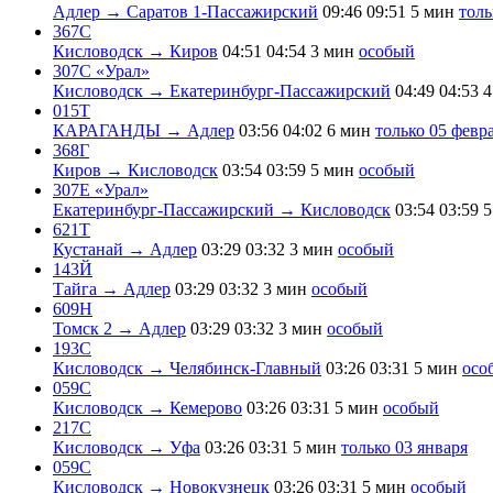
Адлер → Саратов 1-Пассажирский
09:46
09:51
5 мин
толь
367С
Кисловодск → Киров
04:51
04:54
3 мин
особый
307С «Урал»
Кисловодск → Екатеринбург-Пассажирский
04:49
04:53
4
015Т
КАРАГАНДЫ → Адлер
03:56
04:02
6 мин
только 05 февр
368Г
Киров → Кисловодск
03:54
03:59
5 мин
особый
307Е «Урал»
Екатеринбург-Пассажирский → Кисловодск
03:54
03:59
5
621Т
Кустанай → Адлер
03:29
03:32
3 мин
особый
143Й
Тайга → Адлер
03:29
03:32
3 мин
особый
609Н
Томск 2 → Адлер
03:29
03:32
3 мин
особый
193С
Кисловодск → Челябинск-Главный
03:26
03:31
5 мин
осо
059С
Кисловодск → Кемерово
03:26
03:31
5 мин
особый
217С
Кисловодск → Уфа
03:26
03:31
5 мин
только 03 января
059С
Кисловодск → Новокузнецк
03:26
03:31
5 мин
особый