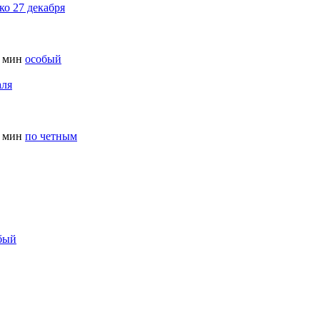
ко 27 декабря
 мин
особый
аля
 мин
по четным
бый