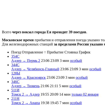
Всего
через вокзал города Ея проходит 39 поездов
.
Московское время
прибытия и отправления поезда указано т
Для железнодорожных станций
за пределами России указано 
Поезд
Отправление ↑
Прибытие
Стоянка
График
354С
Адлер → Пермь 2
23:06
23:09
3 мин
особый
344С
Адлер → Челябинск-Главный
23:06
23:09
3 мин
особый
128Ы
Адлер → Красноярск
23:06
23:09
3 мин
особый
346С
Адлер → Тюмень
21:06
21:11
5 мин
особый
511И
Томск 2 → Адлер
19:55
20:09
14 мин
только 02 января
211Н
Томск 2 → Анапа
19:38
19:45
7 мин
особый